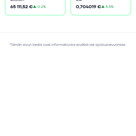
65 111,52 €
0,704019 €
▲
0.2%
▲
5.5%
Tämän sivun tiedot ovat informatiivisia eivätkä ole sijoitusneuvontaa.