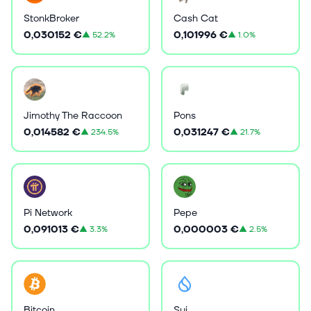
StonkBroker
Cash Cat
0,030152 €
0,101996 €
▲
52.2%
▲
1.0%
Jimothy The Raccoon
Pons
0,014582 €
0,031247 €
▲
234.5%
▲
21.7%
Pi Network
Pepe
0,091013 €
0,000003 €
▲
3.3%
▲
2.5%
Bitcoin
Sui