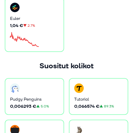
Euler
1,04 €
▼
2.7%
Suositut kolikot
Pudgy Penguins
Tutorial
0,006293 €
0,066574 €
▲
5.0%
▲
89.3%