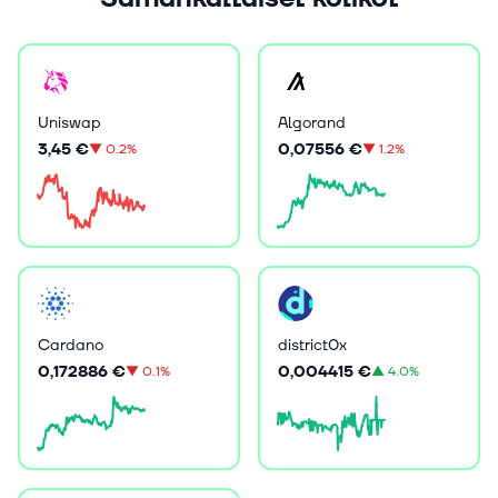
Uniswap
Algorand
3,45 €
0,07556 €
▼
0.2%
▼
1.2%
Cardano
district0x
0,172886 €
0,004415 €
▼
0.1%
▲
4.0%