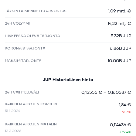
1,09 mrd. €
TÄYSIN LAIMENNETTU ARVOSTUS
14,22 milj. €
24H VOLYYMI
3.32B JUP
LIIKKEESSÄ OLEVA TARJONTA
6.86B JUP
KOKONAISTARJONTA
10.00B JUP
MAKSIMITARJONTA
JUP
Historiallinen hinta
0,15555 €
–
0,160587 €
24H VAIHTELUVÄLI
KAIKKIEN AIKOJEN KORKEIN
1,84 €
31.1.2024
-91.3%
KAIKKIEN AIKOJEN MATALIN
0,114436 €
12.2.2026
+39.4%