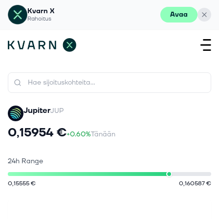
Kvarn X
Avaa
Rahoitus
Jupiter
JUP
0,15954 €
+0.60%
Tänään
24h Range
0,15555 €
0,160587 €