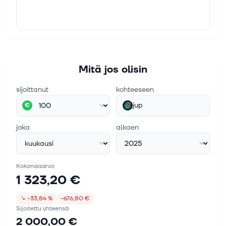
Mitä jos olisin
sijoittanut
kohteeseen
jup
€
joka
alkaen
Kokonaisarvo
1 323,20 €
↘
−33,84 %
−676,80 €
Sijoitettu yhteensä
2 000,00 €