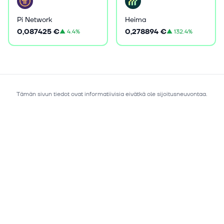
Pi Network
Heima
0,087425 €
0,278894 €
▲
4.4%
▲
132.4%
Tämän sivun tiedot ovat informatiivisia eivätkä ole sijoitusneuvontaa.