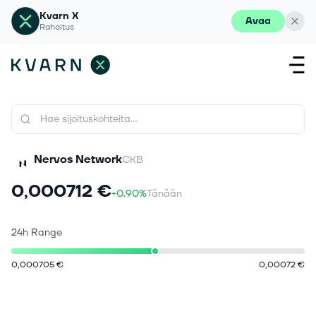
Kvarn X
Avaa
Rahoitus
Nervos Network
CKB
0,000712 €
+0.90%
Tänään
24h Range
0,000705 €
0,00072 €