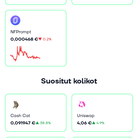
NFPrompt
0,000468 €
▼
0.2%
Suositut kolikot
Cash Cat
Uniswap
0,091947 €
4,06 €
▲
38.8%
▲
4.9%