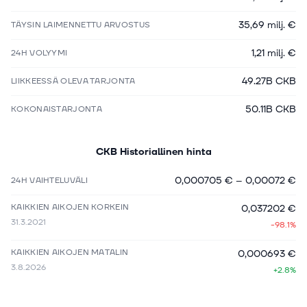
35,69 milj. €
TÄYSIN LAIMENNETTU ARVOSTUS
1,21 milj. €
24H VOLYYMI
49.27B CKB
LIIKKEESSÄ OLEVA TARJONTA
50.11B CKB
KOKONAISTARJONTA
CKB
Historiallinen hinta
0,000705 €
–
0,00072 €
24H VAIHTELUVÄLI
KAIKKIEN AIKOJEN KORKEIN
0,037202 €
31.3.2021
-98.1%
KAIKKIEN AIKOJEN MATALIN
0,000693 €
3.8.2026
+2.8%