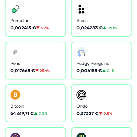
Pump.fun
Bless
0,002413 €
0,024283 €
▼
4.2%
▲
116.1%
Pons
Pudgy Penguins
0,017665 €
0,006135 €
▼
23.4%
▲
0.1%
Bitcoin
Ondo
64 619,71 €
0,37327 €
▲
0.5%
▼
0.5%