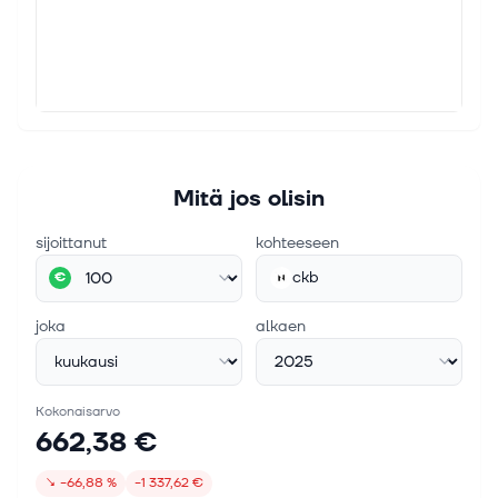
Mitä jos olisin
sijoittanut
kohteeseen
ckb
€
joka
alkaen
Kokonaisarvo
662,38 €
↘
−66,88 %
−1 337,62 €