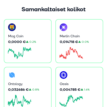
Samankaltaiset kolikot
Mog Coin
Merlin Chain
0,0000 €
0,014718 €
▲
0.2%
▲
0.0%
Oasis
Ontology
0,004785 €
0,032686 €
▲
1.6%
▲
0.8%