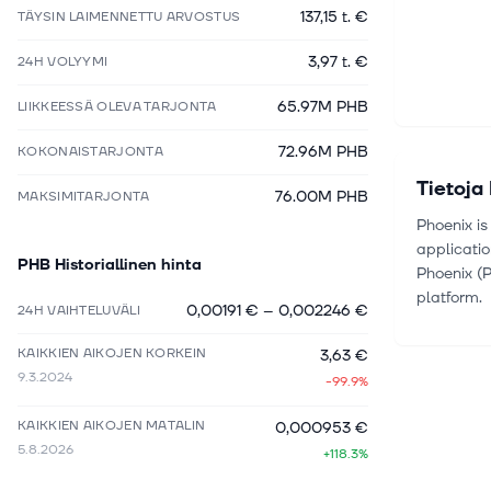
137,15 t. €
TÄYSIN LAIMENNETTU ARVOSTUS
3,97 t. €
24H VOLYYMI
65.97M PHB
LIIKKEESSÄ OLEVA TARJONTA
72.96M PHB
KOKONAISTARJONTA
Tietoja
76.00M PHB
MAKSIMITARJONTA
Phoenix is
applicati
PHB
Historiallinen hinta
Phoenix (
platform.
0,00191 €
–
0,002246 €
24H VAIHTELUVÄLI
KAIKKIEN AIKOJEN KORKEIN
3,63 €
9.3.2024
-99.9%
KAIKKIEN AIKOJEN MATALIN
0,000953 €
5.8.2026
+118.3%