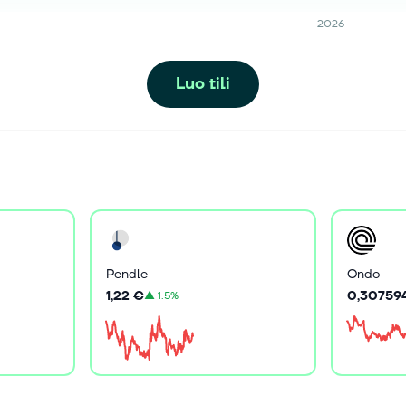
2026
Luo tili
Pendle
Ondo
1,22 €
0,30759
▲
1.5%