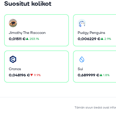
Suositut kolikot
Jimothy The Raccoon
Pudgy Penguins
0,01511 €
0,006229 €
▲
253.1%
▲
2.9%
Cronos
Sui
0,048196 €
0,689999 €
▼
9.9%
▲
1.8%
Tämän sivun tiedot ovat infor