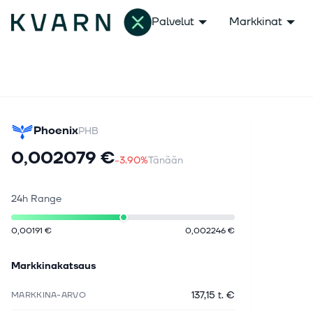
Palvelut
Markkinat
Phoenix
PHB
0,002079 €
-3.90%
Tänään
24h Range
0,00191 €
0,002246 €
Markkinakatsaus
137,15 t. €
MARKKINA-ARVO