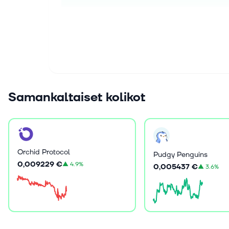
Samankaltaiset kolikot
Orchid Protocol
Pudgy Penguins
0,009229 €
▲
4.9%
0,005437 €
▲
3.6%