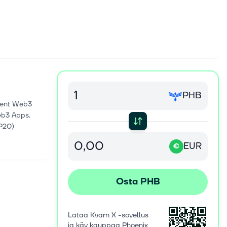
PHB
igent Web3
eb3 Apps.
P20)
EUR
€
Osta PHB
Lataa Kvarn X -sovellus
ja käy kauppaa Phoenix