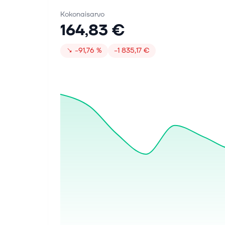
Kokonaisarvo
164,83 €
↘
−91,76 %
−1 835,17 €