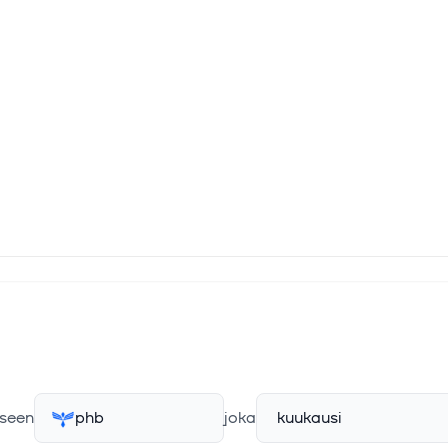
seen
phb
joka