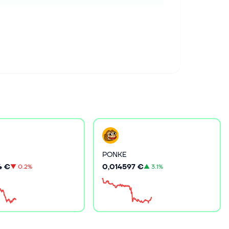
PONKE
0,014597 €
4 €
▲
3.1%
▼
0.2%