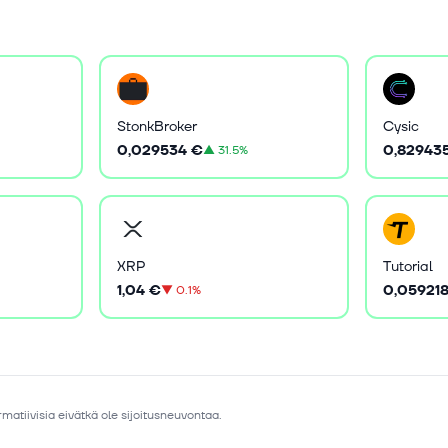
StonkBroker
Cysic
0,029534 €
0,82943
▲
31.5%
XRP
Tutorial
1,04 €
0,05921
▼
0.1%
matiivisia eivätkä ole sijoitusneuvontaa.