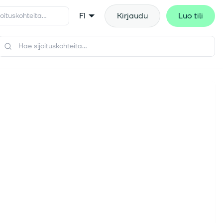
FI
Kirjaudu
Luo tili