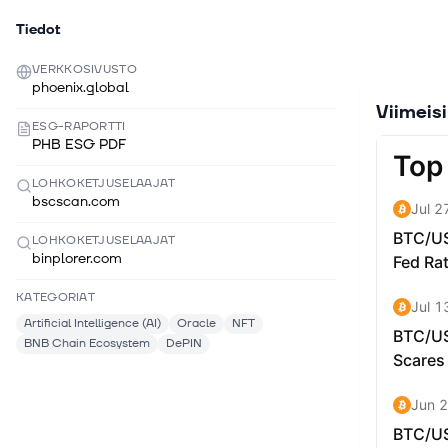
Tiedot
VERKKOSIVUSTO
phoenix.global
Viimeis
ESG-RAPORTTI
PHB ESG PDF
LOHKOKETJUSELAAJAT
bscscan.com
LOHKOKETJUSELAAJAT
binplorer.com
KATEGORIAT
Artificial Intelligence (AI)
Oracle
NFT
BNB Chain Ecosystem
DePIN