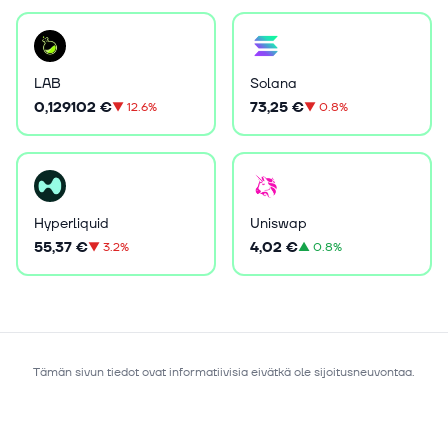
LAB
Solana
0,129102 €
73,25 €
▼
12.6%
▼
0.8%
Hyperliquid
Uniswap
55,37 €
4,02 €
▼
3.2%
▲
0.8%
Tämän sivun tiedot ovat informatiivisia eivätkä ole sijoitusneuvontaa.