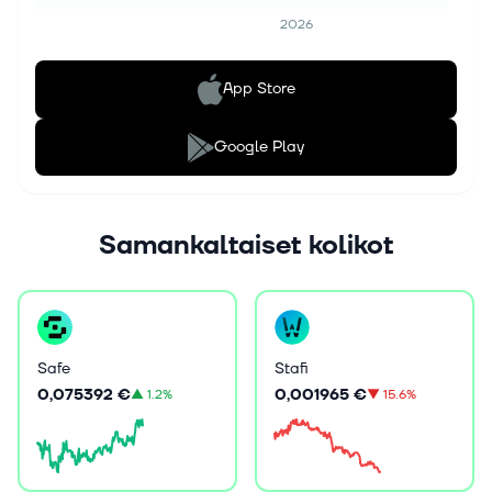
2026
App Store
Google Play
Samankaltaiset kolikot
Safe
Stafi
0,075392 €
0,001965 €
▲
1.2%
▼
15.6%