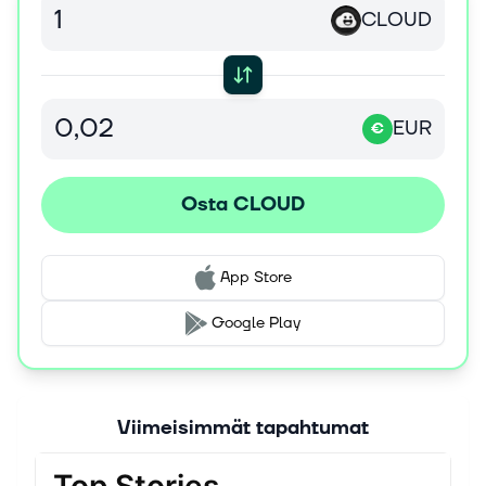
CLOUD
EUR
€
Osta CLOUD
App Store
Google Play
Viimeisimmät tapahtumat