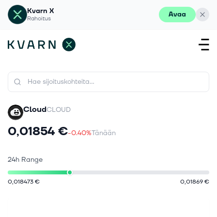
Kvarn X
Avaa
Rahoitus
Cloud
CLOUD
0,01854 €
-0.40%
Tänään
24h Range
0,018473 €
0,01869 €