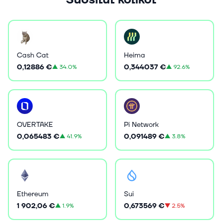
Suositut kolikot
Cash Cat
Heima
0,12886 €
0,344037 €
▲
34.0%
▲
92.6%
OVERTAKE
Pi Network
0,065483 €
0,091489 €
▲
41.9%
▲
3.8%
Ethereum
Sui
1 902,06 €
0,673569 €
▲
1.9%
▼
2.5%