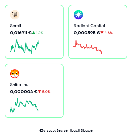
Scroll
Radiant Capital
0,016911 €
0,000395 €
▲
1.2%
▼
4.8%
Shiba Inu
0,000004 €
▼
5.0%