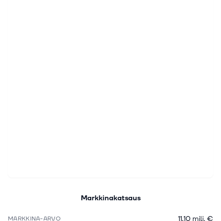
Markkinakatsaus
11,10 milj. €
MARKKINA-ARVO