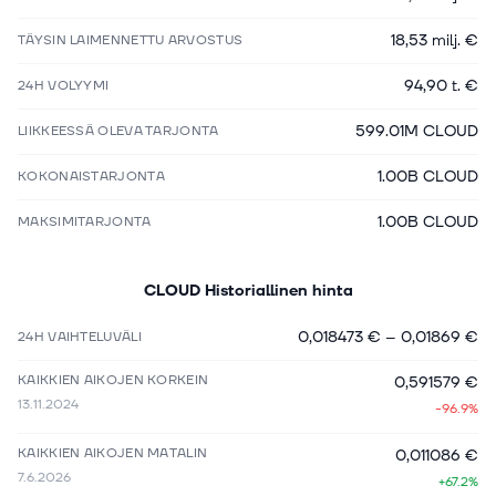
18,53 milj. €
TÄYSIN LAIMENNETTU ARVOSTUS
94,90 t. €
24H VOLYYMI
599.01M CLOUD
LIIKKEESSÄ OLEVA TARJONTA
1.00B CLOUD
KOKONAISTARJONTA
1.00B CLOUD
MAKSIMITARJONTA
CLOUD
Historiallinen hinta
0,018473 €
–
0,01869 €
24H VAIHTELUVÄLI
KAIKKIEN AIKOJEN KORKEIN
0,591579 €
13.11.2024
-96.9%
KAIKKIEN AIKOJEN MATALIN
0,011086 €
7.6.2026
+67.2%