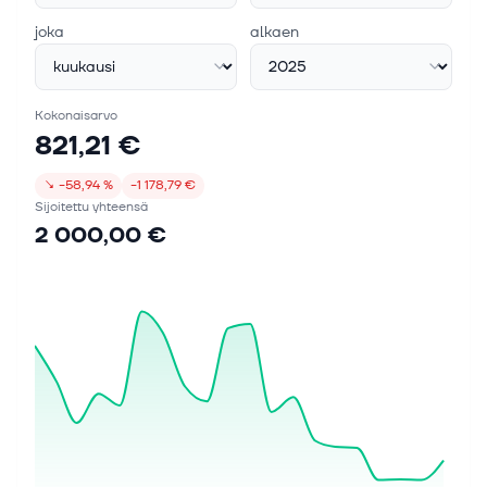
joka
alkaen
Kokonaisarvo
821,21 €
↘
−58,94 %
−1 178,79 €
Sijoitettu yhteensä
2 000,00 €