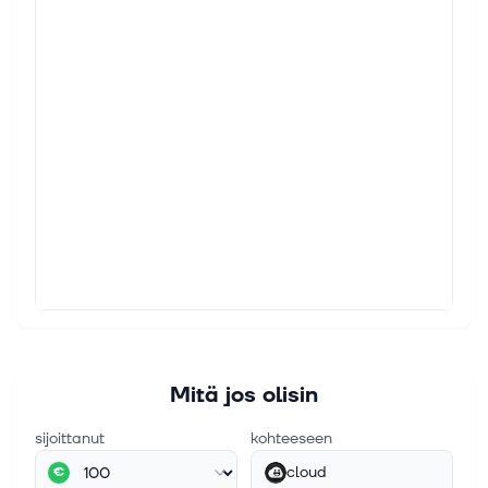
Mitä jos olisin
sijoittanut
kohteeseen
cloud
€