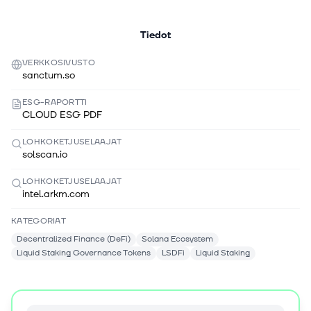
Tiedot
VERKKOSIVUSTO
sanctum.so
ESG-RAPORTTI
CLOUD ESG PDF
LOHKOKETJUSELAAJAT
solscan.io
LOHKOKETJUSELAAJAT
intel.arkm.com
KATEGORIAT
Decentralized Finance (DeFi)
Solana Ecosystem
Liquid Staking Governance Tokens
LSDFi
Liquid Staking