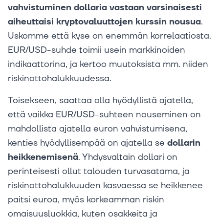
vahvistuminen dollaria vastaan varsinaisesti
aiheuttaisi kryptovaluuttojen kurssin nousua
.
Uskomme että kyse on enemmän korrelaatiosta.
EUR/USD-suhde toimii usein markkinoiden
indikaattorina, ja kertoo muutoksista mm. niiden
riskinottohalukkuudessa.
Toisekseen, saattaa olla hyödyllistä ajatella,
että vaikka EUR/USD-suhteen nouseminen on
mahdollista ajatella euron vahvistumisena,
kenties hyödyllisempää on ajatella se
dollarin
heikkenemisenä
. Yhdysvaltain dollari on
perinteisesti ollut talouden turvasatama, ja
riskinottohalukkuuden kasvaessa se heikkenee
paitsi euroa, myös korkeamman riskin
omaisuusluokkia, kuten osakkeita ja