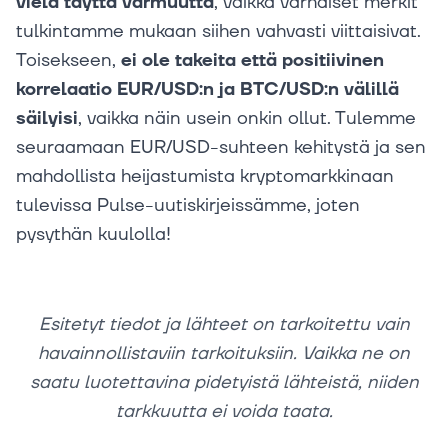
vielä täyttä varmuutta
, vaikka varhaiset merkit
tulkintamme mukaan siihen vahvasti viittaisivat.
Toisekseen,
ei ole takeita että positiivinen
korrelaatio EUR/USD:n ja BTC/USD:n välillä
säilyisi
, vaikka näin usein onkin ollut. Tulemme
seuraamaan EUR/USD-suhteen kehitystä ja sen
mahdollista heijastumista kryptomarkkinaan
tulevissa Pulse-uutiskirjeissämme, joten
pysythän kuulolla!
Esitetyt tiedot ja lähteet on tarkoitettu vain
havainnollistaviin tarkoituksiin. Vaikka ne on
saatu luotettavina pidetyistä lähteistä, niiden
tarkkuutta ei voida taata.