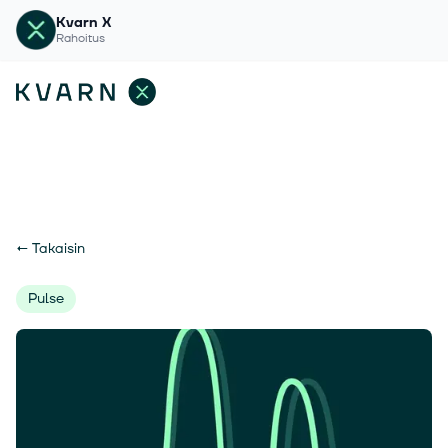
Kvarn X
Rahoitus
←
Takaisin
Pulse