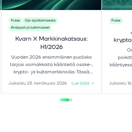
Pulse
Opi sijoittamisesta
Pulse
Analyysit ja tutkimukset
Kvarn X Markkinakatsaus:
krypt
H1/2026
Os
Vuoden 2026 ensimmäinen puolisko
poikit
tarjosi voimakkaita käänteitä osake-,
kääntyess
krypto- ja kultamarkkinoilla. Tässä
Samaan 
markkinakatsauksessa tarkastelemme
alkanut 
Julkaistu
23. heinäkuuta 2026
Lue lisää
→
Julkaistu
16
liikkeiden taustalla vaikuttaneita
tekijöitä sekä keskeisiä riskejä ja
ajureita, jotka voivat määrittää
markkinoiden suuntaa loppuvuonna.