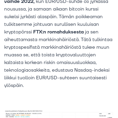
vaihde 2022,
kun EUR/USD-suhde oli jyrkässä
nousussa, ja samaan aikaan bitcoin kurssi
sukelsi jyrkästi alaspäin. Tämän poikkeaman
tulkitsemme johtuvan surullisen kuuluisan
kryptopörssi
FTX:n romahduksesta
ja sen
aiheuttamasta markkinahäiriöstä. Tätä tulkintaa
kryptospesifistä markkinahäiriöstä tukee muun
muassa se, että toista kryptovaluuttojen
kaltaista korkean riskin omaisuusluokkaa,
teknologiaosakkeita, edustava Nasdaq-indeksi
liikkui tuolloin EUR/USD-suhteen suuntaisesti
ylöspäin.