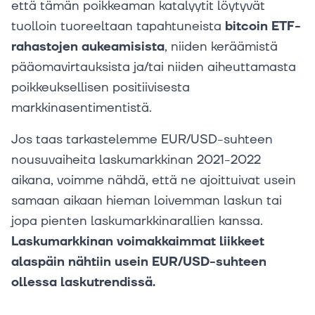
että tämän poikkeaman katalyytit löytyvät
tuolloin tuoreeltaan tapahtuneista
bitcoin ETF-
rahastojen aukeamisista
, niiden keräämistä
pääomavirtauksista ja/tai niiden aiheuttamasta
poikkeuksellisen positiivisesta
markkinasentimentistä.
Jos taas tarkastelemme EUR/USD-suhteen
nousuvaiheita laskumarkkinan 2021-2022
aikana, voimme nähdä, että ne ajoittuivat usein
samaan aikaan hieman loivemman laskun tai
jopa pienten laskumarkkinarallien kanssa.
Laskumarkkinan voimakkaimmat liikkeet
alaspäin nähtiin usein EUR/USD-suhteen
ollessa laskutrendissä.