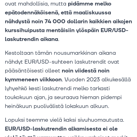
ovat mahdollisia, mutta
pidämme melko
epätodennäköisenä, että maaliskuussa
nähdystä noin 74 000 dollarin kaikkien aikojen
kurssihuipusta mentäisiin ylöspäin EUR/USD-
laskutrendin aikana
.
Kestoltaan tämän nousumarkkinan aikana
nähdyt EUR/USD-suhteen laskutrendit ovat
pääsäntöisesti olleet
noin viidestä noin
kymmeneen viikkoon
. Vuoden 2023 alkukesällä
lyhyehkö kesti laskutrendi melko tarkasti
toukokuun ajan, ja seuraava hieman pidempi
heinäkuun puolivälistä lokakuun alkuun.
Lopuksi teemme vielä kaksi sivuhuomautusta.
EUR/USD-laskutrendin alkamisesta ei ole