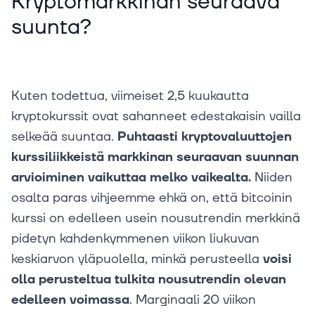
Kryptomarkkinan seuraava
suunta?
Kuten todettua, viimeiset 2,5 kuukautta
kryptokurssit ovat sahanneet edestakaisin vailla
selkeää suuntaa.
Puhtaasti kryptovaluuttojen
kurssiliikkeistä markkinan seuraavan suunnan
arvioiminen vaikuttaa melko vaikealta.
Niiden
osalta paras vihjeemme ehkä on, että bitcoinin
kurssi on edelleen usein nousutrendin merkkinä
pidetyn kahdenkymmenen viikon liukuvan
keskiarvon yläpuolella, minkä perusteella
voisi
olla perusteltua tulkita nousutrendin olevan
edelleen voimassa
. Marginaali 20 viikon