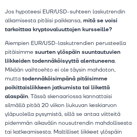
Jos hypoteesi EUR/USD-suhteen laskutrendin
alkamisesta pitäisi paikkansa,
mitä se voisi
tarkoittaa kryptovaluuttojen kursseille?
Aiempien EUR/USD-laskutrendien perusteella
pitäisimme
suurten ylöspäin suuntautuvien
liikkeiden todennäköisyyttä alentuneena
.
Mikään vaihtoehto ei ole täysin mahdoton,
mutta
todennäköisimpänä pitäisimme
poikittaisliikkeen jatkumista tai liikettä
alaspäin
. Tässä skenaariossa kannattaisi
silmällä pitää 20 viikon liukuvan keskiarvon
yläpuolella pysymistä, sillä se antaa viitteitä
pidemmän aikavälin nousutrendin mahdollisesta
tai katkeamisesta. Maltilliset liikkeet ylöspäin