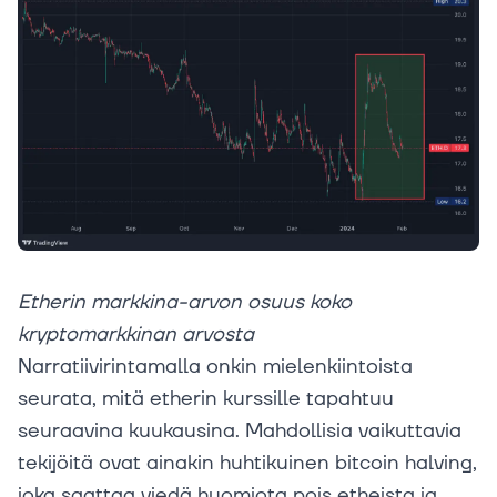
Etherin markkina-arvon osuus koko
kryptomarkkinan arvosta
Narratiivirintamalla onkin mielenkiintoista
seurata, mitä etherin kurssille tapahtuu
seuraavina kuukausina. Mahdollisia vaikuttavia
tekijöitä ovat ainakin huhtikuinen bitcoin halving,
joka saattaa viedä huomiota pois etheista ja