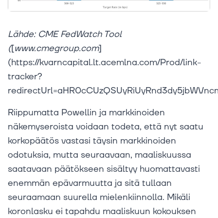
Lähde: CME FedWatch Tool
(
[
www.cmegroup.com
]
(https://kvarncapital.lt.acemlna.com/Prod/link-
tracker?
redirectUrl=aHR0cCUzQSUyRiUyRnd3dy5jbWVn
Riippumatta Powellin ja markkinoiden
näkemyseroista voidaan todeta, että nyt saatu
korkopäätös vastasi täysin markkinoiden
odotuksia, mutta seuraavaan, maaliskuussa
saatavaan päätökseen sisältyy huomattavasti
enemmän epävarmuutta ja sitä tullaan
seuraamaan suurella mielenkiinnolla. Mikäli
koronlasku ei tapahdu maaliskuun kokouksen