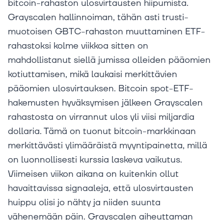
bitcoin-rahaston ulosvirtausten hiipumista.
Grayscalen hallinnoiman, tähän asti trusti-
muotoisen GBTC-rahaston muuttaminen ETF-
rahastoksi kolme viikkoa sitten on
mahdollistanut siellä jumissa olleiden pääomien
kotiuttamisen, mikä laukaisi merkittävien
pääomien ulosvirtauksen. Bitcoin spot-ETF-
hakemusten hyväksymisen jälkeen Grayscalen
rahastosta on virrannut ulos yli viisi miljardia
dollaria. Tämä on tuonut bitcoin-markkinaan
merkittävästi ylimääräistä myyntipainetta, millä
on luonnollisesti kurssia laskeva vaikutus.
Viimeisen viikon aikana on kuitenkin ollut
havaittavissa signaaleja, että ulosvirtausten
huippu olisi jo nähty ja niiden suunta
vähenemään päin. Grayscalen aiheuttaman