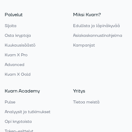
Palvelut
Miksi Kvarn?
Sijoita
Edullista ja läpinäkyvää
Osta kryptoja
Asiakaskannustinohjelma
Kuukausisäästö
Kampanjat
Kvarn X Pro
Advanced
Kvarn X Gold
Kvarn Academy
Yritys
Pulse
Tietoa meistä
Analyysit ja tutkimukset
Opi kryptoista
Token-esittelyt