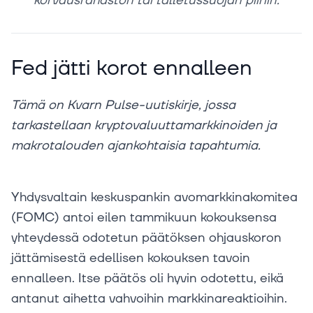
korvausrahaston tai talletussuojan piiriin.
Fed jätti korot ennalleen
Tämä on Kvarn Pulse-uutiskirje, jossa
tarkastellaan kryptovaluuttamarkkinoiden ja
makrotalouden ajankohtaisia tapahtumia.
Yhdysvaltain keskuspankin avomarkkinakomitea
(FOMC) antoi eilen tammikuun kokouksensa
yhteydessä odotetun päätöksen ohjauskoron
jättämisestä edellisen kokouksen tavoin
ennalleen. Itse päätös oli hyvin odotettu, eikä
antanut aihetta vahvoihin markkinareaktioihin.