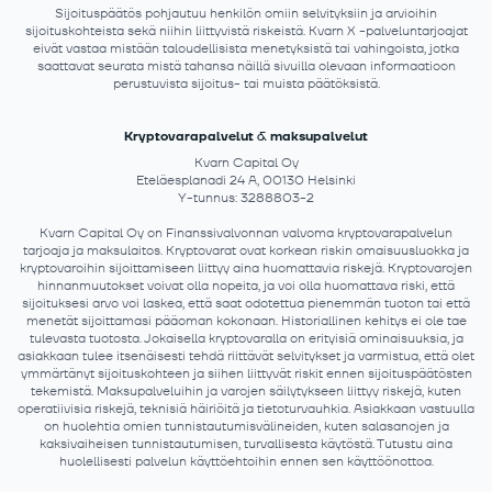
Sijoituspäätös pohjautuu henkilön omiin selvityksiin ja arvioihin
sijoituskohteista sekä niihin liittyvistä riskeistä. Kvarn X -palveluntarjoajat
eivät vastaa mistään taloudellisista menetyksistä tai vahingoista, jotka
saattavat seurata mistä tahansa näillä sivuilla olevaan informaatioon
perustuvista sijoitus- tai muista päätöksistä.
Kryptovarapalvelut & maksupalvelut
Kvarn Capital Oy
Eteläesplanadi 24 A, 00130 Helsinki
Y-tunnus: 3288803-2
Kvarn Capital Oy on Finanssivalvonnan valvoma kryptovarapalvelun
tarjoaja ja maksulaitos. Kryptovarat ovat korkean riskin omaisuusluokka ja
kryptovaroihin sijoittamiseen liittyy aina huomattavia riskejä. Kryptovarojen
hinnanmuutokset voivat olla nopeita, ja voi olla huomattava riski, että
sijoituksesi arvo voi laskea, että saat odotettua pienemmän tuoton tai että
menetät sijoittamasi pääoman kokonaan. Historiallinen kehitys ei ole tae
tulevasta tuotosta. Jokaisella kryptovaralla on erityisiä ominaisuuksia, ja
asiakkaan tulee itsenäisesti tehdä riittävät selvitykset ja varmistua, että olet
ymmärtänyt sijoituskohteen ja siihen liittyvät riskit ennen sijoituspäätösten
tekemistä. Maksupalveluihin ja varojen säilytykseen liittyy riskejä, kuten
operatiivisia riskejä, teknisiä häiriöitä ja tietoturvauhkia. Asiakkaan vastuulla
on huolehtia omien tunnistautumisvälineiden, kuten salasanojen ja
kaksivaiheisen tunnistautumisen, turvallisesta käytöstä. Tutustu aina
huolellisesti palvelun käyttöehtoihin ennen sen käyttöönottoa.