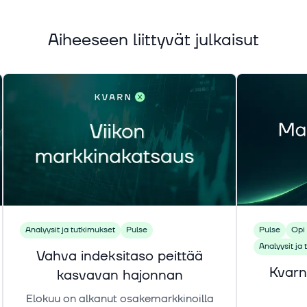
Aiheeseen liittyvät julkaisut
Analyysit ja tutkimukset
Pulse
Pulse
Opi 
Analyysit ja
Vahva indeksitaso peittää
Kvarn
kasvavan hajonnan
Elokuu on alkanut osakemarkkinoilla