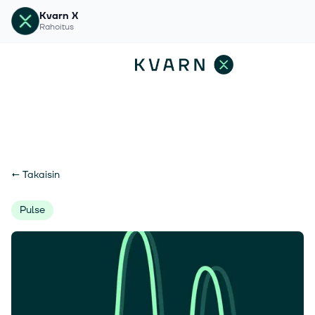
Kvarn X
Rahoitus
←
Takaisin
Pulse