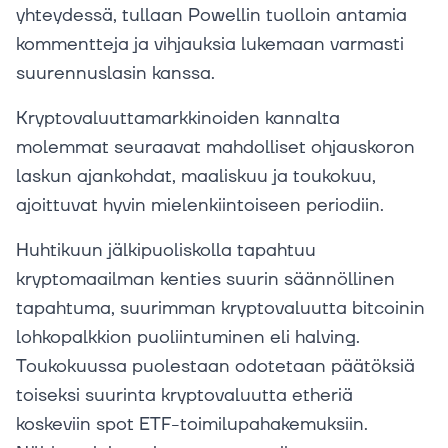
yhteydessä, tullaan Powellin tuolloin antamia
kommentteja ja vihjauksia lukemaan varmasti
suurennuslasin kanssa.
Kryptovaluuttamarkkinoiden kannalta
molemmat seuraavat mahdolliset ohjauskoron
laskun ajankohdat, maaliskuu ja toukokuu,
ajoittuvat hyvin mielenkiintoiseen periodiin.
Huhtikuun jälkipuoliskolla tapahtuu
kryptomaailman kenties suurin säännöllinen
tapahtuma, suurimman kryptovaluutta bitcoinin
lohkopalkkion puoliintuminen eli halving.
Toukokuussa puolestaan odotetaan päätöksiä
toiseksi suurinta kryptovaluutta etheriä
koskeviin spot ETF-toimilupahakemuksiin.