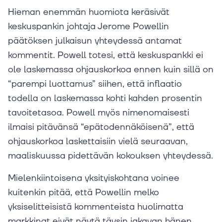
Hieman enemmän huomiota keräsivät
keskuspankin johtaja Jerome Powellin
päätöksen julkaisun yhteydessä antamat
kommentit. Powell totesi, että keskuspankki ei
ole laskemassa ohjauskorkoa ennen kuin sillä on
“parempi luottamus” siihen, että inflaatio
todella on laskemassa kohti kahden prosentin
tavoitetasoa. Powell myös nimenomaisesti
ilmaisi pitävänsä “epätodennäköisenä”, että
ohjauskorkoa laskettaisiin vielä seuraavan,
maaliskuussa pidettävän kokouksen yhteydessä.
Mielenkiintoisena yksityiskohtana voinee
kuitenkin pitää, että Powellin melko
yksiselitteisistä kommenteista huolimatta
markkinat eivät näytä täysin jakavan hänen