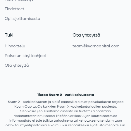
Tiedotteet
Opi sijoittamisesta
Tuki
Ota yhteyttä
Hinnoittelu
team@kvarncapital.com
Palvelun käyttöohjeet
Ota yhteyttä
Tietoa Kvarn X -verkkosivustosta
Kvarn X -verkkosivuston ja siellä saatavilla olevat palvelualustat tarjoaa
Kvarn Capital Oy kaikkien Kvarn X -palveluntarjoajien puolesta.
Verkkosivujen sisältämä aineisto on tuotettu ainoastaan
tiedonantotarkoituksessa. Mitään verkkosivujen kautta saatavaa
informaatiota ei tule tulkita tarjouksena tai kehotuksena tehdä mitään
osto- tai myyntipäätöksiä eikä muuksi kehotukseksi sijoitustoimenpiteisiin.