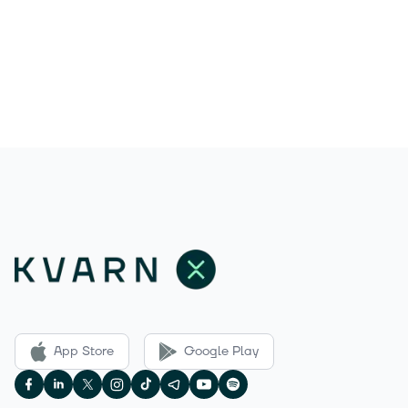
App Store
Google Play