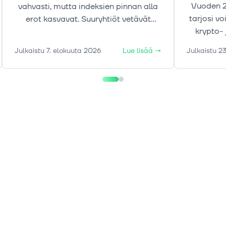
Vuoden 2
vahvasti, mutta indeksien pinnan alla
tarjosi v
erot kasvavat. Suuryhtiöt vetävät
krypto- 
nousua, samalla kun kullan, korkojen ja
markkinak
öljyn liikkeet tekevät markkinakuvasta
Julkaistu
7. elokuuta 2026
Lue lisää
→
Julkaistu
23
liikkei
aiempaa moniulotteisemman.
tekijöi
ajurei
markkino