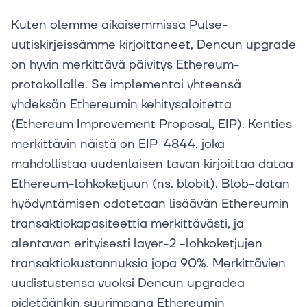
Kuten olemme aikaisemmissa Pulse-
uutiskirjeissämme kirjoittaneet, Dencun upgrade
on hyvin merkittävä päivitys Ethereum-
protokollalle. Se implementoi yhteensä
yhdeksän Ethereumin kehitysaloitetta
(Ethereum Improvement Proposal, EIP). Kenties
merkittävin näistä on EIP-4844, joka
mahdollistaa uudenlaisen tavan kirjoittaa dataa
Ethereum-lohkoketjuun (ns. blobit). Blob-datan
hyödyntämisen odotetaan lisäävän Ethereumin
transaktiokapasiteettia merkittävästi, ja
alentavan erityisesti layer-2 -lohkoketjujen
transaktiokustannuksia jopa 90%. Merkittävien
uudistustensa vuoksi Dencun upgradea
pidetäänkin suurimpana Ethereumin