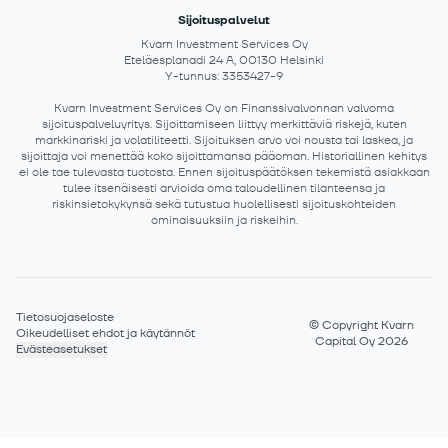
Sijoituspalvelut
Kvarn Investment Services Oy
Eteläesplanadi 24 A, 00130 Helsinki
Y-tunnus: 3353427-9
Kvarn Investment Services Oy on Finanssivalvonnan valvoma
sijoituspalveluyritys. Sijoittamiseen liittyy merkittäviä riskejä, kuten
markkinariski ja volatiliteetti. Sijoituksen arvo voi nousta tai laskea, ja
sijoittaja voi menettää koko sijoittamansa pääoman. Historiallinen kehitys
ei ole tae tulevasta tuotosta. Ennen sijoituspäätöksen tekemistä asiakkaan
tulee itsenäisesti arvioida oma taloudellinen tilanteensa ja
riskinsietokykynsä sekä tutustua huolellisesti sijoituskohteiden
ominaisuuksiin ja riskeihin.
Tietosuojaseloste
©
Copyright Kvarn
Oikeudelliset ehdot ja käytännöt
Capital Oy 2026
Evästeasetukset