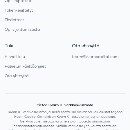
Opi kryptoista
Token-esittelyt
Tiedotteet
Opi sijoittamisesta
Tuki
Ota yhteyttä
Hinnoittelu
team@kvarncapital.com
Palvelun käyttöohjeet
Ota yhteyttä
Tietoa Kvarn X -verkkosivustosta
Kvarn X -verkkosivuston ja siellä saatavilla olevat palvelualustat tarjoaa
Kvarn Capital Oy kaikkien Kvarn X -palveluntarjoajien puolesta.
Verkkosivujen sisältämä aineisto on tuotettu ainoastaan
tiedonantotarkoituksessa. Mitään verkkosivujen kautta saatavaa