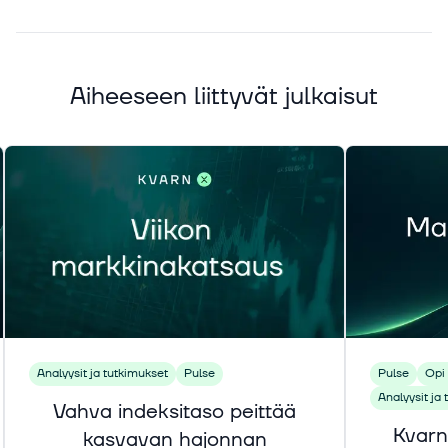
Aiheeseen liittyvät julkaisut
Analyysit ja tutkimukset
Pulse
Pulse
Opi 
Analyysit ja
Vahva indeksitaso peittää
Kvarn
kasvavan hajonnan