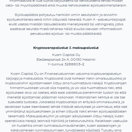
informaatiota ei tule tulkita tarjouksena tai kehotuksena tehdä mitään
osto- tai myyntipäätöksiä eikä muuksi kehotukseksi sijoitustoimenpiteisiin.
Sijoituspäätös pohjautuu henkilön omiin selvityksiin ja arvioihin
sijoituskohteista sekä niihin liittyvistä riskeistä. Kvarn X -palveluntarjoajat
eivät vastaa mistään taloudellisista menetyksistä tai vahingoista, jotka
saattavat seurata mistä tahansa näillä sivuilla olevaan informaatioon
perustuvista sijoitus- tai muista päätöksistä.
Kryptovarapalvelut & maksupalvelut
Kvarn Capital Oy
Eteläesplanadi 24 A, 00130 Helsinki
Y-tunnus: 3288803-2
Kvarn Capital Oy on Finanssivalvonnan valvoma kryptovarapalvelun
tarjoaja ja maksulaitos. Kryptovarat ovat korkean riskin omaisuusluokka ja
kryptovaroihin sijoittamiseen liittyy aina huomattavia riskejä. Kryptovarojen
hinnanmuutokset voivat olla nopeita, ja voi olla huomattava riski, että
sijoituksesi arvo voi laskea, että saat odotettua pienemmän tuoton tai että
menetät sijoittamasi pääoman kokonaan. Historiallinen kehitys ei ole tae
tulevasta tuotosta. Jokaisella kryptovaralla on erityisiä ominaisuuksia, ja
asiakkaan tulee itsenäisesti tehdä riittävät selvitykset ja varmistua, että olet
ymmärtänyt sijoituskohteen ja siihen liittyvät riskit ennen sijoituspäätösten
tekemistä. Maksupalveluihin ja varojen säilytykseen liittyy riskejä, kuten
operatiivisia riskejä, teknisiä häiriöitä ja tietoturvauhkia. Asiakkaan vastuulla
on huolehtia omien tunnistautumisvälineiden, kuten salasanojen ja
kaksivaiheisen tunnistautumisen, turvallisesta käytöstä. Tutustu aina