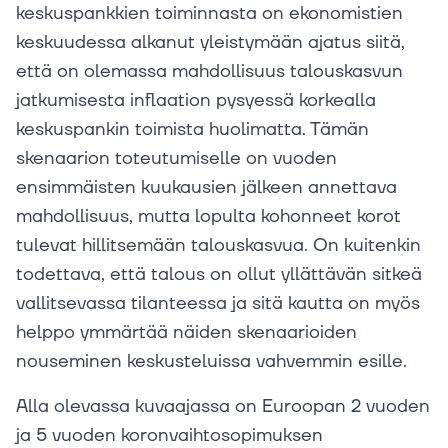
keskuspankkien toiminnasta on ekonomistien
keskuudessa alkanut yleistymään ajatus siitä,
että on olemassa mahdollisuus talouskasvun
jatkumisesta inflaation pysyessä korkealla
keskuspankin toimista huolimatta. Tämän
skenaarion toteutumiselle on vuoden
ensimmäisten kuukausien jälkeen annettava
mahdollisuus, mutta lopulta kohonneet korot
tulevat hillitsemään talouskasvua. On kuitenkin
todettava, että talous on ollut yllättävän sitkeä
vallitsevassa tilanteessa ja sitä kautta on myös
helppo ymmärtää näiden skenaarioiden
nouseminen keskusteluissa vahvemmin esille.
Alla olevassa kuvaajassa on Euroopan 2 vuoden
ja 5 vuoden koronvaihtosopimuksen