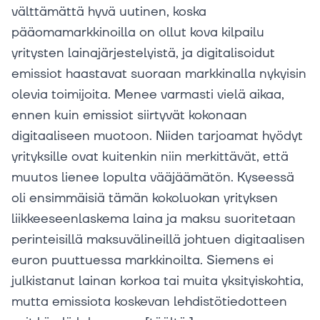
välttämättä hyvä uutinen, koska
pääomamarkkinoilla on ollut kova kilpailu
yritysten lainajärjestelyistä, ja digitalisoidut
emissiot haastavat suoraan markkinalla nykyisin
olevia toimijoita. Menee varmasti vielä aikaa,
ennen kuin emissiot siirtyvät kokonaan
digitaaliseen muotoon. Niiden tarjoamat hyödyt
yrityksille ovat kuitenkin niin merkittävät, että
muutos lienee lopulta vääjäämätön. Kyseessä
oli ensimmäisiä tämän kokoluokan yrityksen
liikkeeseenlaskema laina ja maksu suoritetaan
perinteisillä maksuvälineillä johtuen digitaalisen
euron puuttuessa markkinoilta. Siemens ei
julkistanut lainan korkoa tai muita yksityiskohtia,
mutta emissiota koskevan lehdistötiedotteen