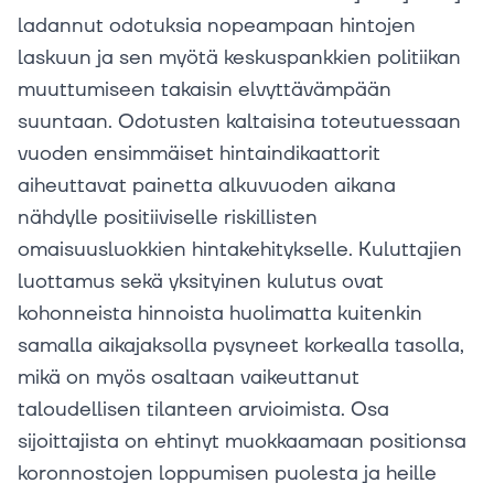
ladannut odotuksia nopeampaan hintojen
laskuun ja sen myötä keskuspankkien politiikan
muuttumiseen takaisin elvyttävämpään
suuntaan. Odotusten kaltaisina toteutuessaan
vuoden ensimmäiset hintaindikaattorit
aiheuttavat painetta alkuvuoden aikana
nähdylle positiiviselle riskillisten
omaisuusluokkien hintakehitykselle. Kuluttajien
luottamus sekä yksityinen kulutus ovat
kohonneista hinnoista huolimatta kuitenkin
samalla aikajaksolla pysyneet korkealla tasolla,
mikä on myös osaltaan vaikeuttanut
taloudellisen tilanteen arvioimista. Osa
sijoittajista on ehtinyt muokkaamaan positionsa
koronnostojen loppumisen puolesta ja heille