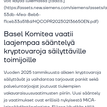
voit käydä lukemassa [täältä.]
(https://assets.new.siemens.com/siemens/assets/
53db-4fea-8eb6-
f1ceb33a518d/HQCOPR202302136650EN.pdf)
Basel Komitea vaatii
laajempaa sääntelyä
kryptovaroja säilyttäville
toimijoille
Vuoden 2025 tammikuusta alkaen kryptovaroja
säilyttävät ja vaihdantaa tarjoavat pankit sekä
palveluntarjoajat joutuvat tiukempien
vakavaraisuusvaatimusten piiriin. Uusi sääntely
ja vaatimukset ovat erillisiä nykyisestä MiCA-