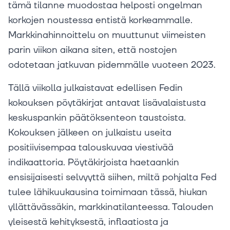
tämä tilanne muodostaa helposti ongelman
korkojen noustessa entistä korkeammalle.
Markkinahinnoittelu on muuttunut viimeisten
parin viikon aikana siten, että nostojen
odotetaan jatkuvan pidemmälle vuoteen 2023.
Tällä viikolla julkaistavat edellisen Fedin
kokouksen pöytäkirjat antavat lisävalaistusta
keskuspankin päätöksenteon taustoista.
Kokouksen jälkeen on julkaistu useita
positiivisempaa talouskuvaa viestivää
indikaattoria. Pöytäkirjoista haetaankin
ensisijaisesti selvyyttä siihen, miltä pohjalta Fed
tulee lähikuukausina toimimaan tässä, hiukan
yllättävässäkin, markkinatilanteessa. Talouden
yleisestä kehityksestä, inflaatiosta ja