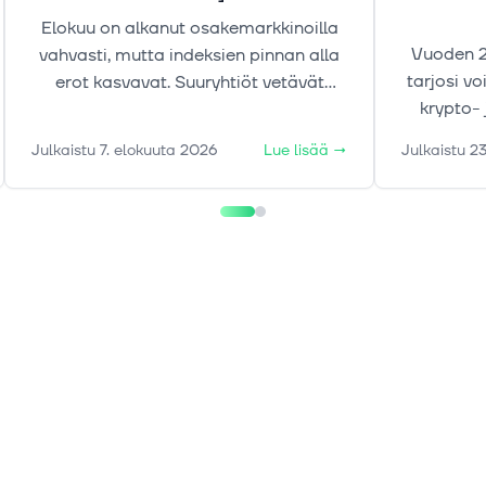
Elokuu on alkanut osakemarkkinoilla
Vuoden 2
vahvasti, mutta indeksien pinnan alla
tarjosi v
erot kasvavat. Suuryhtiöt vetävät
krypto- 
nousua, samalla kun kullan, korkojen ja
markkinak
öljyn liikkeet tekevät markkinakuvasta
Julkaistu
7. elokuuta 2026
Lue lisää
→
Julkaistu
23
liikkei
aiempaa moniulotteisemman.
tekijöi
ajurei
markkino