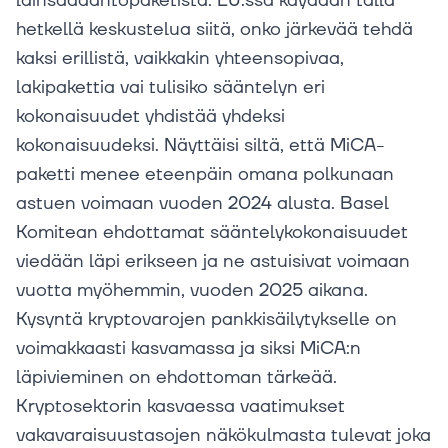
lainsäädäntöpaketista. EU:ssa käydään tällä
hetkellä keskustelua siitä, onko järkevää tehdä
kaksi erillistä, vaikkakin yhteensopivaa,
lakipakettia vai tulisiko sääntelyn eri
kokonaisuudet yhdistää yhdeksi
kokonaisuudeksi. Näyttäisi siltä, että MiCA-
paketti menee eteenpäin omana polkunaan
astuen voimaan vuoden 2024 alusta. Basel
Komitean ehdottamat sääntelykokonaisuudet
viedään läpi erikseen ja ne astuisivat voimaan
vuotta myöhemmin, vuoden 2025 aikana.
Kysyntä kryptovarojen pankkisäilytykselle on
voimakkaasti kasvamassa ja siksi MiCA:n
läpivieminen on ehdottoman tärkeää.
Kryptosektorin kasvaessa vaatimukset
vakavaraisuustasojen näkökulmasta tulevat joka