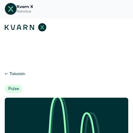
Kvarn X
Rahoitus
←
Takaisin
Pulse