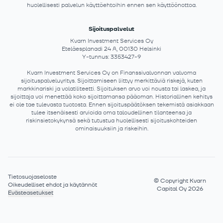
huolellisesti palvelun käyttöehtoihin ennen sen käyttöönottoa.
Sijoituspalvelut
Kvarn Investment Services Oy
Eteläesplanadi 24 A, 00130 Helsinki
Y-tunnus: 3353427-9
Kvarn Investment Services Oy on Finanssivalvonnan valvoma
sijoituspalveluyritys. Sijoittamiseen liittyy merkittäviä riskejä, kuten
markkinariski ja volatiliteetti. Sijoituksen arvo voi nousta tai laskea, ja
sijoittaja voi menettää koko sijoittamansa pääoman. Historiallinen kehitys
ei ole tae tulevasta tuotosta. Ennen sijoituspäätöksen tekemistä asiakkaan
tulee itsenäisesti arvioida oma taloudellinen tilanteensa ja
riskinsietokykynsä sekä tutustua huolellisesti sijoituskohteiden
ominaisuuksiin ja riskeihin.
Tietosuojaseloste
©
Copyright Kvarn
Oikeudelliset ehdot ja käytännöt
Capital Oy 2026
Evästeasetukset