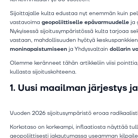
Sijoittajalle kulta edustaa nyt enemmän kuin pelk
vastavoima
geopoliittiselle epävarmuudelle
ja 
Nykyisessä sijoitusympäristössä kulta tarjoaa s
vastaan, mahdollisuuden hyötyä keskuspankkien
moninapaistumiseen
ja Yhdysvaltain
dollarin 
Olemme keränneet tähän artikkeliin viisi pointtia,
kullasta sijoituskohteena.
1. Uusi maailman järjestys j
Vuoden 2026 sijoitusympäristö eroaa radikaalist
Korkotaso on korkeampi, inflaatiosta näyttää t
geopoliittisesti jakautumassa useamman kilpailev