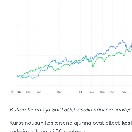
Kullan hinnan ja S&P 500-osakeindeksin kehity
Kurssinousun keskeisenä ajurina ovat olleet
kes
korkeimmillaan yli 50 vuoteen.