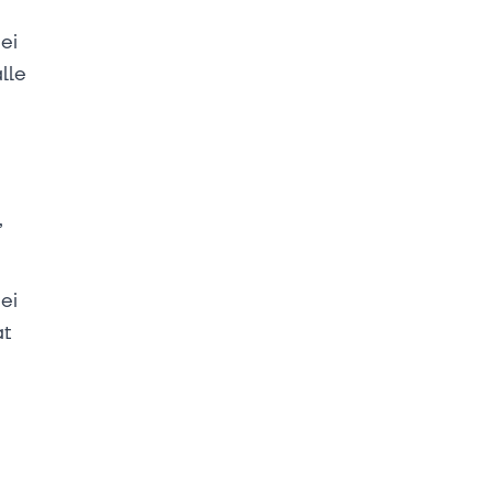
ei
lle
,
ei
at