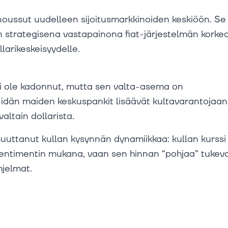
ussut uudelleen sijoitusmarkkinoiden keskiöön. Se 
 strategisena vastapainona fiat-järjestelmän korkea
larikeskeisyydelle.
ei ole kadonnut, mutta sen valta-asema on
i-idän maiden keskuspankit lisäävät kultavarantojaan
ltain dollarista.
uttanut kullan kysynnän dynamiikkaa: kullan kurssi 
n sentimentin mukana, vaan sen hinnan “pohjaa” tukev
hjelmat.