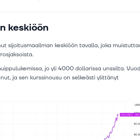
an keskiöön
t sijoitusmaailman keskiöön tavalla, joka muistutta
rosjaksoista.
 huippulukemissa, jo yli 4000 dollarissa unssilta. Vuo
nut, ja sen kurssinousu on selkeästi ylittänyt