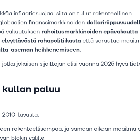
kää inflaatiosuojaa: siitä on tullut rakenteellinen
globaalien finanssimarkkinoiden
dollaririippuvuudel
ekä vakuutuksen
rahoitusmarkkinoiden epävakautta
elvyttävästä rahapolitiikasta
että varautua maail
valta-aseman heikkenemiseen
.
 jotka jokaisen sijoittajan olisi vuonna 2025 hyvä tie
a kullan paluu
i 2010-luvusta.
ulleen rakenteellisempaa, ja samaan aikaan maailma 
an blokin välille.