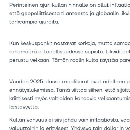
Perinteinen ajuri kullan hinnalle on ollut inflaati
että geopoliittisesta tilanteesta ja globaalin lik
tärkeämpiä ajureita.
Kun keskuspankit nostavat korkoja, mutta samaan
rahamäärä ei todellisuudessa supistu. Likviditee
perustu velkaan. Tämän roolin kulta täyttää pa
Vuoden 2025 alussa reaalikorot ovat edelleen po
ennätyslukemissa. Tämä viittaa siihen, että sijoitta
kriittisesti myös valtioiden kohoavia velkaantum
kestävyyttä.
Kullan vahvuus ei siis johdu vain inflaatiosta, v
valuuttoihin ja erityisesti Yhdysvaltain dollariin