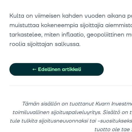
Kulta on viimeisen kahden vuoden aikana pa
muistuttaa kokeneempia sijoittajia aiemmi
tarkastelee, miten inflaatio, geopoliittinen 
roolia sijoittajan salkussa.
←
Edellinen artikkeli
Tämän sisällön on tuottanut Kvarn Investm
toimiluvallinen sijoituspalveluyritys. Sisältö on 
tule tulkita sijoitusneuvonnaksi tai -suositukseksi.
tuotto ole tae 