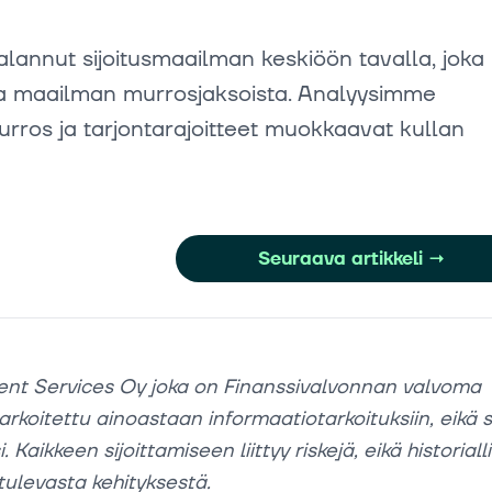
lannut sijoitusmaailman keskiöön tavalla, joka
sta maailman murrosjaksoista. Analyysimme
murros ja tarjontarajoitteet muokkaavat kullan
Seuraava artikkeli
→
ent Services Oy joka on Finanssivalvonnan valvoma
tarkoitettu ainoastaan informaatiotarkoituksiin, eikä s
 Kaikkeen sijoittamiseen liittyy riskejä, eikä historiall
tulevasta kehityksestä.