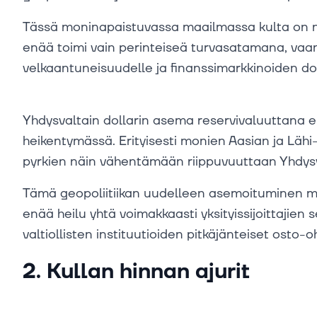
Tässä moninapaistuvassa maailmassa kulta on no
enää toimi vain perinteiseä turvasatamana, vaan
velkaantuneisuudelle ja finanssimarkkinoiden dol
Yhdysvaltain dollarin asema reservivaluuttana 
heikentymässä. Erityisesti monien Aasian ja Läh
pyrkien näin vähentämään riippuvuuttaan Yhdysva
Tämä geopoliitiikan uudelleen asemoituminen mu
enää heilu yhtä voimakkaasti yksityissijoittajie
valtiollisten instituutioiden pitkäjänteiset osto-o
2. Kullan hinnan ajurit