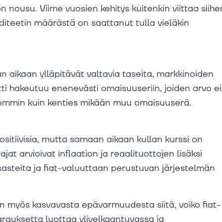
on nousu. Viime vuosien kehitys kuitenkin viittaa siihe
viditeetin määrästä on saattanut tulla vieläkin
 aikaan ylläpitävät valtavia taseita, markkinoiden
tti hakeutuu enenevästi omaisuuseriin, joiden arvo ei
remmin kuin kenties mikään muu omaisuuserä.
sitiivisia, mutta samaan aikaan kullan kurssi on
jat arvioivat inflaation ja reaalituottojen lisäksi
isasteita ja fiat-valuuttaan perustuvan järjestelmän
aan myös kasvavasta epävarmuudesta siitä, voiko fiat-
 varauksetta luottaa ylivelkaantuvassa ja