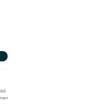
itä
inen