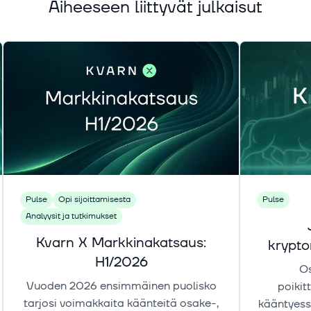
Aiheeseen liittyvät julkaisut
Pulse
Opi sijoittamisesta
Pulse
Analyysit ja tutkimukset
Kvarn X Markkinakatsaus:
krypt
H1/2026
Os
Vuoden 2026 ensimmäinen puolisko
poikit
tarjosi voimakkaita käänteitä osake-,
kääntyess