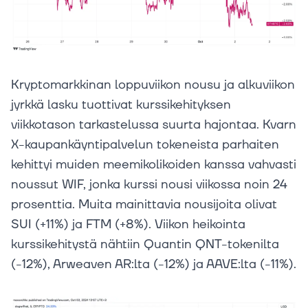
Kryptomarkkinan loppuviikon nousu ja alkuviikon
jyrkkä lasku tuottivat kurssikehityksen
viikkotason tarkastelussa suurta hajontaa. Kvarn
X-kaupankäyntipalvelun tokeneista parhaiten
kehittyi muiden meemikolikoiden kanssa vahvasti
noussut WIF, jonka kurssi nousi viikossa noin 24
prosenttia. Muita mainittavia nousijoita olivat
SUI (+11%) ja FTM (+8%). Viikon heikointa
kurssikehitystä nähtiin Quantin QNT-tokenilta
(-12%), Arweaven AR:lta (-12%) ja AAVE:lta (-11%).