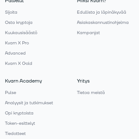
Palvelut
Miksi Kvarn?
Sijoita
Edullista ja läpinäkyvää
Osta kryptoja
Asiakaskannustinohjelma
Kuukausisäästö
Kampanjat
Kvarn X Pro
Advanced
Kvarn X Gold
Kvarn Academy
Yritys
Pulse
Tietoa meistä
Analyysit ja tutkimukset
Opi kryptoista
Token-esittelyt
Tiedotteet