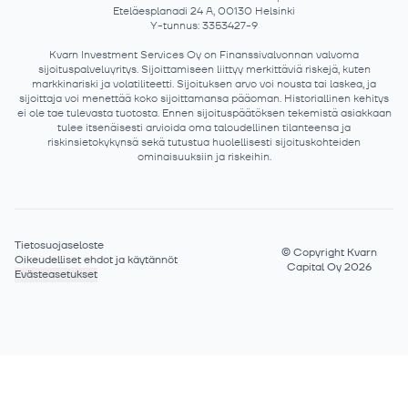
Eteläesplanadi 24 A, 00130 Helsinki
Y-tunnus: 3353427-9
Kvarn Investment Services Oy on Finanssivalvonnan valvoma
sijoituspalveluyritys. Sijoittamiseen liittyy merkittäviä riskejä, kuten
markkinariski ja volatiliteetti. Sijoituksen arvo voi nousta tai laskea, ja
sijoittaja voi menettää koko sijoittamansa pääoman. Historiallinen kehitys
ei ole tae tulevasta tuotosta. Ennen sijoituspäätöksen tekemistä asiakkaan
tulee itsenäisesti arvioida oma taloudellinen tilanteensa ja
riskinsietokykynsä sekä tutustua huolellisesti sijoituskohteiden
ominaisuuksiin ja riskeihin.
Tietosuojaseloste
©
Copyright Kvarn
Oikeudelliset ehdot ja käytännöt
Capital Oy 2026
Evästeasetukset