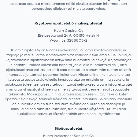
saattavat seurata mistä tahansa näillä sivuilla olevaan informaatioon
perustuvista sijoitus- tai muista päätöksistä.
Kryptovarapalvelut & maksupalvelut
Kvarn Capital Oy
Eteläesplanadi 24 A, 00130 Helsinki
Y-tunnus: 3288803-2
Kvarn Capital Oy on Finanssivalvonnan valvoma kryptovarapalvelun
tarjoaja ja maksulaitos. Kryptovarat ovat korkean riskin omaisuusluokka ja
kryptovaroihin sijoittamiseen liittyy aina huomattavia riskejä. Kryptovarojen
hinnanmuutokset voivat olla nopeita, ja voi olla huomattava riski, että
sijoituksesi arvo voi laskea, että saat odotettua pienemmän tuoton tai että
menetät sijoittamasi pääoman kokonaan. Historiallinen kehitys ei ole tae
tulevasta tuotosta. Jokaisella kryptovaralla on erityisiä ominaisuuksia, ja
asiakkaan tulee itsenäisesti tehdä riittävät selvitykset ja varmistua, että olet
ymmärtänyt sijoituskohteen ja siihen liittyvät riskit ennen sijoituspäätösten
tekemistä. Maksupalveluihin ja varojen säilytykseen liittyy riskejä, kuten
operatiivisia riskejä, teknisiä häiriöitä ja tietoturvauhkia. Asiakkaan vastuulla
on huolehtia omien tunnistautumisvälineiden, kuten salasanojen ja
kaksivaiheisen tunnistautumisen, turvallisesta käytöstä. Tutustu aina
huolellisesti palvelun käyttöehtoihin ennen sen käyttöönottoa.
Sijoituspalvelut
Kvarn Investment Services Oy