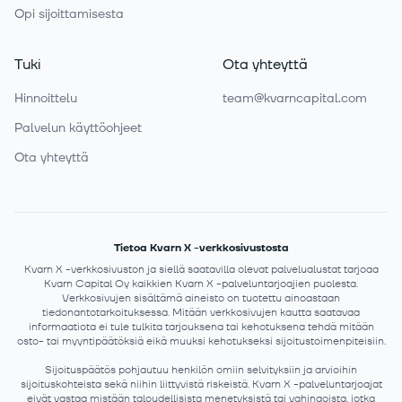
Opi sijoittamisesta
Tuki
Ota yhteyttä
Hinnoittelu
team@kvarncapital.com
Palvelun käyttöohjeet
Ota yhteyttä
Tietoa Kvarn X -verkkosivustosta
Kvarn X -verkkosivuston ja siellä saatavilla olevat palvelualustat tarjoaa
Kvarn Capital Oy kaikkien Kvarn X -palveluntarjoajien puolesta.
Verkkosivujen sisältämä aineisto on tuotettu ainoastaan
tiedonantotarkoituksessa. Mitään verkkosivujen kautta saatavaa
informaatiota ei tule tulkita tarjouksena tai kehotuksena tehdä mitään
osto- tai myyntipäätöksiä eikä muuksi kehotukseksi sijoitustoimenpiteisiin.
Sijoituspäätös pohjautuu henkilön omiin selvityksiin ja arvioihin
sijoituskohteista sekä niihin liittyvistä riskeistä. Kvarn X -palveluntarjoajat
eivät vastaa mistään taloudellisista menetyksistä tai vahingoista, jotka