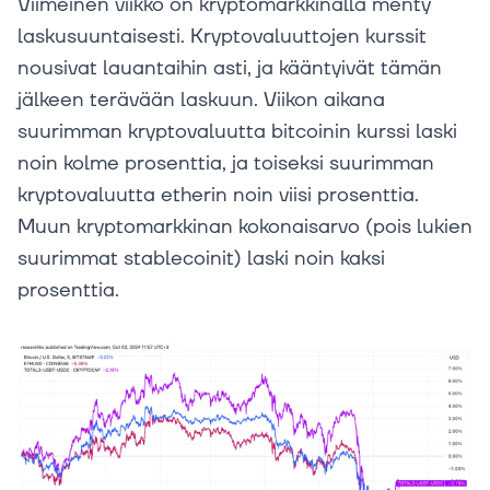
Viimeinen viikko on kryptomarkkinalla menty
laskusuuntaisesti. Kryptovaluuttojen kurssit
nousivat lauantaihin asti, ja kääntyivät tämän
jälkeen terävään laskuun. Viikon aikana
suurimman kryptovaluutta bitcoinin kurssi laski
noin kolme prosenttia, ja toiseksi suurimman
kryptovaluutta etherin noin viisi prosenttia.
Muun kryptomarkkinan kokonaisarvo (pois lukien
suurimmat stablecoinit) laski noin kaksi
prosenttia.