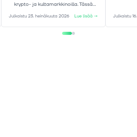
krypto- ja kultamarkkinoilla. Tässä
Samaan 
markkinakatsauksessa tarkastelemme
alkanut 
Julkaistu
23. heinäkuuta 2026
Lue lisää
→
Julkaistu
16
liikkeiden taustalla vaikuttaneita
tekijöitä sekä keskeisiä riskejä ja
ajureita, jotka voivat määrittää
markkinoiden suuntaa loppuvuonna.