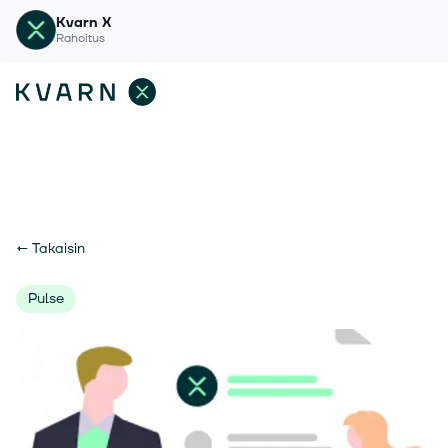
Kvarn X
Rahoitus
←
Takaisin
Pulse