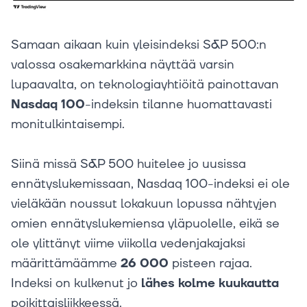
Samaan aikaan kuin yleisindeksi S&P 500:n
valossa osakemarkkina näyttää varsin
lupaavalta, on teknologiayhtiöitä painottavan
Nasdaq 100
-indeksin tilanne huomattavasti
monitulkintaisempi.
Siinä missä S&P 500 huitelee jo uusissa
ennätyslukemissaan, Nasdaq 100-indeksi ei ole
vieläkään noussut lokakuun lopussa nähtyjen
omien ennätyslukemiensa yläpuolelle, eikä se
ole ylittänyt viime viikolla vedenjakajaksi
määrittämäämme
26 000
pisteen rajaa.
Indeksi on kulkenut jo
lähes kolme kuukautta
poikittaisliikkeessä.