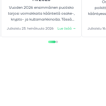
Os
Vuoden 2026 ensimmäinen puolisko
poikit
tarjosi voimakkaita käänteitä osake-,
kääntyess
krypto- ja kultamarkkinoilla. Tässä
Samaan 
markkinakatsauksessa tarkastelemme
alkanut 
Julkaistu
23. heinäkuuta 2026
Lue lisää
→
Julkaistu
16
liikkeiden taustalla vaikuttaneita
tekijöitä sekä keskeisiä riskejä ja
ajureita, jotka voivat määrittää
markkinoiden suuntaa loppuvuonna.