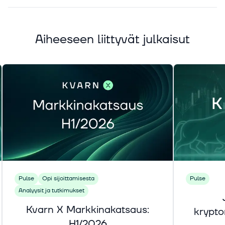
Aiheeseen liittyvät julkaisut
Pulse
Opi sijoittamisesta
Pulse
Analyysit ja tutkimukset
Kvarn X Markkinakatsaus:
krypt
H1/2026