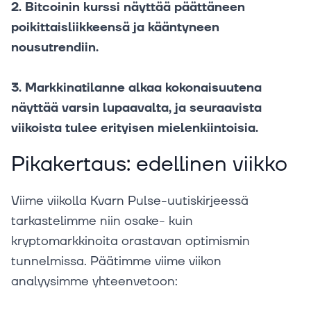
2. Bitcoinin kurssi näyttää päättäneen
poikittaisliikkeensä ja kääntyneen
nousutrendiin.
3. Markkinatilanne alkaa kokonaisuutena
näyttää varsin lupaavalta, ja seuraavista
viikoista tulee erityisen mielenkiintoisia.
Pikakertaus: edellinen viikko
Viime viikolla Kvarn Pulse-uutiskirjeessä
tarkastelimme niin osake- kuin
kryptomarkkinoita orastavan optimismin
tunnelmissa. Päätimme viime viikon
analyysimme yhteenvetoon: