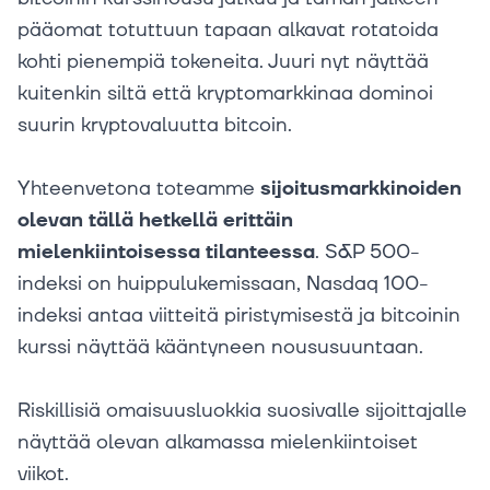
pääomat totuttuun tapaan alkavat rotatoida
kohti pienempiä tokeneita. Juuri nyt näyttää
kuitenkin siltä että kryptomarkkinaa dominoi
suurin kryptovaluutta bitcoin.
Yhteenvetona toteamme
sijoitusmarkkinoiden
olevan tällä hetkellä erittäin
mielenkiintoisessa tilanteessa
. S&P 500-
indeksi on huippulukemissaan, Nasdaq 100-
indeksi antaa viitteitä piristymisestä ja bitcoinin
kurssi näyttää kääntyneen noususuuntaan.
Riskillisiä omaisuusluokkia suosivalle sijoittajalle
näyttää olevan alkamassa mielenkiintoiset
viikot.