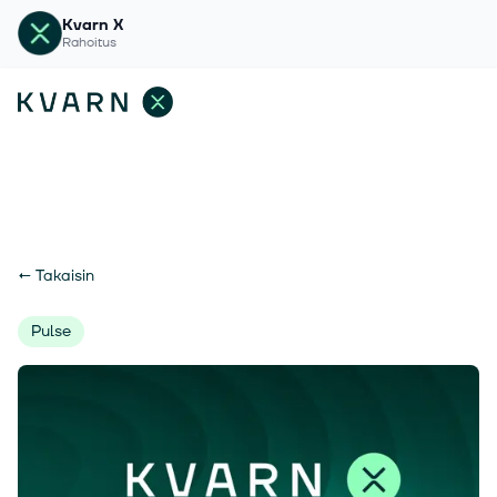
Kvarn X
Rahoitus
←
Takaisin
Pulse