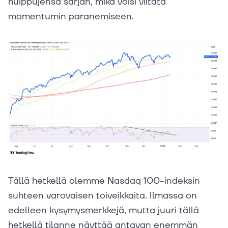
huippujensa sarjan, mikä voisi viitata
momentumin paranemiseen.
Tällä hetkellä olemme Nasdaq 100-indeksin
suhteen varovaisen toiveikkaita. Ilmassa on
edelleen kysymysmerkkejä, mutta juuri tällä
hetkellä tilanne näyttää antavan enemmän