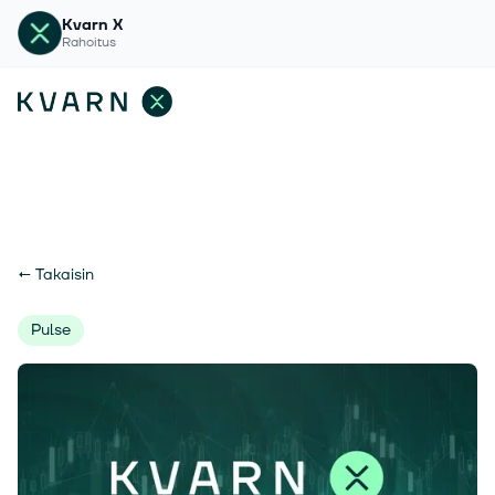
Kvarn X
Rahoitus
←
Takaisin
Pulse