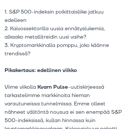
1. S&P 500-indeksin poikittaisliike jatkuu
edelleen
2. Kaivossektorilla uusia ennätyslukemia,
alkaako metallitreidin uusi vaihe?
3. Kryptomarkkinalla pomppu, joko käänne
trendissä?
Pikakertaus: edellinen viikko
Viime viikolla
Kvarn Pulse
-uutiskirjeessä
tarkastelimme markkinoita hieman
varautuneissa tunnelmissa. Emme olleet
nähneet välitöntä nousua ei sen enempää S&P
500-indeksissä, kullan hinnassa kuin
kryptomarkkinassakaan. Kokonaiskuva pakotti