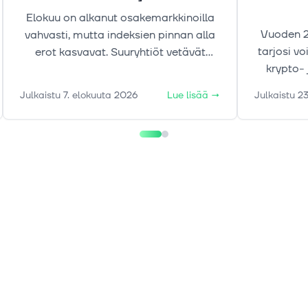
Elokuu on alkanut osakemarkkinoilla
Vuoden 2
vahvasti, mutta indeksien pinnan alla
tarjosi v
erot kasvavat. Suuryhtiöt vetävät
krypto- 
nousua, samalla kun kullan, korkojen ja
markkinak
öljyn liikkeet tekevät markkinakuvasta
Julkaistu
7. elokuuta 2026
Lue lisää
→
Julkaistu
23
liikkei
aiempaa moniulotteisemman.
tekijöi
ajurei
markkino