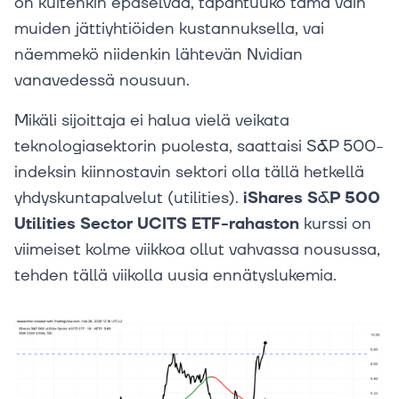
on kuitenkin epäselvää, tapahtuuko tämä vain
muiden jättiyhtiöiden kustannuksella, vai
näemmekö niidenkin lähtevän Nvidian
vanavedessä nousuun.
Mikäli sijoittaja ei halua vielä veikata
teknologiasektorin puolesta, saattaisi S&P 500-
indeksin kiinnostavin sektori olla tällä hetkellä
yhdyskuntapalvelut (utilities).
iShares S&P 500
Utilities Sector UCITS ETF-rahaston
kurssi on
viimeiset kolme viikkoa ollut vahvassa nousussa,
tehden tällä viikolla uusia ennätyslukemia.