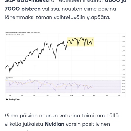
S&P 500-indeksi
on edelleen liikkunut
6800 ja
7000 pisteen
välissä, nousten viime päivinä
lähemmäksi tämän vaihteluvälin yläpäätä.
Viime päivien nousun veturina toimi mm. tällä
viikolla julkaistu
Nvidian
varsin positiivinen