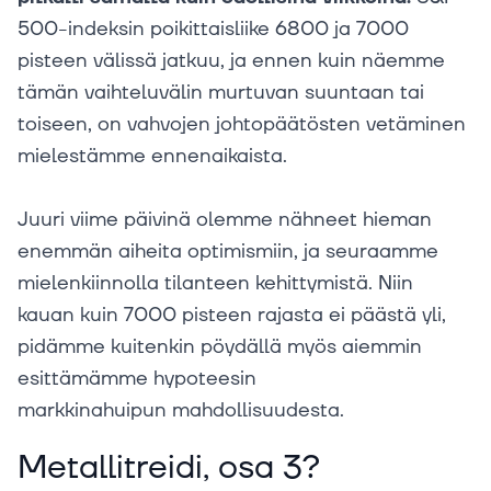
500-indeksin poikittaisliike 6800 ja 7000
pisteen välissä jatkuu, ja ennen kuin näemme
tämän vaihteluvälin murtuvan suuntaan tai
toiseen, on vahvojen johtopäätösten vetäminen
mielestämme ennenaikaista.
Juuri viime päivinä olemme nähneet hieman
enemmän aiheita optimismiin, ja seuraamme
mielenkiinnolla tilanteen kehittymistä. Niin
kauan kuin 7000 pisteen rajasta ei päästä yli,
pidämme kuitenkin pöydällä myös aiemmin
esittämämme hypoteesin
markkinahuipun mahdollisuudesta.
Metallitreidi, osa 3?