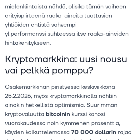
mielenkiintoista nähdä, olisiko tämän vaiheen
erityispiirteenä raaka-aineita tuottavien
yhtiöiden entistä vahvempi
yliperformanssi suhteessa itse raaka-aineiden
hintakehitykseen.
Kryptomarkkina: uusi nousu
vai pelkkä pomppu?
Osakemarkkinan piristyessä keskiviikkona
25.2.2026, myös kryptomarkkinalla nähtiin
ainakin hetkellistä optimismia. Suurimman
kryptovaluutta
bitcoinin
kurssi kohosi
vuorokaudessa noin kymmenen prosenttia,
käyden kolkuttelemassa
70 000 dollarin
rajaa