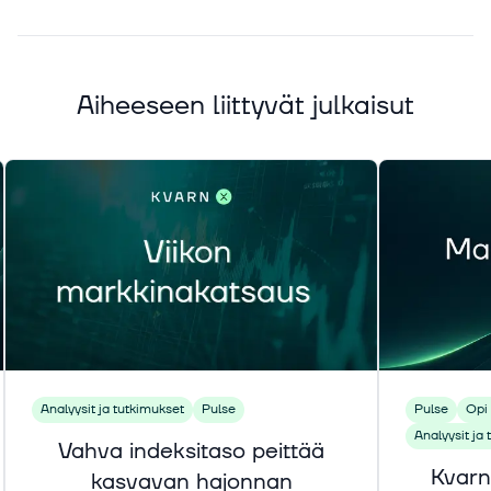
Aiheeseen liittyvät julkaisut
Analyysit ja tutkimukset
Pulse
Pulse
Opi 
Analyysit ja
Vahva indeksitaso peittää
Kvarn
kasvavan hajonnan