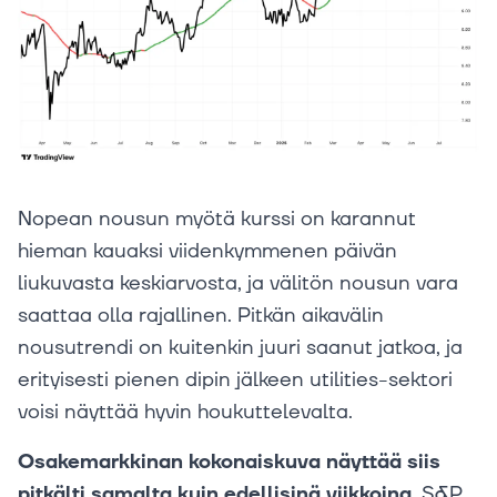
Nopean nousun myötä kurssi on karannut
hieman kauaksi viidenkymmenen päivän
liukuvasta keskiarvosta, ja välitön nousun vara
saattaa olla rajallinen. Pitkän aikavälin
nousutrendi on kuitenkin juuri saanut jatkoa, ja
erityisesti pienen dipin jälkeen utilities-sektori
voisi näyttää hyvin houkuttelevalta.
Osakemarkkinan kokonaiskuva näyttää siis
pitkälti samalta kuin edellisinä viikkoina.
S&P