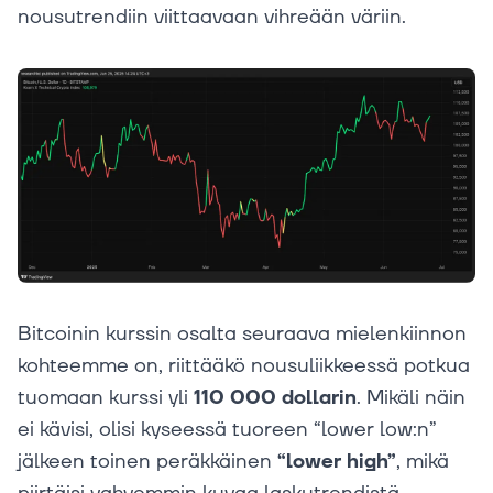
nousutrendiin viittaavaan vihreään väriin.
Bitcoinin kurssin osalta seuraava mielenkiinnon
kohteemme on, riittääkö nousuliikkeessä potkua
tuomaan kurssi yli
110 000 dollarin
. Mikäli näin
ei kävisi, olisi kyseessä tuoreen “lower low:n”
jälkeen toinen peräkkäinen
“lower high”
, mikä