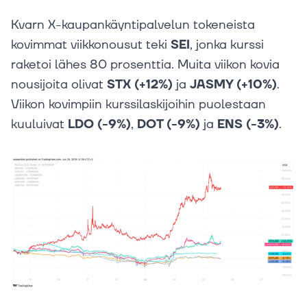
Kvarn X-kaupankäyntipalvelun tokeneista
kovimmat viikkonousut teki
SEI
, jonka kurssi
raketoi lähes 80 prosenttia. Muita viikon kovia
nousijoita olivat
STX (+12%)
ja
JASMY (+10%)
.
Viikon kovimpiin kurssilaskijoihin puolestaan
kuuluivat
LDO (-9%)
,
DOT (-9%)
ja
ENS (-3%)
.