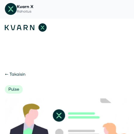
Kvarn X
Rahoitus
←
Takaisin
Pulse