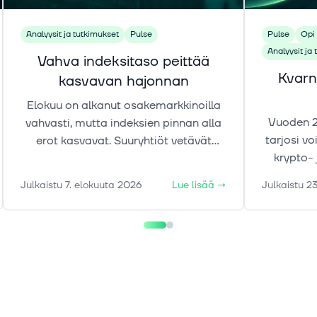
Analyysit ja tutkimukset
Pulse
Pulse
Opi 
Analyysit ja
Vahva indeksitaso peittää
Kvarn
kasvavan hajonnan
Elokuu on alkanut osakemarkkinoilla
Vuoden 2
vahvasti, mutta indeksien pinnan alla
tarjosi v
erot kasvavat. Suuryhtiöt vetävät
krypto- 
nousua, samalla kun kullan, korkojen ja
markkinak
öljyn liikkeet tekevät markkinakuvasta
Julkaistu
7. elokuuta 2026
Lue lisää
→
Julkaistu
23
liikkei
aiempaa moniulotteisemman.
tekijöi
ajurei
markkino