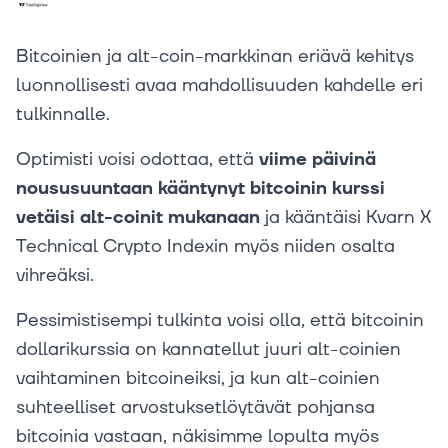
Bitcoinien ja alt-coin-markkinan eriävä kehitys
luonnollisesti avaa mahdollisuuden kahdelle eri
tulkinnalle.
Optimisti voisi odottaa, että
viime päivinä
noususuuntaan kääntynyt bitcoinin kurssi
vetäisi alt-coinit mukanaan
ja kääntäisi Kvarn X
Technical Crypto Indexin myös niiden osalta
vihreäksi.
Pessimistisempi tulkinta voisi olla, että bitcoinin
dollarikurssia on kannatellut juuri alt-coinien
vaihtaminen bitcoineiksi, ja kun alt-coinien
suhteelliset arvostuksetlöytävät pohjansa
bitcoinia vastaan, näkisimme lopulta myös