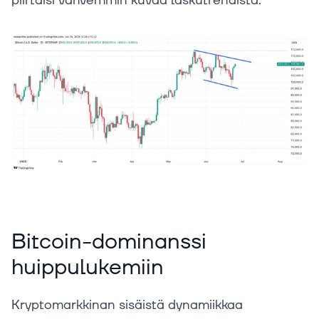
piirtäisi vahvemmin kuvaa laskutrendistä.
Bitcoin-dominanssi
huippulukemiin
Kryptomarkkinan sisäistä dynamiikkaa