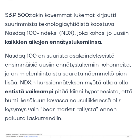
S&P 500:takin kovemmat lukemat kirjautti
suurimmista teknologiayhtiöistä koostuva
Nasdaq 100-indeksi (NDX), joka kohosi jo uusiin
kaikkien aikojen ennätyslukemiinsa
.
Nasdaq 100 on suurista osakeindekseistä
ensimmäisiä uusiin ennätyslukemiin kohonneita,
ja on mielenkiintoista seurata näemmekö pian
lisää. NDX:n kurssiennätyksen myötä alkaa olla
entistä vaikeampi
pitää kiinni hypoteesista, että
huhti-kesäkuun kovassa nousuliikkeessä olisi
kysymys vain “bear market rallysta” ennen
paluuta laskutrendiin.