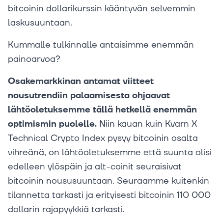
bitcoinin dollarikurssin kääntyvän selvemmin
laskusuuntaan.
Kummalle tulkinnalle antaisimme enemmän
painoarvoa?
Osakemarkkinan antamat viitteet
nousutrendiin palaamisesta ohjaavat
lähtöoletuksemme tällä hetkellä enemmän
optimismin puolelle.
Niin kauan kuin Kvarn X
Technical Crypto Index pysyy bitcoinin osalta
vihreänä, on lähtöoletuksemme että suunta olisi
edelleen ylöspäin ja alt-coinit seuraisivat
bitcoinin noususuuntaan. Seuraamme kuitenkin
tilannetta tarkasti ja erityisesti bitcoinin 110 000
dollarin rajapyykkiä tarkasti.