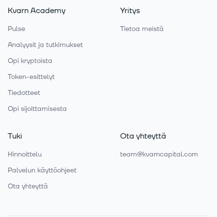
Kvarn Academy
Yritys
Pulse
Tietoa meistä
Analyysit ja tutkimukset
Opi kryptoista
Token-esittelyt
Tiedotteet
Opi sijoittamisesta
Tuki
Ota yhteyttä
Hinnoittelu
team@kvarncapital.com
Palvelun käyttöohjeet
Ota yhteyttä