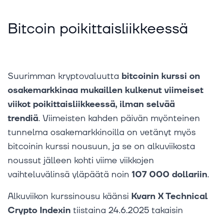
Bitcoin poikittaisliikkeessä
Suurimman kryptovaluutta
bitcoinin kurssi on
osakemarkkinaa mukaillen kulkenut viimeiset
viikot poikittaisliikkeessä, ilman selvää
trendiä
. Viimeisten kahden päivän myönteinen
tunnelma osakemarkkinoilla on vetänyt myös
bitcoinin kurssi nousuun, ja se on alkuviikosta
noussut jälleen kohti viime viikkojen
vaihteluvälinsä yläpäätä noin
107 000 dollariin
.
Alkuviikon kurssinousu käänsi
Kvarn X Technical
Crypto Indexin
tiistaina 24.6.2025 takaisin