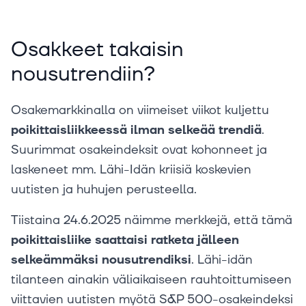
Osakkeet takaisin
nousutrendiin?
Osakemarkkinalla on viimeiset viikot kuljettu
poikittaisliikkeessä ilman selkeää trendiä
.
Suurimmat osakeindeksit ovat kohonneet ja
laskeneet mm. Lähi-Idän kriisiä koskevien
uutisten ja huhujen perusteella.
Tiistaina 24.6.2025 näimme merkkejä, että tämä
poikittaisliike saattaisi ratketa jälleen
selkeämmäksi nousutrendiksi
. Lähi-idän
tilanteen ainakin väliaikaiseen rauhtoittumiseen
viittavien uutisten myötä S&P 500-osakeindeksi