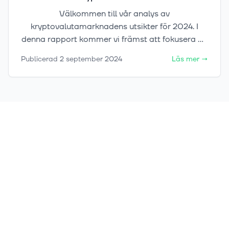
Välkommen till vår analys av
kryptovalutamarknadens utsikter för 2024. I
denna rapport kommer vi främst att fokusera på
de större kryptovalutorna och
Publicerad
2 september 2024
Läs mer
→
kryptovalutamarknaden som helhet.