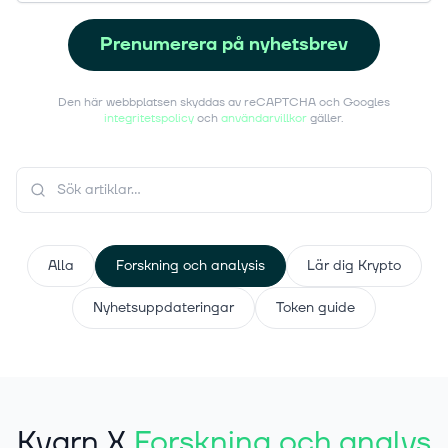
Prenumerera på nyhetsbrev
Den här webbplatsen skyddas av reCAPTCHA och Googles
integritetspolicy
och
användarvillkor
gäller.
Alla
Forskning och analysis
Lär dig Krypto
Nyhetsuppdateringar
Token guide
Kvarn X
Forskning och analys