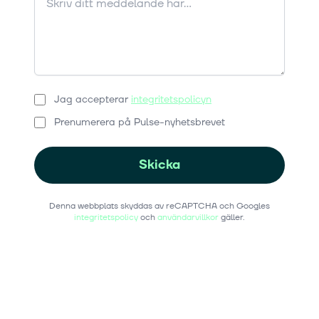
Jag accepterar
integritetspolicyn
Prenumerera på Pulse-nyhetsbrevet
Skicka
Denna webbplats skyddas av reCAPTCHA och Googles
integritetspolicy
och
användarvillkor
gäller.