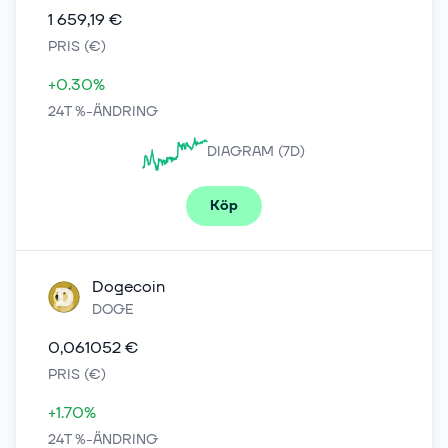
1 659,19 €
PRIS (€)
+0.30%
24T %-ÄNDRING
DIAGRAM (7D)
Köp
Dogecoin
DOGE
0,061052 €
PRIS (€)
+1.70%
24T %-ÄNDRING