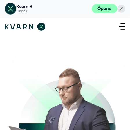
Kvarn X
Öppna
Finans