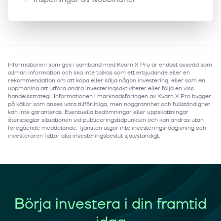
Informationen som ges i samband med Kvarn X Pro är endast avsedd som
allmän information och ska inte tolkas som ett erbjudande eller en
rekommendation om att köpa eller sälja någon investering, eller som en
uppmaning att utföra andra investeringsaktiviteter eller följa en viss
handelsstrategi. Informationen i marknadsföringen av Kvarn X Pro bygger
på källor som anses vara tillförlitliga, men noggrannhet och fullständighet
kan inte garanteras. Eventuella bedömningar eller uppskattningar
återspeglar situationen vid publiceringstidpunkten och kan ändras utan
föregående meddelande. Tjänsten utgör inte investeringsrådgivning och
investeraren fattar alla investeringsbeslut självständigt.
Börja investera i din framtid