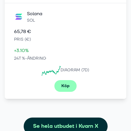
Solana
SOL
65,78 €
PRIS (€)
+3.10%
24T %-ÄNDRING
DIAGRAM (7D)
Köp
Se hela utbudet i Kvarn X