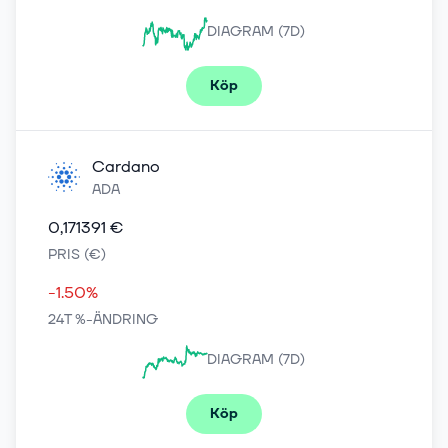
DIAGRAM (7D)
Köp
Cardano
ADA
0,171391 €
PRIS (€)
-1.50%
24T %-ÄNDRING
DIAGRAM (7D)
Köp