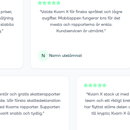
,
“
Valde Kvarn X för finska språket och lägre
g
avgifter. Mobilappen fungerar bra för det
la
mesta och rapporterna är enkla.
Kundservicen är utmärkt.
”
N
Namn utelämnat
leverantör och gratis skatterapporter
“
Kvarn X stack ut
görande. Vår första skattedeklaration
team och ett rikti
kel med Kvarns rapporter. Supporten
har flyttat större 
har varit snabb och tydlig.
”
till krypto; Kva