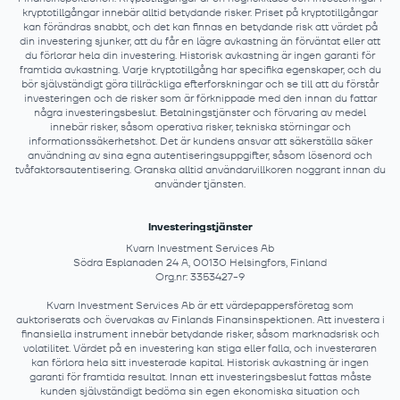
kryptotillgångar innebär alltid betydande risker. Priset på kryptotillgångar
kan förändras snabbt, och det kan finnas en betydande risk att värdet på
din investering sjunker, att du får en lägre avkastning än förväntat eller att
du förlorar hela din investering. Historisk avkastning är ingen garanti för
framtida avkastning. Varje kryptotillgång har specifika egenskaper, och du
bör självständigt göra tillräckliga efterforskningar och se till att du förstår
investeringen och de risker som är förknippade med den innan du fattar
några investeringsbeslut. Betalningstjänster och förvaring av medel
innebär risker, såsom operativa risker, tekniska störningar och
informationssäkerhetshot. Det är kundens ansvar att säkerställa säker
användning av sina egna autentiseringsuppgifter, såsom lösenord och
tvåfaktorsautentisering. Granska alltid användarvillkoren noggrant innan du
använder tjänsten.
Investeringstjänster
Kvarn Investment Services Ab
Södra Esplanaden 24 A, 00130 Helsingfors, Finland
Org.nr: 3353427-9
Kvarn Investment Services Ab är ett värdepappersföretag som
auktoriserats och övervakas av Finlands Finansinspektionen. Att investera i
finansiella instrument innebär betydande risker, såsom marknadsrisk och
volatilitet. Värdet på en investering kan stiga eller falla, och investeraren
kan förlora hela sitt investerade kapital. Historisk avkastning är ingen
garanti för framtida resultat. Innan ett investeringsbeslut fattas måste
kunden självständigt bedöma sin egen ekonomiska situation och