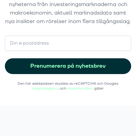
nyheterna från investeringsmarknaderna och
makroekonomin, aktuell marknadsdata samt
nya insikter om rörelser inom flera tillgångsslag.
Prenumerera på nyhetsbrev
Den här webbplatsen skyddas av reCAPTCHA och Googles
integritetspolicy
och
användarvillkor
gäller.