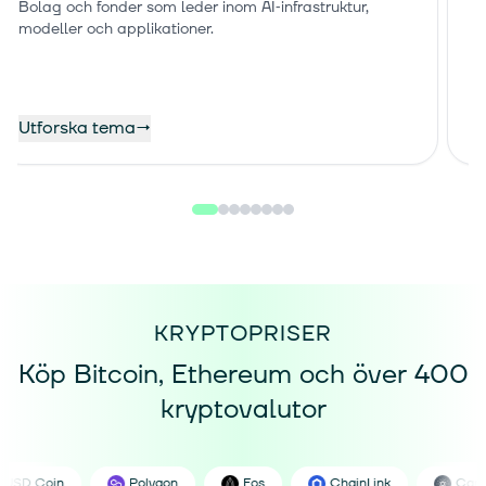
Bolag och fonder som leder inom AI‑infrastruktur,
Br
modeller och applikationer.
se
Utforska tema
→
U
KRYPTOPRISER
Köp Bitcoin, Ethereum och över 400
kryptovalutor
USD Coin
Polygon
Eos
ChainLink