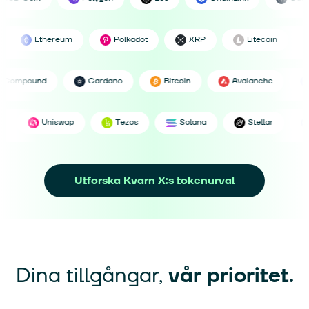
Ethereum
Polkadot
XRP
Litecoin
Compound
Cardano
Bitcoin
Avalanche
Uniswap
Tezos
Solana
Stellar
Utforska Kvarn X:s tokenurval
Dina tillgångar,
vår prioritet.