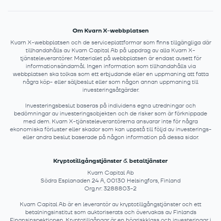
Om Kvarn X-webbplatsen
Kvarn X-webbplatsen och de serviceplattformar som finns tillgängliga där
tillhandahålls av Kvarn Capital Ab på uppdrag av alla Kvarn X-
tjänsteleverantörer. Materialet på webbplatsen är endast avsett för
informationsändamål. Ingen information som tillhandahålls via
webbplatsen ska tolkas som ett erbjudande eller en uppmaning att fatta
några köp- eller säljbeslut eller som någon annan uppmaning till
investeringsåtgärder.
Investeringsbeslut baseras på individens egna utredningar och
bedömningar av investeringsobjekten och de risker som är förknippade
med dem. Kvarn X-tjänsteleverantörerna ansvarar inte för några
ekonomiska förluster eller skador som kan uppstå till följd av investerings-
eller andra beslut baserade på någon information på dessa sidor.
Kryptotillgångstjänster & betaltjänster
Kvarn Capital Ab
Södra Esplanaden 24 A, 00130 Helsingfors, Finland
Org.nr: 3288803-2
Kvarn Capital Ab är en leverantör av kryptotillgångstjänster och ett
betalningsinstitut som auktoriserats och övervakas av Finlands
Finansinspektionen. Kryptotillgångar är en högriskklass och investeringar i