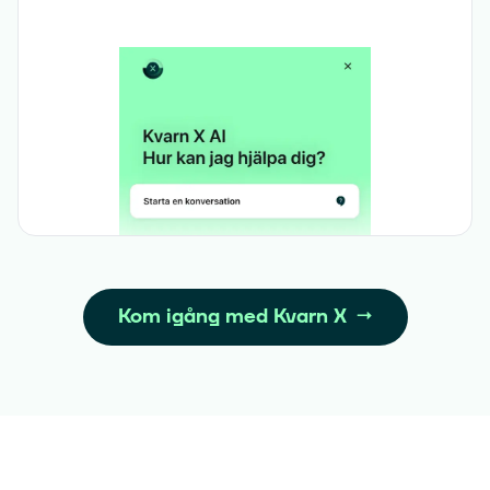
Kom igång med Kvarn X
→