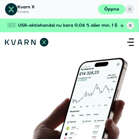
Kvarn X
Öppna
Finans
🇺🇸
USA-aktiehandel nu bara 0,06 % eller min. 1 $