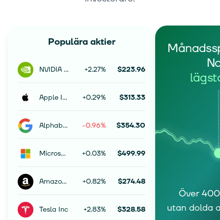
Populära aktier
Månadss
No
NVIDIA Corporation
+2.27%
$223.96
lägst
Apple Inc.
+0.29%
$313.33
Alphabet Inc Class A
-0.96%
$354.30
Microsoft Corporation
+0.03%
$499.99
Amazon.com Inc
+0.82%
$274.48
Över 400 
utan dolda a
Tesla Inc
+2.83%
$328.58