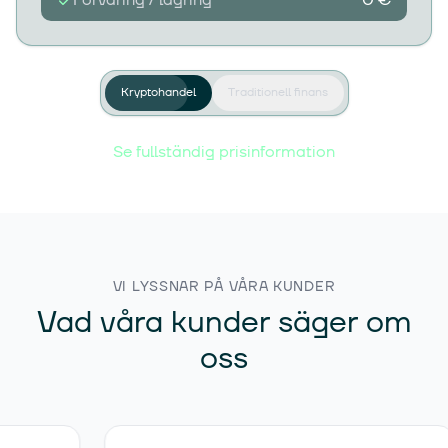
Förvaring / lagring
0 €
VIP
0,06%
Portföljvärde · €100 000+
Kryptohandel
Traditionell finans
Se fullständig prisinformation
VI LYSSNAR PÅ VÅRA KUNDER
Vad våra kunder säger om
oss