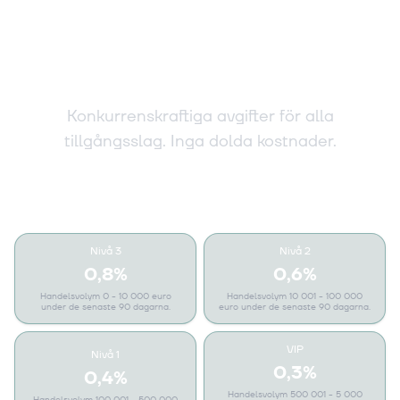
Transparent prissättning för
varje investerare
Konkurrenskraftiga avgifter för alla
tillgångsslag. Inga dolda kostnader.
Kryptohandel
Nivå 3
Nivå 2
0,8%
0,6%
Handelsvolym 0 - 10 000 euro
Handelsvolym 10 001 - 100 000
under de senaste 90 dagarna.
euro under de senaste 90 dagarna.
VIP
Nivå 1
0,3%
0,4%
Handelsvolym 500 001 - 5 000