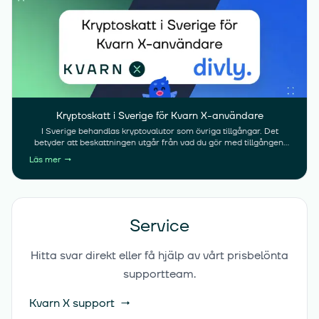
Kryptoskatt i Sverige för Kvarn X-användare
I Sverige behandlas kryptovalutor som övriga tillgångar. Det
betyder att beskattningen utgår från vad du gör med tillgången.
När du säljer krypto, byter en kryptovaluta mot en annan, betalar
Läs mer
→
för varor eller tjänster med krypto eller lånar ut krypto uppstår
det normalt en skattepliktig händelse.
Service
Hitta svar direkt eller få hjälp av vårt prisbelönta
supportteam.
Kvarn X support
→