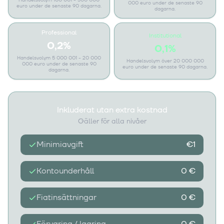
Handelsvolym 100 001 - 500 000
000 euro under de senaste 90
euro under de senaste 90 dagarna.
dagarna.
Professional
Institutional
0,2%
0,1%
Handelsvolym 5 000 001 - 20 000
Handelsvolym över 20 000 000
000 euro under de senaste 90
euro under de senaste 90 dagarna.
dagarna.
Basic
Inkluderat utan extra kostnad
0,10%
Gäller för alla nivåer
Portföljvärde · upp till €10 000
Minimiavgift
€1
Active
Kontounderhåll
0 €
0,08%
Portföljvärde · €10 001 – €100 000
Fiatinsättningar
0 €