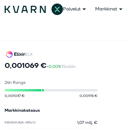
Palvelut
Markkinat
Elixir
ELX
0,001069 €
+0.00%
Tänään
24h Range
0,001037 €
0,001115 €
Markkinakatsaus
1,07 milj. €
MARKKINA-ARVO