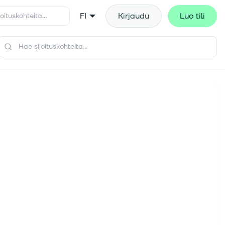
FI
Kirjaudu
Luo tili