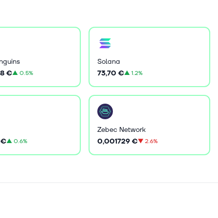
nguins
Solana
8 €
73,70 €
▲
0.5%
▲
1.2%
Zebec Network
 €
0,001729 €
▲
0.6%
▼
2.6%