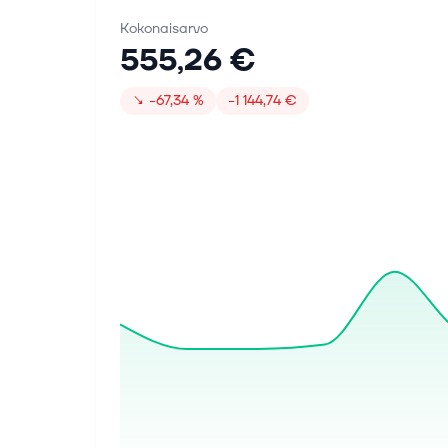
Kokonaisarvo
555,26 €
↘
−67,34 %
−1 144,74 €