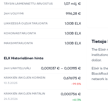
1,07 milj. €
TÄYSIN LAIMENNETTU ARVOSTUS
996,28 €
24H VOLYYMI
1.00B ELX
LIIKKEESSÄ OLEVA TARJONTA
1.00B ELX
KOKONAISTARJONTA
Tietoja
1.00B ELX
MAKSIMITARJONTA
The Elixir
institutio
ELX
Historiallinen hinta
dollar.
0,001037 €
–
0,001115 €
Elixir is 
24H VAIHTELUVÄLI
BlackRock,
KAIKKIEN AIKOJEN KORKEIN
0,676175 €
network is
10.3.2025
-99.8%
KAIKKIEN AIKOJEN MATALIN
0,000756 €
24.5.2026
+41.3%