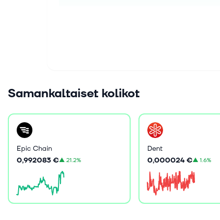
Samankaltaiset kolikot
Epic Chain
Dent
0,992083 €
0,000024 €
▲
21.2%
▲
1.6%