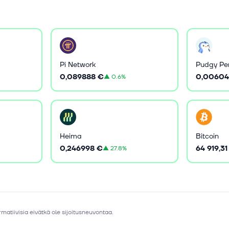
Pi Network
Pudgy Pe
0,089888 €
0,00604
▲
0.6%
Heima
Bitcoin
0,246998 €
64 919,31
▲
27.8%
matiivisia eivätkä ole sijoitusneuvontaa.