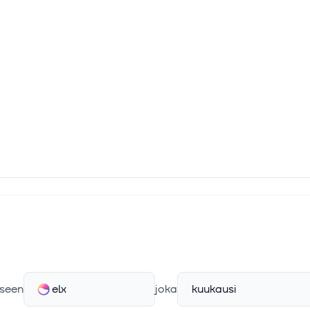
seen
elx
joka