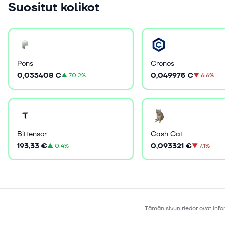
Suositut kolikot
Pons
Cronos
0,033408 €
0,049975 €
▲
70.2%
▼
6.6%
Bittensor
Cash Cat
193,33 €
0,093321 €
▲
0.4%
▼
7.1%
Tämän sivun tiedot ovat infor