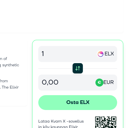
ELX
n of
g synthetic
 from
EUR
€
The Elixir
Osta ELX
Lataa Kvarn X -sovellus
ja käy kauppaa Elixir