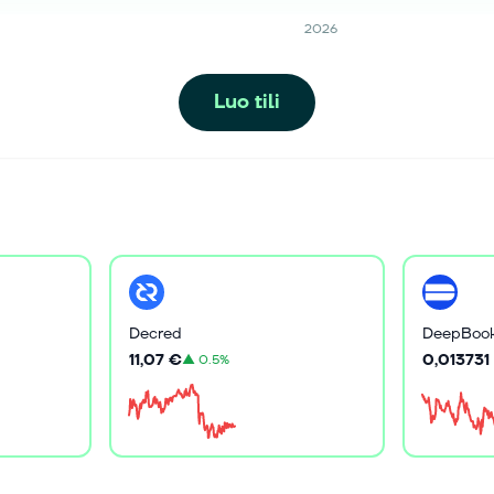
2026
Luo tili
Decred
DeepBoo
11,07 €
0,013731
▲
0.5%