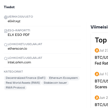
Tiedot
VERKKOSIVUSTO
elixir.xyz
Viimeis
ESG-RAPORTTI
ELX ESG PDF
LOHKOKETJUSELAAJAT
etherscan.io
LOHKOKETJUSELAAJAT
intel.arkm.com
KATEGORIAT
Decentralized Finance (DeFi)
Ethereum Ecosystem
Real World Assets (RWA)
Stablecoin Issuer
RWA Protocol