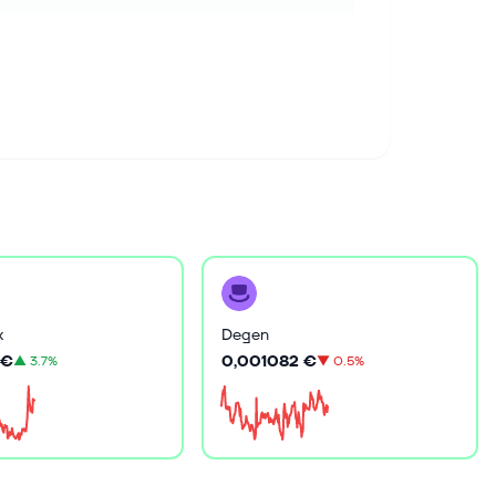
Degen
k
0,001082 €
 €
▼
0.5%
▲
3.7%