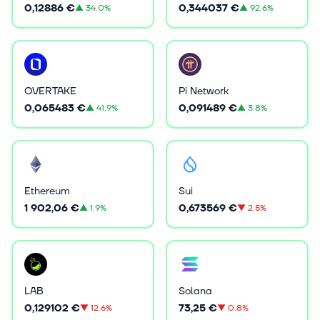
0,12886 €
0,344037 €
▲
34.0%
▲
92.6%
OVERTAKE
Pi Network
0,065483 €
0,091489 €
▲
41.9%
▲
3.8%
Ethereum
Sui
1 902,06 €
0,673569 €
▲
1.9%
▼
2.5%
LAB
Solana
0,129102 €
73,25 €
▼
12.6%
▼
0.8%