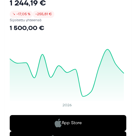
1 244,19 €
↘
−17,05 %
−255,81 €
Sijoitettu yhteensä
1 500,00 €
2026
App Store