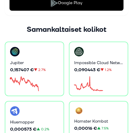
Google Play
Samankaltaiset kolikot
Jupiter
Impossible Cloud Network Token
0,157407 €
0,090443 €
▼
2.7%
▼
1.2%
Hamster Kombat
Hivemapper
0,00016 €
▲
7.5%
0,000573 €
▲
0.2%