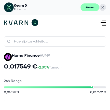
Kvarn X
Avaa
Rahoitus
Huma Finance
HUMA
0,017549 €
+2.80%
Tänään
24h Range
0,017011 €
0,017632 €