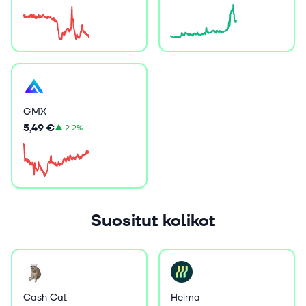
GMX
5,49 €
▲
2.2%
Suositut kolikot
Cash Cat
Heima