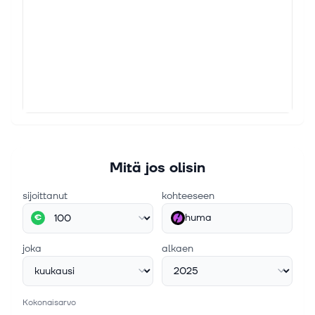
Mitä jos olisin
sijoittanut
kohteeseen
huma
€
joka
alkaen
Kokonaisarvo