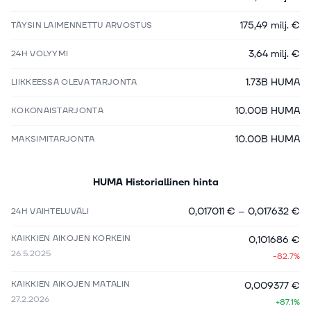
175,49 milj. €
TÄYSIN LAIMENNETTU ARVOSTUS
3,64 milj. €
24H VOLYYMI
1.73B HUMA
LIIKKEESSÄ OLEVA TARJONTA
10.00B HUMA
KOKONAISTARJONTA
10.00B HUMA
MAKSIMITARJONTA
HUMA
Historiallinen hinta
0,017011 €
–
0,017632 €
24H VAIHTELUVÄLI
KAIKKIEN AIKOJEN KORKEIN
0,101686 €
26.5.2025
-82.7%
KAIKKIEN AIKOJEN MATALIN
0,009377 €
27.2.2026
+87.1%