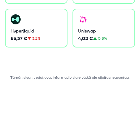
Hyperliquid
Uniswap
55,37 €
4,02 €
▼
3.2%
▲
0.8%
Tämän sivun tiedot ovat informatiivisia eivätkä ole sijoitusneuvontaa.