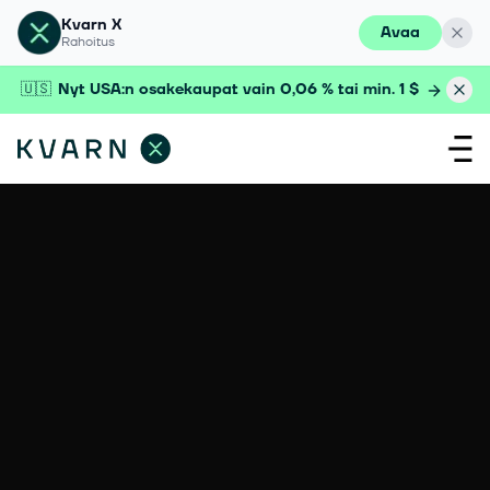
Kvarn X
Avaa
Rahoitus
🇺🇸
Nyt USA:n osakekaupat vain 0,06 % tai min. 1 $