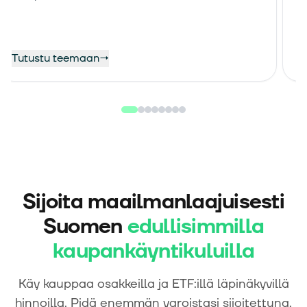
Tutustu teemaan
→
T
Sijoita maailmanlaajuisesti
Suomen
edullisimmilla
kaupankäyntikuluilla
Käy kauppaa osakkeilla ja ETF:illä läpinäkyvillä
hinnoilla. Pidä enemmän varoistasi sijoitettuna.