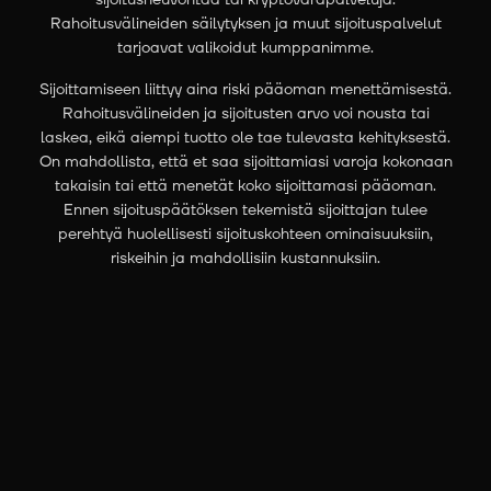
Rahoitusvälineiden säilytyksen ja muut sijoituspalvelut
tarjoavat valikoidut kumppanimme.
Sijoittamiseen liittyy aina riski pääoman menettämisestä.
Rahoitusvälineiden ja sijoitusten arvo voi nousta tai
laskea, eikä aiempi tuotto ole tae tulevasta kehityksestä.
On mahdollista, että et saa sijoittamiasi varoja kokonaan
takaisin tai että menetät koko sijoittamasi pääoman.
Ennen sijoituspäätöksen tekemistä sijoittajan tulee
perehtyä huolellisesti sijoituskohteen ominaisuuksiin,
riskeihin ja mahdollisiin kustannuksiin.