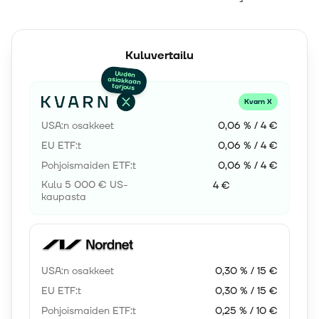
Kuluvertailu
Uuden
asiakkaan
tarjous
Kvarn X
USA:n osakkeet
0,06 % / 4 €
EU ETF:t
0,06 % / 4 €
Pohjoismaiden ETF:t
0,06 % / 4 €
Kulu 5 000 € US-
4 €
kaupasta
USA:n osakkeet
0,30 % / 15 €
EU ETF:t
0,30 % / 15 €
Pohjoismaiden ETF:t
0,25 % / 10 €