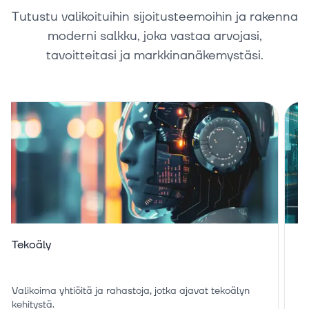
Tutustu valikoituihin sijoitusteemoihin ja rakenna
moderni salkku, joka vastaa arvojasi,
tavoitteitasi ja markkinanäkemystäsi.
Tekoäly
M
Valikoima yhtiöitä ja rahastoja, jotka ajavat tekoälyn
La
kehitystä.
ma