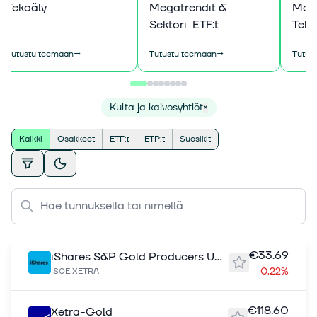
Tekoäly
Megatrendit &
Magn
Sektori-ETF:t
Tekn
Tutustu teemaan
→
Tutustu teemaan
→
Tutus
Kulta ja kaivosyhtiöt
×
Kaikki
Osakkeet
ETF:t
ETP:t
Suosikit
€33.69
iShares S&P Gold Producers UCITS
-0.22%
IS0E.XETRA
€118.60
Xetra-Gold