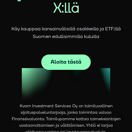
X:llä
Käy kauppaa kansainvälisillä osakkeilla ja ETF:illä
Suomen edullisimmilla kuluilla
Aloita tästä
Kvarn Investment Services Oy on toimiluvallinen
sijoituspalveluntarjoaja, jonka toimintaa valvoo
Finanssivalvonta. Toimilupamme kattaa toimeksiantojen
vastaanottamisen ja välittämisen. Yhtiö ei tarjoa
sijoitusneuvontaa tai kryptovarapalveluja.