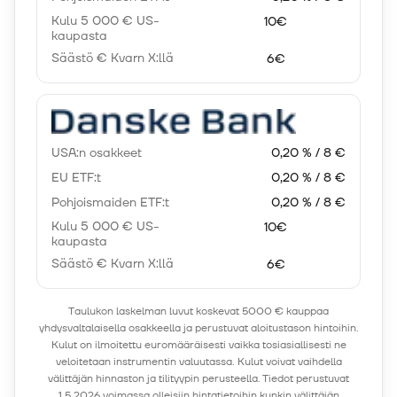
Kulu 5 000 € US-
10€
kaupasta
Säästö € Kvarn X:llä
6€
USA:n osakkeet
0,20 % / 8 €
EU ETF:t
0,20 % / 8 €
Pohjoismaiden ETF:t
0,20 % / 8 €
Kulu 5 000 € US-
10€
kaupasta
Säästö € Kvarn X:llä
6€
Taulukon laskelman luvut koskevat 5000 € kauppaa
yhdysvaltalaisella osakkeella ja perustuvat aloitustason hintoihin.
Kulut on ilmoitettu euromääräisesti vaikka tosiasiallisesti ne
veloitetaan instrumentin valuutassa. Kulut voivat vaihdella
välittäjän hinnaston ja tilityypin perusteella. Tiedot perustuvat
1.5.2026 voimassa olleisiin hintatietoihin kunkin välittäjän