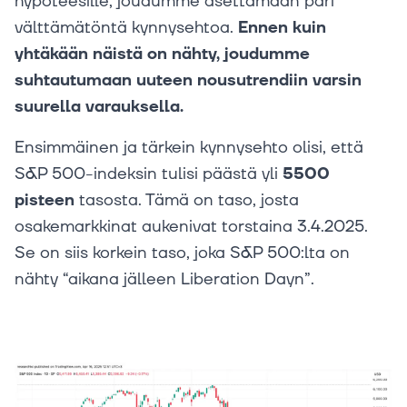
hypoteesille, joudumme asettamaan pari
välttämätöntä kynnysehtoa.
Ennen kuin
yhtäkään näistä on nähty, joudumme
suhtautumaan uuteen nousutrendiin varsin
suurella varauksella.
Ensimmäinen ja tärkein kynnysehto olisi, että
S&P 500-indeksin tulisi päästä yli
5500
pisteen
tasosta. Tämä on taso, josta
osakemarkkinat aukenivat torstaina 3.4.2025.
Se on siis korkein taso, joka S&P 500:lta on
nähty “aikana jälleen Liberation Dayn”.