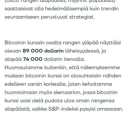
(ostot rangen alapäässä, myynnit yläpäässä)
saattaisivat olla hedelmällisempiä kuin trendin
seuraamiseen perustuvat strategiat.
Bitcoinin kurssin osalta rangen yläpää näyttäisi
olevan
89 000 dollarin
läheisyydessä, ja
alapää
74 000
dollarin tienoilla.
Huomautamme kuitenkin, että näkemyksemme
mukaan bitcoinin kurssi on olosuhteisiin nähden
edelleen varsin korkealle, joten kehoitamme
huomioimaan myös skenaarion, jossa bitcoinin
kurssi voisi vielä pudota ulos oman rangensa
alapäästä, vaikka S&P-indeksi pysyisi omassaan.