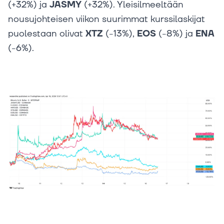
(+32%) ja
JASMY
(+32%). Yleisilmeeltään
nousujohteisen viikon suurimmat kurssilaskijat
puolestaan olivat
XTZ
(-13%),
EOS
(-8%) ja
ENA
(-6%).