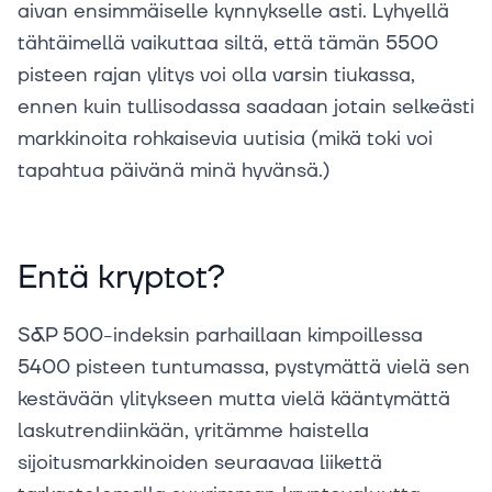
aivan ensimmäiselle kynnykselle asti. Lyhyellä
tähtäimellä vaikuttaa siltä, että tämän 5500
pisteen rajan ylitys voi olla varsin tiukassa,
ennen kuin tullisodassa saadaan jotain selkeästi
markkinoita rohkaisevia uutisia (mikä toki voi
tapahtua päivänä minä hyvänsä.)
Entä kryptot?
S&P 500-indeksin parhaillaan kimpoillessa
5400 pisteen tuntumassa, pystymättä vielä sen
kestävään ylitykseen mutta vielä kääntymättä
laskutrendiinkään, yritämme haistella
sijoitusmarkkinoiden seuraavaa liikettä