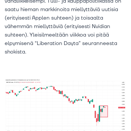
vähäliikkeisempi. Tulli- ja kauppapolitiikassa on
saatu hieman markkinoita miellyttäviä uutisia
(erityisesti Applen suhteen) ja toisaalta
vähemmän miellyttäviä (erityisesti Nvidian
suhteen). Yleisilmeeltään viikkoa voi pitää
elpymisenä “Liberation Dayta” seuranneesta
shokista.