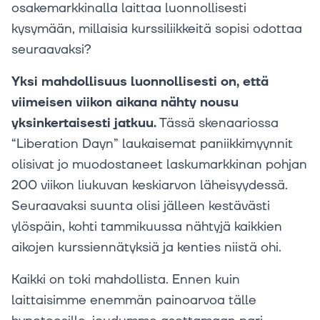
osakemarkkinalla laittaa luonnollisesti
kysymään, millaisia kurssiliikkeitä sopisi odottaa
seuraavaksi?
Yksi mahdollisuus luonnollisesti on, että
viimeisen viikon aikana nähty nousu
yksinkertaisesti jatkuu.
Tässä skenaariossa
“Liberation Dayn” laukaisemat paniikkimyynnit
olisivat jo muodostaneet laskumarkkinan pohjan
200 viikon liukuvan keskiarvon läheisyydessä.
Seuraavaksi suunta olisi jälleen kestävästi
ylöspäin, kohti tammikuussa nähtyjä kaikkien
aikojen kurssiennätyksiä ja kenties niistä ohi.
Kaikki on toki mahdollista. Ennen kuin
laittaisimme enemmän painoarvoa tälle