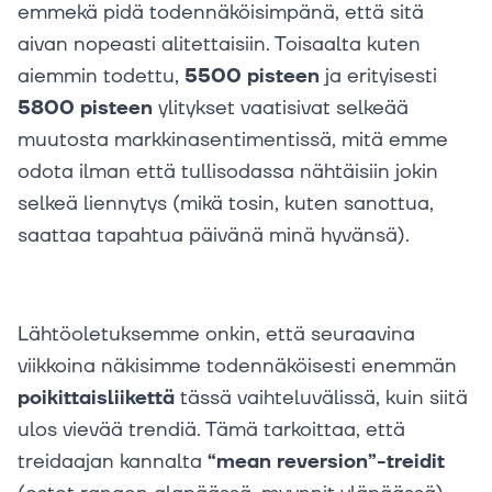
emmekä pidä todennäköisimpänä, että sitä
aivan nopeasti alitettaisiin. Toisaalta kuten
aiemmin todettu,
5500 pisteen
ja erityisesti
5800 pisteen
ylitykset vaatisivat selkeää
muutosta markkinasentimentissä, mitä emme
odota ilman että tullisodassa nähtäisiin jokin
selkeä liennytys (mikä tosin, kuten sanottua,
saattaa tapahtua päivänä minä hyvänsä).
Lähtöoletuksemme onkin, että seuraavina
viikkoina näkisimme todennäköisesti enemmän
poikittaisliikettä
tässä vaihteluvälissä, kuin siitä
ulos vievää trendiä. Tämä tarkoittaa, että
treidaajan kannalta
“mean reversion”-treidit