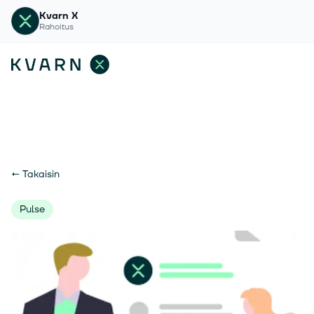
Kvarn X
Rahoitus
←
Takaisin
Pulse