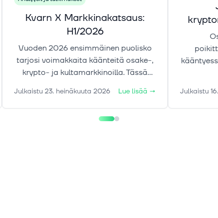
Kvarn X Markkinakatsaus:
krypt
H1/2026
Os
Vuoden 2026 ensimmäinen puolisko
poikit
tarjosi voimakkaita käänteitä osake-,
kääntyess
krypto- ja kultamarkkinoilla. Tässä
Samaan 
markkinakatsauksessa tarkastelemme
alkanut 
Julkaistu
23. heinäkuuta 2026
Lue lisää
→
Julkaistu
16
liikkeiden taustalla vaikuttaneita
tekijöitä sekä keskeisiä riskejä ja
ajureita, jotka voivat määrittää
markkinoiden suuntaa loppuvuonna.