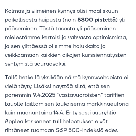
Kolmas ja viimeinen kynnys olisi maaliskuun
paikallisesta huipusta (noin
5800 pistettä
) yli
pääseminen. Tästä tasosta yli pääseminen
mielestämme kertoisi jo vahvasta optimismista,
ja sen ylittäessä olisimme halukkaita jo
veikkaamaan kaikkien aikojen kurssiennätysten
syntymistä seuraavaksi.
Tällä hetkellä yksikään näistä kynnysehdoista ei
vielä täyty. Lisäksi näyttää siltä, että sen
paremmin 9.4.2025 “vastavuoroisten” tariffien
tauolle laittamisen laukaisema markkinaeuforia
kuin maanantaina 14.4. Erityisesti suuryhtiö
Applea koskeneet tullihelpotukset eivät
riittäneet tuomaan S&P 500-indeksiä edes