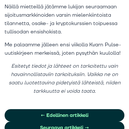
Näillä mietteillä jätämme lukijan seuraamaan
sijoitusmarkkinoiden varsin mielenkiintoista
tilannetta, osake- ja kryptokurssien toipuessa
tullisodan ensishokista.
Me palaamme jälleen ensi viikolla Kvarn Pulse-
uutiskirjeen merkeissä, joten pysythän kuulolla!
Esitetyt tiedot ja lähteet on tarkoitettu vain
havainnollistaviin tarkoituksiin. Vaikka ne on
saatu luotettavina pidetyistä lähteistä, niiden
tarkkuutta ei voida taata.
←
Edellinen artikkeli
Seuraava artikkeli
→