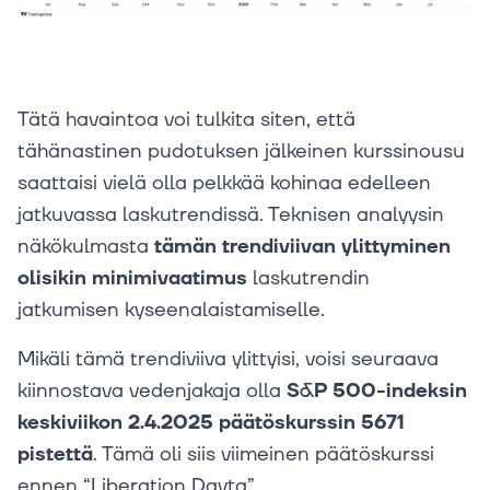
Tätä havaintoa voi tulkita siten, että
tähänastinen pudotuksen jälkeinen kurssinousu
saattaisi vielä olla pelkkää kohinaa edelleen
jatkuvassa laskutrendissä. Teknisen analyysin
näkökulmasta
tämän trendiviivan ylittyminen
olisikin minimivaatimus
laskutrendin
jatkumisen kyseenalaistamiselle.
Mikäli tämä trendiviiva ylittyisi, voisi seuraava
kiinnostava vedenjakaja olla
S&P 500-indeksin
keskiviikon 2.4.2025 päätöskurssin 5671
pistettä
. Tämä oli siis viimeinen päätöskurssi
ennen “Liberation Dayta”.