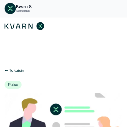
Kvarn X
Rahoitus
←
Takaisin
Pulse