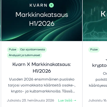
Pulse
Opi sijoittamisesta
Pulse
Analyysit ja tutkimukset
Kvarn X Markkinakatsaus:
krypt
H1/2026
Os
Vuoden 2026 ensimmäinen puolisko
poikit
tarjosi voimakkaita käänteitä osake-,
kääntyess
krypto- ja kultamarkkinoilla. Tässä
Samaan 
markkinakatsauksessa tarkastelemme
alkanut 
Julkaistu
23. heinäkuuta 2026
Lue lisää
→
Julkaistu
16
liikkeiden taustalla vaikuttaneita