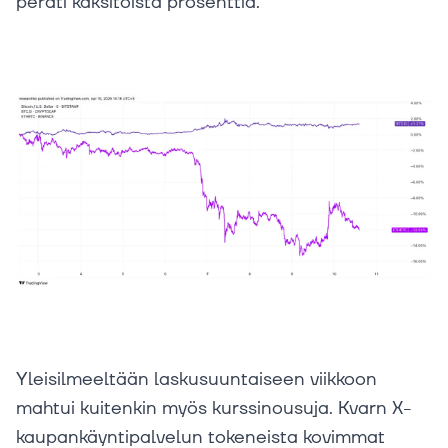
peräti kaksitoista prosenttia.
Yleisilmeeltään laskusuuntaiseen viikkoon
mahtui kuitenkin myös kurssinousuja. Kvarn X-
kaupankäyntipalvelun tokeneista kovimmat