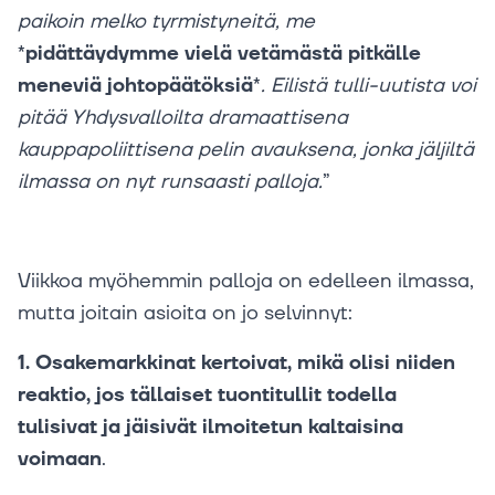
paikoin melko tyrmistyneitä, me
*
pidättäydymme vielä vetämästä pitkälle
meneviä johtopäätöksiä
*
. Eilistä tulli-uutista voi
pitää Yhdysvalloilta dramaattisena
kauppapoliittisena pelin avauksena, jonka jäljiltä
ilmassa on nyt runsaasti palloja.
”
Viikkoa myöhemmin palloja on edelleen ilmassa,
mutta joitain asioita on jo selvinnyt:
1. Osakemarkkinat kertoivat, mikä olisi niiden
reaktio, jos tällaiset tuontitullit todella
tulisivat ja jäisivät ilmoitetun kaltaisina
voimaan
.