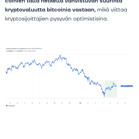
coinien tällä hetkellä vahvistuvan suurinta
kryptovaluutta bitcoinia vastaan,
mikä viittaa
kryptosijoittajien pysyvän optimistisina.