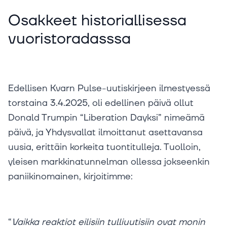
Osakkeet historiallisessa
vuoristoradasssa
Edellisen Kvarn Pulse-uutiskirjeen ilmestyessä
torstaina 3.4.2025, oli edellinen päivä ollut
Donald Trumpin “Liberation Dayksi” nimeämä
päivä, ja Yhdysvallat ilmoittanut asettavansa
uusia, erittäin korkeita tuontitulleja. Tuolloin,
yleisen markkinatunnelman ollessa jokseenkin
paniikinomainen, kirjoitimme:
“
Vaikka reaktiot eilisiin tulliuutisiin ovat monin