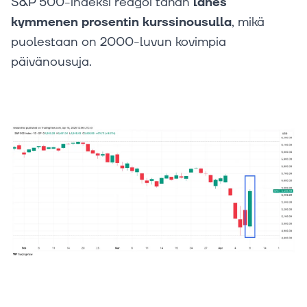
S&P 500-indeksi reagoi tähän
lähes
kymmenen prosentin kurssinousulla
, mikä
puolestaan on 2000-luvun kovimpia
päivänousuja.