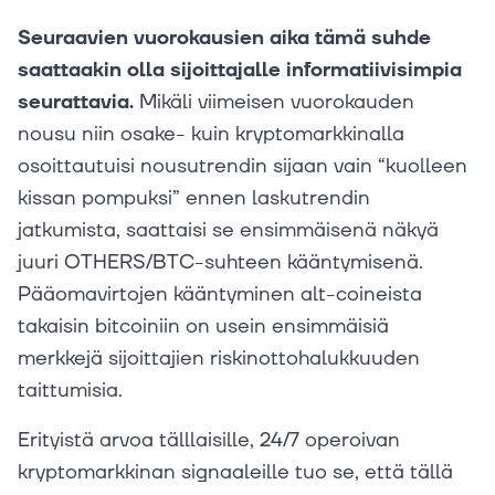
Seuraavien vuorokausien aika tämä suhde
saattaakin olla sijoittajalle informatiivisimpia
seurattavia.
Mikäli viimeisen vuorokauden
nousu niin osake- kuin kryptomarkkinalla
osoittautuisi nousutrendin sijaan vain “kuolleen
kissan pompuksi” ennen laskutrendin
jatkumista, saattaisi se ensimmäisenä näkyä
juuri OTHERS/BTC-suhteen kääntymisenä.
Pääomavirtojen kääntyminen alt-coineista
takaisin bitcoiniin on usein ensimmäisiä
merkkejä sijoittajien riskinottohalukkuuden
taittumisia.
Erityistä arvoa tälllaisille, 24/7 operoivan
kryptomarkkinan signaaleille tuo se, että tällä