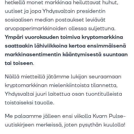
hetkellä monet markkinaa heiluttavat huhut,
uutiset ja jopa Yhdysvaltain presidentin
sosiaalisen median postaukset leviävät
arvopaperimarkkinoiden ollessa suljettuna.
Ympäri vuorokauden toimiva kryptomarkkina
saattaakin lähiviikkoina kertoa ensimmäisenä
markkinasentimentin kääntymisestä suuntaan
tai toiseen
.
Näillä mietteillä jätämme lukijan seuraamaan
kryptomarkkinan mielenkiintoista tilannetta,
Yhdysvaltai juuri laitettua osan tuontitulleista
toistaiseksi tauolle.
Me palaamme jälleen ensi viikolla Kvarn Pulse-
uutiskirjeen merkeissä, joten pysythän kuulolla!