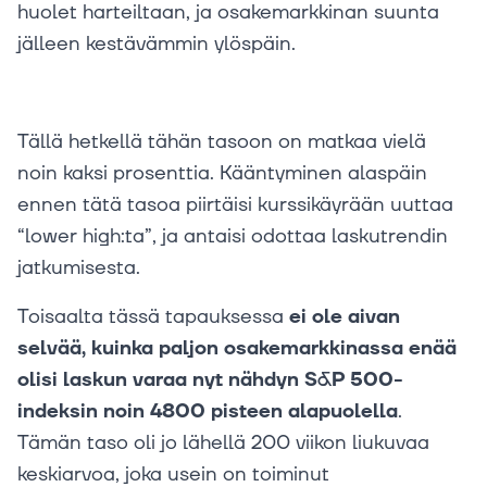
huolet harteiltaan, ja osakemarkkinan suunta
jälleen kestävämmin ylöspäin.
Tällä hetkellä tähän tasoon on matkaa vielä
noin kaksi prosenttia. Kääntyminen alaspäin
ennen tätä tasoa piirtäisi kurssikäyrään uuttaa
“lower high:ta”, ja antaisi odottaa laskutrendin
jatkumisesta.
Toisaalta tässä tapauksessa
ei ole aivan
selvää, kuinka paljon osakemarkkinassa enää
olisi laskun varaa nyt nähdyn S&P 500-
indeksin noin 4800 pisteen alapuolella
.
Tämän taso oli jo lähellä 200 viikon liukuvaa
keskiarvoa, joka usein on toiminut