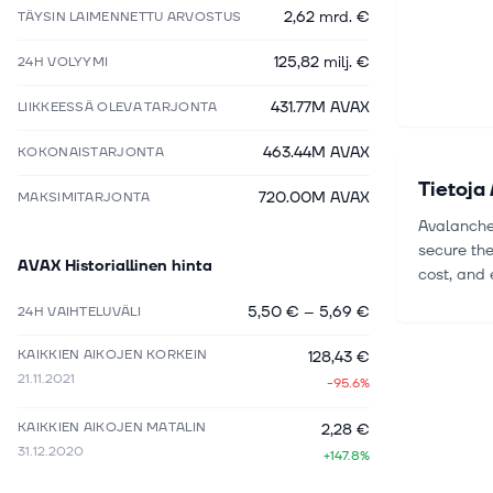
2,62 mrd. €
TÄYSIN LAIMENNETTU ARVOSTUS
125,82 milj. €
24H VOLYYMI
431.77M AVAX
LIIKKEESSÄ OLEVA TARJONTA
463.44M AVAX
KOKONAISTARJONTA
Tietoja
720.00M AVAX
MAKSIMITARJONTA
Avalanche
secure the
AVAX
Historiallinen hinta
cost, and 
5,50 €
–
5,69 €
24H VAIHTELUVÄLI
KAIKKIEN AIKOJEN KORKEIN
128,43 €
21.11.2021
-95.6%
KAIKKIEN AIKOJEN MATALIN
2,28 €
31.12.2020
+147.8%