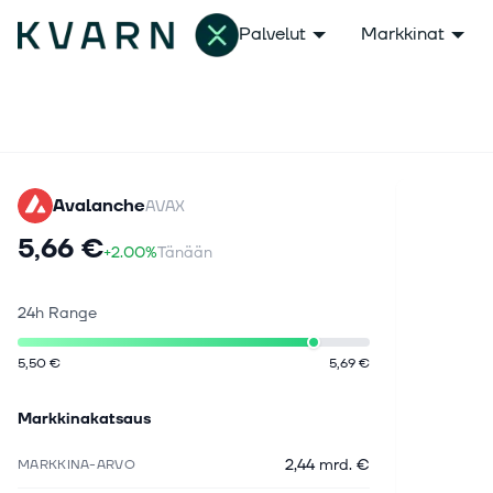
Palvelut
Markkinat
Avalanche
AVAX
5,66 €
+2.00%
Tänään
24h Range
5,50 €
5,69 €
Markkinakatsaus
2,44 mrd. €
MARKKINA-ARVO