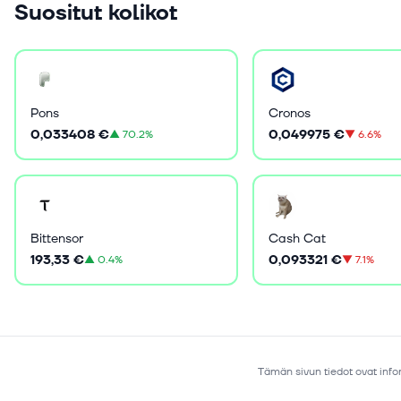
Suositut kolikot
Pons
Cronos
0,033408 €
0,049975 €
▲
70.2%
▼
6.6%
Bittensor
Cash Cat
193,33 €
0,093321 €
▲
0.4%
▼
7.1%
Tämän sivun tiedot ovat infor