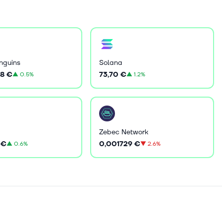
nguins
Solana
8 €
73,70 €
▲
0.5%
▲
1.2%
Zebec Network
 €
0,001729 €
▲
0.6%
▼
2.6%