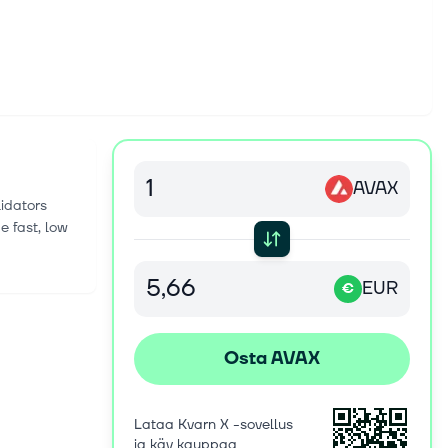
AVAX
idators
e fast, low
EUR
€
Osta AVAX
Lataa Kvarn X -sovellus
ja käy kauppaa