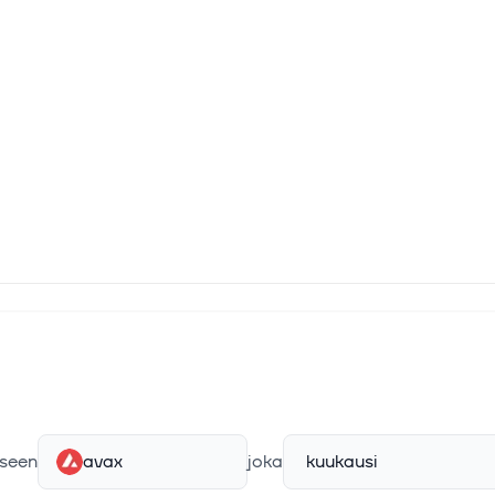
seen
avax
joka