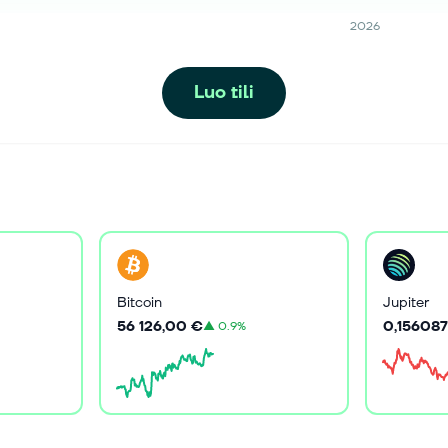
2026
Luo tili
Bitcoin
Jupiter
56 126,00 €
0,156087
▲
0.9%