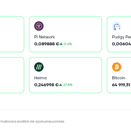
Pi Network
Pudgy Pe
0,089888 €
0,00604
▲
0.6%
Heima
Bitcoin
0,246998 €
64 919,31
▲
27.8%
matiivisia eivätkä ole sijoitusneuvontaa.