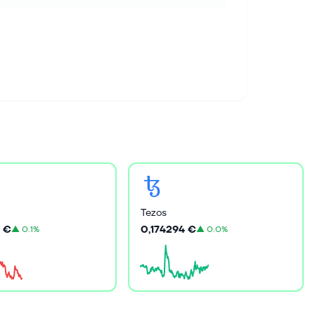
Tezos
 €
0,174294 €
▲
0.1%
▲
0.0%