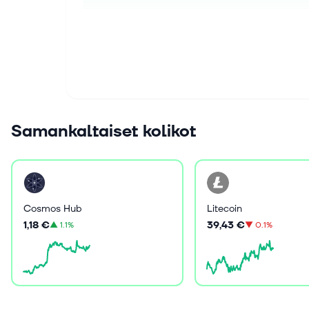
Samankaltaiset kolikot
Cosmos Hub
Litecoin
1,18 €
39,43 €
▲
1.1%
▼
0.1%