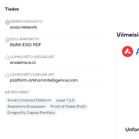
Tiedot
VERKKOSIVUSTO
avax.network
Viimeis
ESG-RAPORTTI
AVAX ESG PDF
LOHKOKETJUSELAAJAT
snowtrace.io
LOHKOKETJUSELAAJAT
platform.arkhamintelligence.com
KATEGORIAT
Smart Contract Platform
Layer 1 (L1)
Avalanche Ecosystem
Proof of Stake (PoS)
DragonFly Capital Portfolio