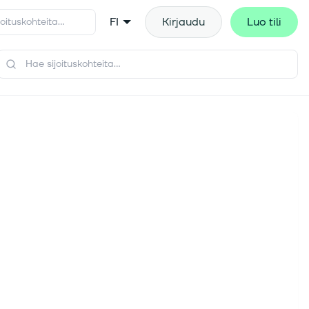
FI
Kirjaudu
Luo tili