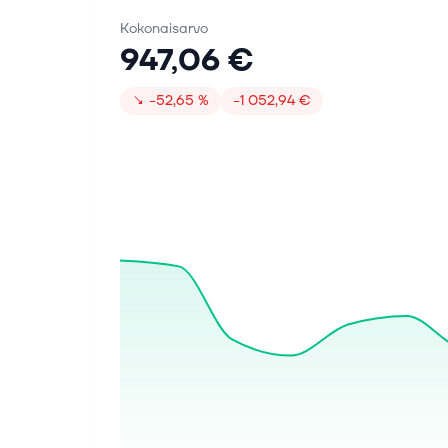
Kokonaisarvo
947,06 €
↘
−52,65 %
−1 052,94 €