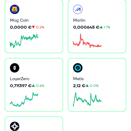
Mog Coin
Marlin
0,0000 €
0,000645 €
▼
0.2%
▲
1.7%
LayerZero
Metis
0,711397 €
2,12 €
▲
0.6%
▲
0.0%