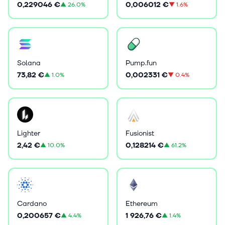
0,229046 €
0,006012 €
▲
26.0%
▼
1.6%
Solana
Pump.fun
73,82 €
0,002331 €
▲
1.0%
▼
0.4%
Lighter
Fusionist
2,42 €
0,128214 €
▲
10.0%
▲
61.2%
Cardano
Ethereum
0,200657 €
1 926,76 €
▲
4.4%
▲
1.4%