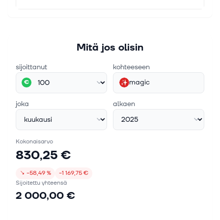
Mitä jos olisin
sijoittanut
kohteeseen
magic
€
joka
alkaen
Kokonaisarvo
830,25 €
↘
−58,49 %
−1 169,75 €
Sijoitettu yhteensä
2 000,00 €