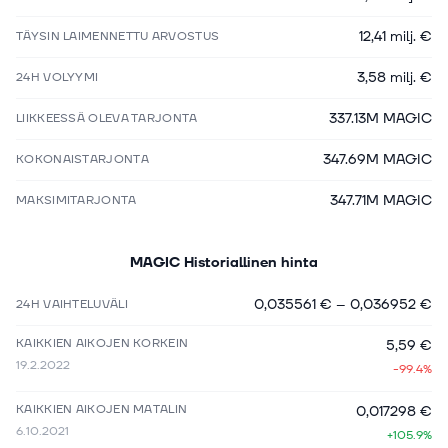
12,41 milj. €
TÄYSIN LAIMENNETTU ARVOSTUS
3,58 milj. €
24H VOLYYMI
337.13M MAGIC
LIIKKEESSÄ OLEVA TARJONTA
347.69M MAGIC
KOKONAISTARJONTA
347.71M MAGIC
MAKSIMITARJONTA
MAGIC
Historiallinen hinta
0,035561 €
–
0,036952 €
24H VAIHTELUVÄLI
KAIKKIEN AIKOJEN KORKEIN
5,59 €
19.2.2022
-99.4%
KAIKKIEN AIKOJEN MATALIN
0,017298 €
6.10.2021
+105.9%