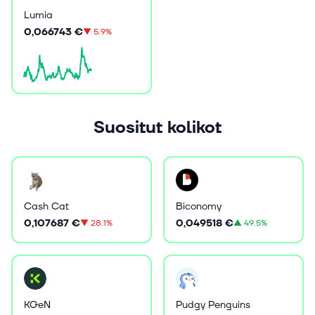
Lumia
0,066743 €
▼
5.9%
Suositut kolikot
Cash Cat
Biconomy
0,107687 €
0,049518 €
▼
28.1%
▲
49.5%
KGeN
Pudgy Penguins