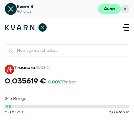
Kvarn X
Avaa
Rahoitus
Treasure
MAGIC
0,035619 €
+0.00%
Tänään
24h Range
0,035561 €
0,036952 €