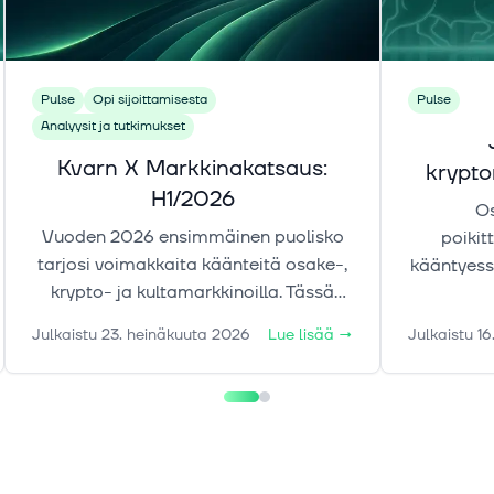
Pulse
Opi sijoittamisesta
Pulse
Analyysit ja tutkimukset
Kvarn X Markkinakatsaus:
krypt
H1/2026
Os
Vuoden 2026 ensimmäinen puolisko
poikit
tarjosi voimakkaita käänteitä osake-,
kääntyess
krypto- ja kultamarkkinoilla. Tässä
Samaan 
markkinakatsauksessa tarkastelemme
alkanut 
Julkaistu
23. heinäkuuta 2026
Lue lisää
→
Julkaistu
16
liikkeiden taustalla vaikuttaneita
tekijöitä sekä keskeisiä riskejä ja
ajureita, jotka voivat määrittää
markkinoiden suuntaa loppuvuonna.