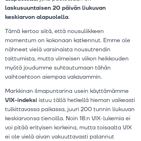
laskusuuntaisen 20 päivän liukuvan
keskiarvon alapuolella
.
Tämä kertoo siitä, että nousuliikkeen
momentum on kokonaan katkennut. Emme ole
nähneet vielä varsinaista nousutrendin
taittumista, mutta viimeisen viikon heikkouden
myötä joudumme suhtautumaan tähän
vaihtoehtoon aiempaa vakavammin.
Markkinan ilmapuntarina usein käyttämämme
VIX-indeksi
istuu tällä hetkellä hieman vaikeasti
tulkittavassa paikassa, juuri 200 tunnin liukuvan
keskiarvonsa tienoilla. Noin 18:n VIX-lukemia ei
voi pitää erityisen korkeina, mutta toisaalta VIX
ei ole vielä aivan vakuuttavasti palannut