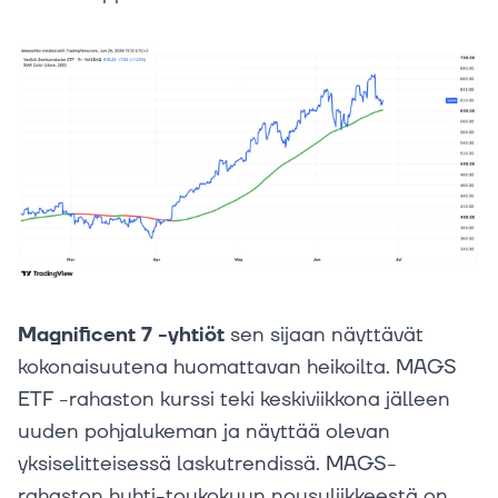
Magnificent 7 -yhtiöt
sen sijaan näyttävät
kokonaisuutena huomattavan heikoilta. MAGS
ETF -rahaston kurssi teki keskiviikkona jälleen
uuden pohjalukeman ja näyttää olevan
yksiselitteisessä laskutrendissä. MAGS-
rahaston huhti-toukokuun nousuliikkeestä on