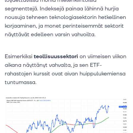
löydettävissä monia mielenkiintoisia
segmenttejä. Indeksejä painaa lähinnä hurjia
nousuja tehneen teknologiasektorin hetkellinen
korjaaminen, ja monet perinteisemmät sektorit
näyttävät edelleen varsin vahvoilta.
Esimerkiksi
teollisuussektori
on viimeisen viikon
aikana näyttänyt vahvalta, ja sen ETF-
rahastojen kurssit ovat aivan huippulukemiensa
tuntumassa.