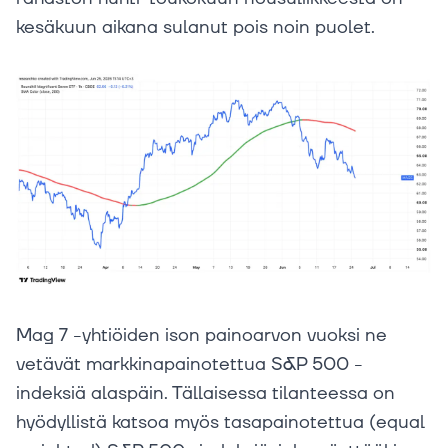
kesäkuun aikana sulanut pois noin puolet.
Mag 7 -yhtiöiden ison painoarvon vuoksi ne
vetävät markkinapainotettua S&P 500 -
indeksiä alaspäin. Tällaisessa tilanteessa on
hyödyllistä katsoa myös tasapainotettua (equal