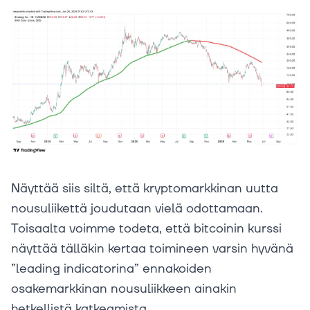
Näyttää siis siltä, että kryptomarkkinan uutta
nousuliikettä joudutaan vielä odottamaan.
Toisaalta voimme todeta, että bitcoinin kurssi
näyttää tälläkin kertaa toimineen varsin hyvänä
”leading indicatorina” ennakoiden
osakemarkkinan nousuliikkeen ainakin
hetkellistä katkeamista.