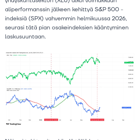
yhdyskuntasektori (XLU) alkoi voimakkaan
aliperformanssin jälkeen kehittyä S&P 500 -
indeksiä (SPX) vahvemmin helmikuussa 2026,
seurasi tätä pian osakeindeksien kääntyminen
laskusuuntaan.