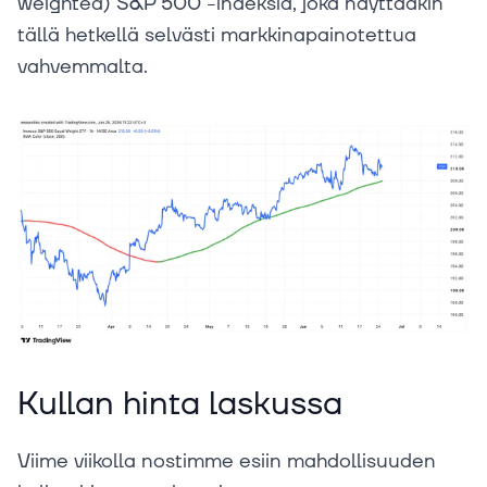
weighted) S&P 500 -indeksiä, joka näyttääkin
tällä hetkellä selvästi markkinapainotettua
vahvemmalta.
Kullan hinta laskussa
Viime viikolla nostimme esiin mahdollisuuden