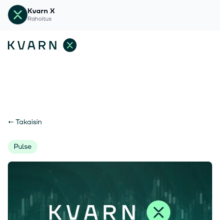
Kvarn X
Rahoitus
←
Takaisin
Pulse