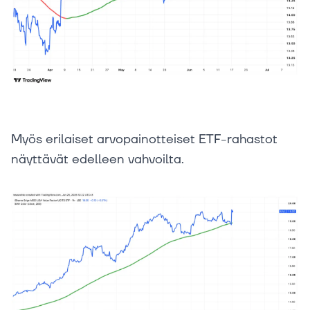
Myös erilaiset arvopainotteiset ETF-rahastot
näyttävät edelleen vahvoilta.