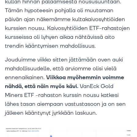
kullan hinnan palaamisesta noususuuntaan.
Tämän hypoteesin pohjalla oli muutaman
päivän ajan näkemämme kultakaivosyhtiöiden
kurssien nousu. Kaivosyhtiöiden ETF-rahastojen
kursseissa oli lyhyen aikaa nähtävissä aito
trendin kääntymisen mahdollisuus.
Jouduimme viikko sitten jättämään oven auki
mahdollisuudelle, että arviomme olisi vielä
ennenaikainen.
Viikkoa myöhemmin voimme
nähdä, että näin myös kävi.
VanEck Gold
Miners ETF -rahaston kurssin nousu katkesi
lähes tasan aiempaan vastustasoon ja on sen
jälkeen kääntynyt jyrkkään laskuun.