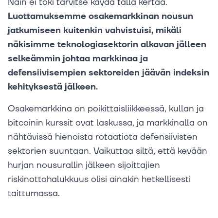
Näin ei toki tarvitse käydä tällä kertaa.
Luottamuksemme osakemarkkinan nousun
jatkumiseen kuitenkin vahvistuisi, mikäli
näkisimme teknologiasektorin alkavan jälleen
selkeämmin johtaa markkinaa ja
defensiivisempien sektoreiden jäävän indeksin
kehityksestä jälkeen.
Osakemarkkina on poikittaisliikkeessä, kullan ja
bitcoinin kurssit ovat laskussa, ja markkinalla on
nähtävissä hienoista rotaatiota defensiivisten
sektorien suuntaan. Vaikuttaa siltä, että kevään
hurjan nousurallin jälkeen sijoittajien
riskinottohalukkuus olisi ainakin hetkellisesti
taittumassa.