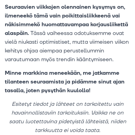
Seuraavien viikkojen olennainen kysymys on,
ilmeneekö tämä vain poikittaisliikkeenä vai
näkisimmekö huomattavampaa korjausliikettä
alaspäin.
Tässä vaiheessa odotuksemme ovat
vielä niukasti optimistiset, mutta viimeisen viikon
kehitys ohjaa aiempaa perustellummin
varautumaan myös trendin kääntymiseen.
Minne markkina meneekään, me jatkamme
tilanteen seuraamista ja pidämme sinut ajan
tasalla, joten pysythän kuulolla!
Esitetyt tiedot ja lähteet on tarkoitettu vain
havainnollistaviin tarkoituksiin. Vaikka ne on
saatu luotettavina pidetyistä lähteistä, niiden
tarkkuutta ei voida taata.