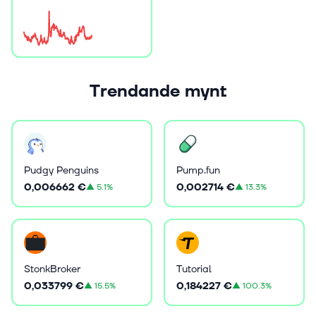
Trendande mynt
Pudgy Penguins
Pump.fun
0,006662 €
0,002714 €
▲
5.1%
▲
13.3%
StonkBroker
Tutorial
0,033799 €
0,184227 €
▲
15.5%
▲
100.3%