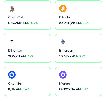
Cash Cat
Bitcoin
0,142612 €
65 301,25 €
▲
20.2%
▲
0.6%
Bittensor
Ethereum
206,70 €
1 931,27 €
▲
3.7%
▲
0.7%
Chainlink
Monad
8,36 €
0,021204 €
▲
0.4%
▲
1.3%