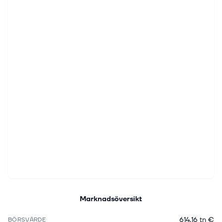
Marknadsöversikt
614,16 tn €
BÖRSVÄRDE