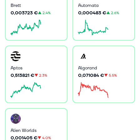
Brett
Automata
0,003723 €
0,000483 €
▲
2.4%
▲
2.6%
Aptos
Algorand
0,513821 €
0,071084 €
▼
2.3%
▼
5.5%
Alien Worlds
0,001405 €
▼
4.0%