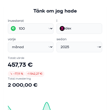
Tänk om jag hade
investerat
i
idex
€
varje
sedan
Totalt värde
457,73 €
↘
−77,11 %
−1 542,27 €
Total investering
2 000,00 €