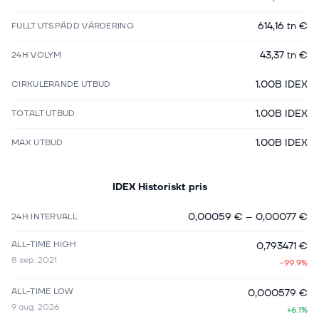
614,16 tn €
FULLT UTSPÄDD VÄRDERING
43,37 tn €
24H VOLYM
1.00B IDEX
CIRKULERANDE UTBUD
1.00B IDEX
TOTALT UTBUD
1.00B IDEX
MAX UTBUD
IDEX
Historiskt pris
0,00059 €
–
0,00077 €
24H INTERVALL
ALL-TIME HIGH
0,793471 €
8 sep. 2021
-99.9%
ALL-TIME LOW
0,000579 €
9 aug. 2026
+6.1%