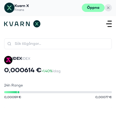
Kvarn X
Öppna
Finans
IDEX
IDEX
0,000614 €
+1.40%
Idag
24h Range
0,00059 €
0,00077 €