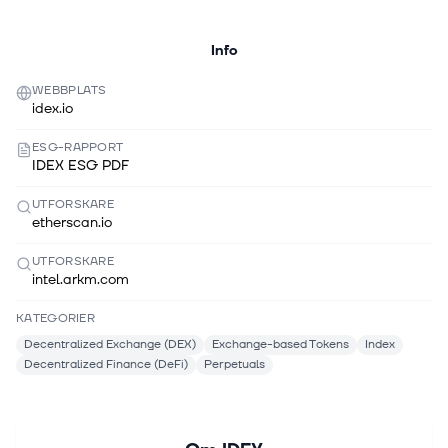
Info
WEBBPLATS
idex.io
ESG-RAPPORT
IDEX ESG PDF
UTFORSKARE
etherscan.io
UTFORSKARE
intel.arkm.com
KATEGORIER
Decentralized Exchange (DEX)
Exchange-based Tokens
Index
Decentralized Finance (DeFi)
Perpetuals