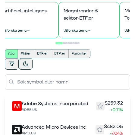
Artificiell intelligens
Megatrender &
Magn
sektor‑ETF:er
Tech
Utforska tema
→
Utforska tema
→
Utfor
Alla
Aktier
ETF:er
ETP:er
Favoriter
$259.32
Adobe Systems Incorporated
+0.71%
ADBE.US
$482.05
Advanced Micro Devices Inc
-7.04%
AMD.US