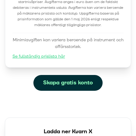
startnivåpriser. Avgifterna anges i euro även om de faktiskt
debiteras i instrumentets valuta. Avgifterna kan variera beroende
på mäklarens prislista och kontotyp. Uppgifterna baseras på
prisinformation som gällde den 1 maj 2026 enligt respektive
mäklares offentligt tillgängliga prislistor.
Minimiavgiften kan variera beroende på instrument och
affärsstorlek.
Se fullständig prislista här
Skapa gratis konto
Ladda ner Kvarn X