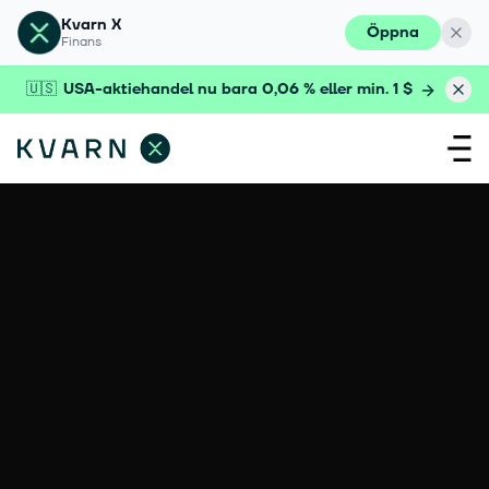
Kvarn X
Öppna
Finans
🇺🇸
USA-aktiehandel nu bara 0,06 % eller min. 1 $