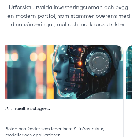
Utforska utvalda investeringsteman och bygg
en modern portfölj som stämmer överens med
dina värderingar, mål och marknadsutsikter.
Artificiell intelligens
M
Bolag och fonder som leder inom AI‑infrastruktur,
Br
modeller och applikationer.
se