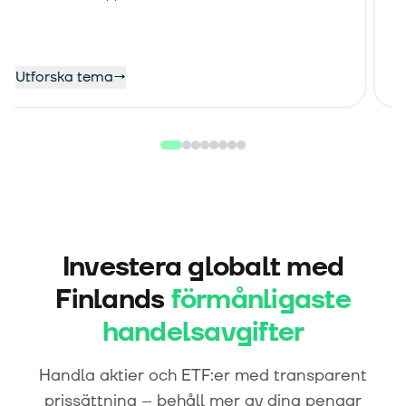
Utforska tema
→
U
Investera globalt med
Finlands
förmånligaste
handelsavgifter
Handla aktier och ETF:er med transparent
prissättning – behåll mer av dina pengar