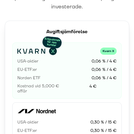
investerade.
Avgiftsjämförelse
Erbjudande
för nya
kunder
Kvarn X
USA‑aktier
0,06 % / 4 €
EU‑ETF:er
0,06 % / 4 €
Norden ETF
0,06 % / 4 €
Kostnad vid 5,000 €
4 €
affär
USA‑aktier
0,30 % / 15 €
EU‑ETF:er
0,30 % / 15 €