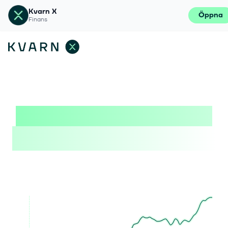
Kvarn X
Öppna
Finans
Månadssparande med
Nordens lägsta avgifter
Välj bland 400+ kryptovalutor med transparent
prissättning, från 0,1%