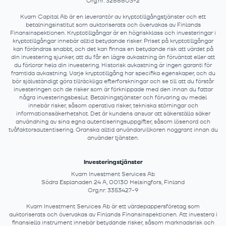
Org.nr: 3288803-2
Kvarn Capital Ab är en leverantör av kryptotillgångstjänster och ett
betalningsinstitut som auktoriserats och övervakas av Finlands
Finansinspektionen. Kryptotillgångar är en högriskklass och investeringar i
kryptotillgångar innebär alltid betydande risker. Priset på kryptotillgångar
kan förändras snabbt, och det kan finnas en betydande risk att värdet på
din investering sjunker, att du får en lägre avkastning än förväntat eller att
du förlorar hela din investering. Historisk avkastning är ingen garanti för
framtida avkastning. Varje kryptotillgång har specifika egenskaper, och du
bör självständigt göra tillräckliga efterforskningar och se till att du förstår
investeringen och de risker som är förknippade med den innan du fattar
några investeringsbeslut. Betalningstjänster och förvaring av medel
innebär risker, såsom operativa risker, tekniska störningar och
informationssäkerhetshot. Det är kundens ansvar att säkerställa säker
användning av sina egna autentiseringsuppgifter, såsom lösenord och
tvåfaktorsautentisering. Granska alltid användarvillkoren noggrant innan du
använder tjänsten.
Investeringstjänster
Kvarn Investment Services Ab
Södra Esplanaden 24 A, 00130 Helsingfors, Finland
Org.nr: 3353427-9
Kvarn Investment Services Ab är ett värdepappersföretag som
auktoriserats och övervakas av Finlands Finansinspektionen. Att investera i
finansiella instrument innebär betydande risker, såsom marknadsrisk och