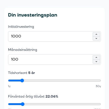
Din investeringsplan
Initialinvestering
Månadsinsättning
Tidshorisont
5
år
1y
30y
Förväntad årlig tillväxt
22.06
%