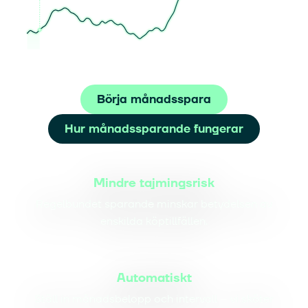
Börja månadsspara
Hur månadssparande fungerar
Mindre tajmingsrisk
Regelbundet sparande minskar betydelsen av
enskilda köptillfällen.
Automatiskt
Ställ in månadsbelopp och intervall – vi sköter