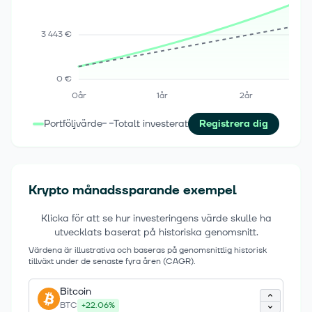
3 443 €
0 €
0
år
1
år
2
år
Portföljvärde
Totalt investerat
Registrera dig
Krypto månadssparande exempel
Klicka för att se hur investeringens värde skulle ha
utvecklats baserat på historiska genomsnitt.
Värdena är illustrativa och baseras på genomsnittlig historisk
tillväxt under de senaste fyra åren (CAGR).
Bitcoin
BTC
+
22.06
%