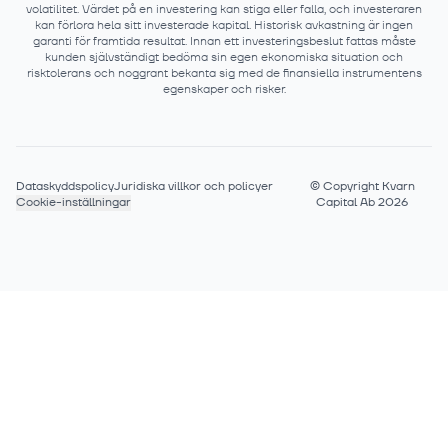
volatilitet. Värdet på en investering kan stiga eller falla, och investeraren
kan förlora hela sitt investerade kapital. Historisk avkastning är ingen
garanti för framtida resultat. Innan ett investeringsbeslut fattas måste
kunden självständigt bedöma sin egen ekonomiska situation och
risktolerans och noggrant bekanta sig med de finansiella instrumentens
egenskaper och risker.
Dataskyddspolicy
Juridiska villkor och policyer
©
Copyright Kvarn
Cookie-inställningar
Capital Ab 2026