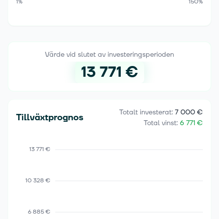
1%
150%
Värde vid slutet av investeringsperioden
13 771 €
Totalt investerat
:
7 000 €
Tillväxtprognos
Total vinst
:
6 771 €
13 771 €
10 328 €
6 885 €