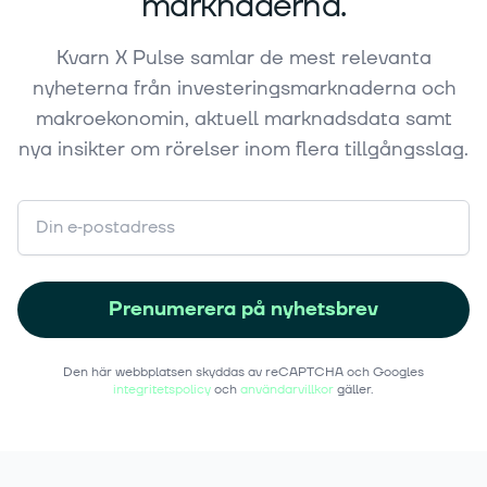
marknaderna.
Kvarn X Pulse samlar de mest relevanta
nyheterna från investeringsmarknaderna och
makroekonomin, aktuell marknadsdata samt
nya insikter om rörelser inom flera tillgångsslag.
Prenumerera på nyhetsbrev
Den här webbplatsen skyddas av reCAPTCHA och Googles
integritetspolicy
och
användarvillkor
gäller.