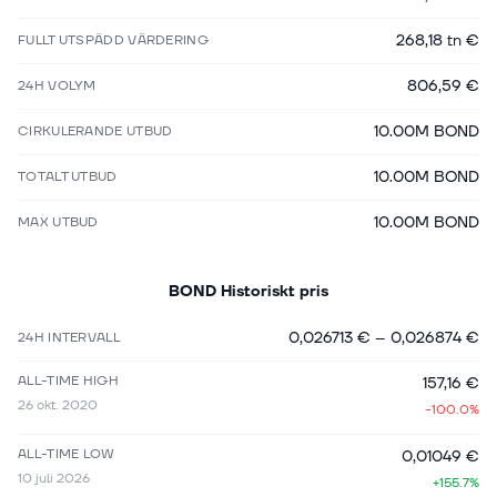
268,18 tn €
FULLT UTSPÄDD VÄRDERING
806,59 €
24H VOLYM
10.00M BOND
CIRKULERANDE UTBUD
10.00M BOND
TOTALT UTBUD
10.00M BOND
MAX UTBUD
BOND
Historiskt pris
0,026713 €
–
0,026874 €
24H INTERVALL
ALL-TIME HIGH
157,16 €
26 okt. 2020
-100.0%
ALL-TIME LOW
0,01049 €
10 juli 2026
+155.7%