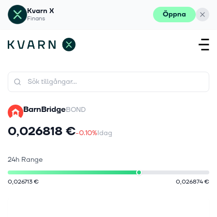
Kvarn X
Öppna
Finans
BarnBridge
BOND
0,026818 €
-0.10%
Idag
24h Range
0,026713 €
0,026874 €