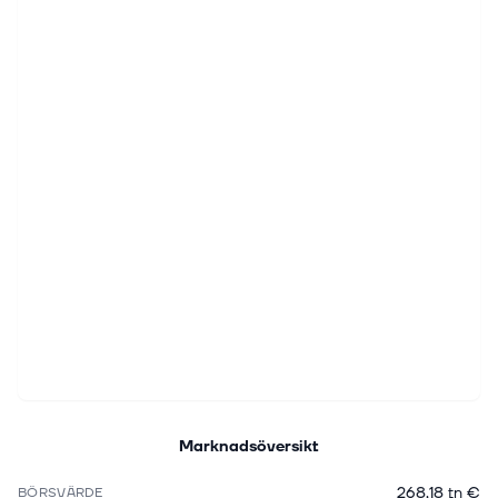
Marknadsöversikt
268,18 tn €
BÖRSVÄRDE