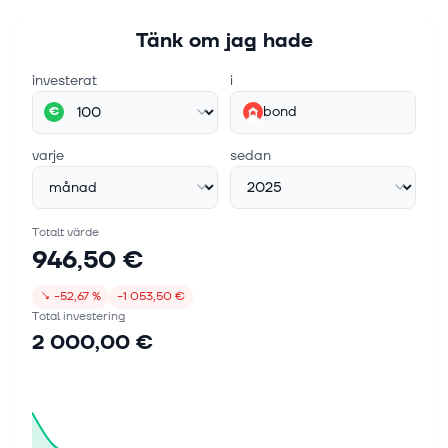
Tänk om jag hade
investerat
i
bond
€
varje
sedan
Totalt värde
946,50 €
↘
−52,67 %
−1 053,50 €
Total investering
2 000,00 €