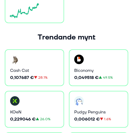
Trendande mynt
Cash Cat
Biconomy
0,107687 €
0,049518 €
▼
28.1%
▲
49.5%
KGeN
Pudgy Penguins
0,229046 €
0,006012 €
▲
26.0%
▼
1.6%