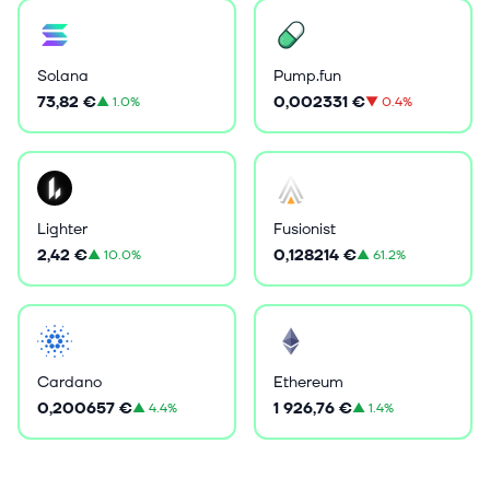
Solana
Pump.fun
73,82 €
0,002331 €
▲
1.0%
▼
0.4%
Lighter
Fusionist
2,42 €
0,128214 €
▲
10.0%
▲
61.2%
Cardano
Ethereum
0,200657 €
1 926,76 €
▲
4.4%
▲
1.4%