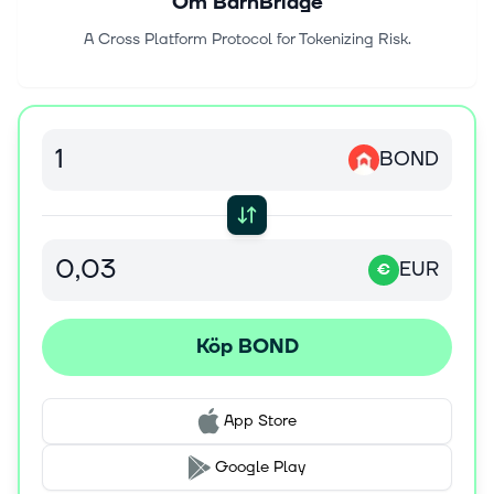
Om
BarnBridge
A Cross Platform Protocol for Tokenizing Risk.
BOND
EUR
€
Köp BOND
App Store
Google Play