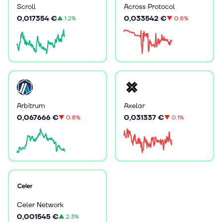
Scroll
Across Protocol
0,017354 €
0,033542 €
▲
1.2%
▼
0.8%
Arbitrum
Axelar
0,067666 €
0,031337 €
▼
0.8%
▼
0.1%
Celer Network
0,001545 €
▲
2.3%