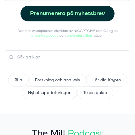
Prenumerera på nyhetsbrev
Den här webbplatsen skyddas av reCAPTCHA och Googles
integritetspolicy
och
användarvillkor
gäller.
Alla
Forskning och analysis
Lär dig Krypto
Nyhetsuppdateringar
Token guide
The Mill
Podcast