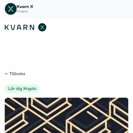
Kvarn X
Finans
←
Tillbaka
Lär dig Krypto