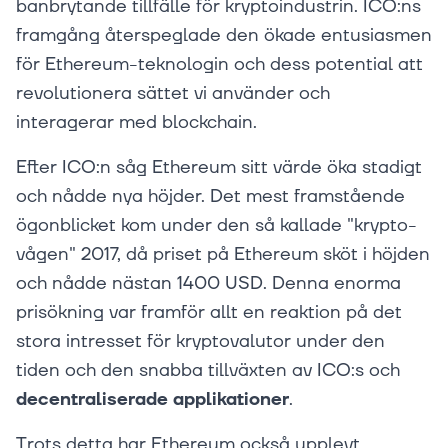
banbrytande tillfälle för kryptoindustrin. ICO:ns
framgång återspeglade den ökade entusiasmen
för Ethereum-teknologin och dess potential att
revolutionera sättet vi använder och
interagerar med blockchain.
Efter ICO:n såg Ethereum sitt värde öka stadigt
och nådde nya höjder. Det mest framstående
ögonblicket kom under den så kallade "krypto-
vågen" 2017, då priset på Ethereum sköt i höjden
och nådde nästan 1400 USD. Denna enorma
prisökning var framför allt en reaktion på det
stora intresset för kryptovalutor under den
tiden och den snabba tillväxten av ICO:s och
decentraliserade applikationer
.
Trots detta har Ethereum också upplevt