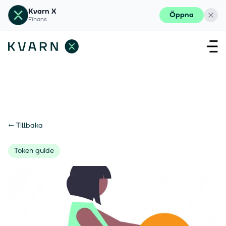
Kvarn X
Öppna
Finans
←
Tillbaka
Token guide