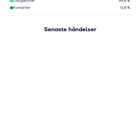
Obligationer
99,5 %
Kontanter
0,5 %
Senaste händelser