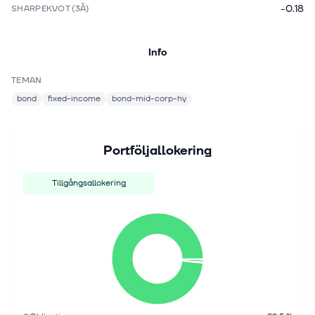
-0.18
SHARPEKVOT (3Å)
Info
TEMAN
bond
fixed-income
bond-mid-corp-hy
Portföljallokering
Tillgångsallokering