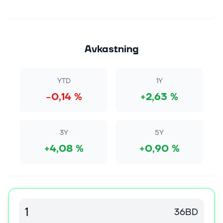
Avkastning
YTD
1Y
−0,14 %
+2,63 %
3Y
5Y
+4,08 %
+0,90 %
36BD