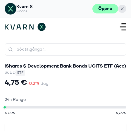
Kvarn X
Öppna
Finans
iShares $ Development Bank Bonds UCITS ETF (Acc)
36BD
ETF
4,75 €
-0.21%
Idag
24h Range
4,75 €
4,76 €