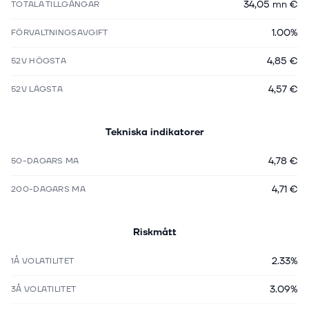
34,05 mn €
TOTALA TILLGÅNGAR
1.00%
FÖRVALTNINGSAVGIFT
4,85 €
52V HÖGSTA
4,57 €
52V LÄGSTA
Tekniska indikatorer
4,78 €
50-DAGARS MA
4,71 €
200-DAGARS MA
Riskmått
2.33%
1Å VOLATILITET
3.09%
3Å VOLATILITET