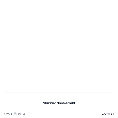
Marknadsöversikt
149,11 €
52V HÖGSTA