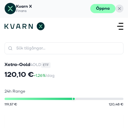
Kvarn X
Öppna
Finans
Xetra-Gold
4GLD
ETF
120,10 €
+1.26%
Idag
24h Range
119,57 €
120,48 €