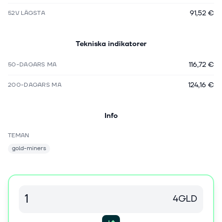
91,52 €
52V LÄGSTA
Tekniska indikatorer
116,72 €
50-DAGARS MA
124,16 €
200-DAGARS MA
Info
TEMAN
gold-miners
4GLD