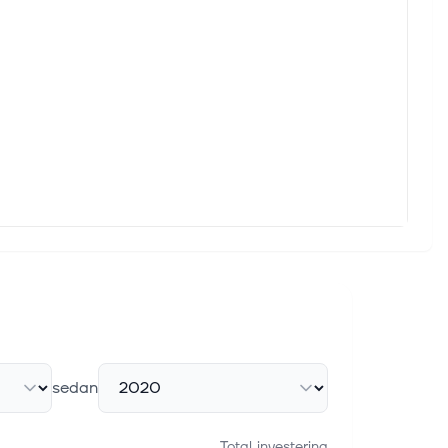
sedan
Total investering