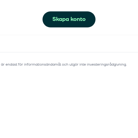
Skapa konto
 är endast för informationsändamål och utgör inte investeringsrådgivning.