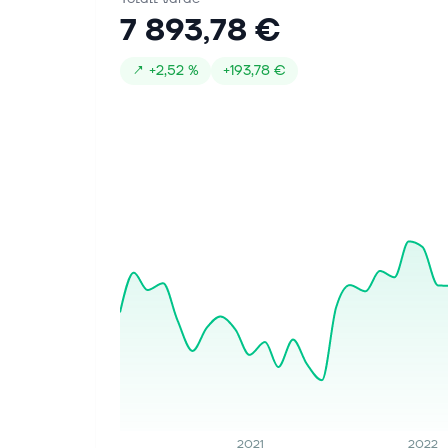
7 893,78 €
↗
+
2,52 %
+
193,78 €
2021
2022