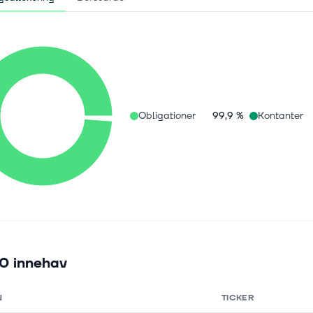
Obligationer
99,9 %
Kontanter
0 innehav
N
TICKER