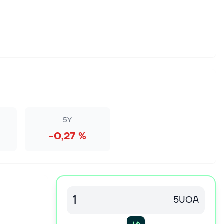
5Y
−0,27 %
5UOA