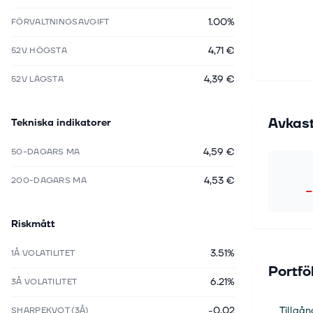
1.00%
FÖRVALTNINGSAVGIFT
4,71 €
52V HÖGSTA
4,39 €
52V LÄGSTA
Avkas
Tekniska indikatorer
4,59 €
50-DAGARS MA
4,53 €
200-DAGARS MA
−
Riskmått
3.51%
1Å VOLATILITET
Portfö
6.21%
3Å VOLATILITET
-0.02
Tillgån
SHARPEKVOT (3Å)