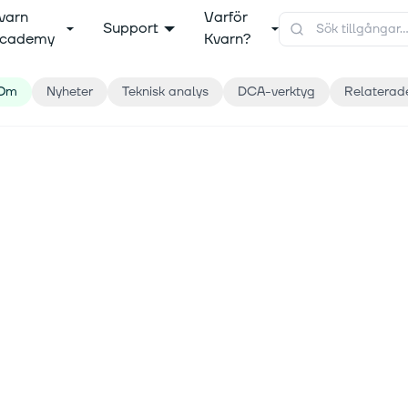
varn
Varför
Support
cademy
Kvarn?
Om
Nyheter
Teknisk analys
DCA-verktyg
Relaterad