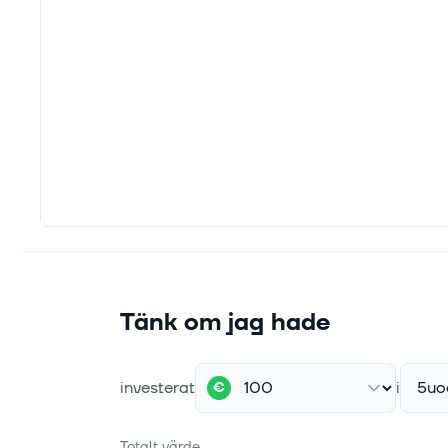
Tänk om jag hade
investerat
i
5uo
€
Totalt värde