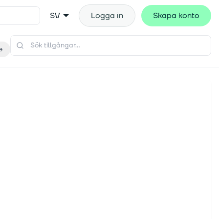
SV
Logga in
Skapa konto
e