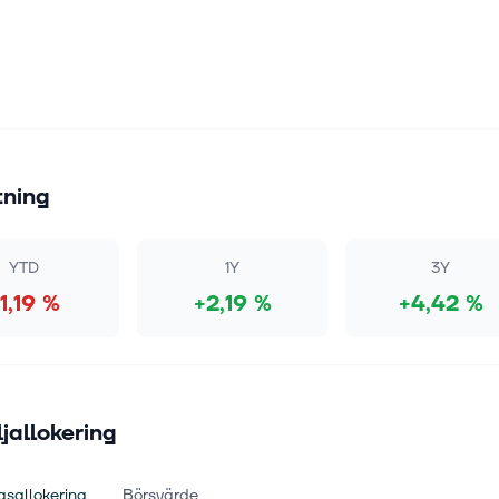
tning
YTD
1Y
3Y
1,19 %
+2,19 %
+4,42 %
ljallokering
gsallokering
Börsvärde