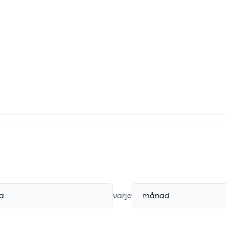
a
varje