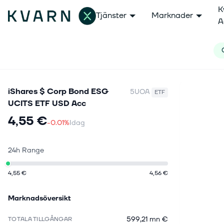
K
Tjänster
Marknader
A
iShares $ Corp Bond ESG
5UOA
ETF
UCITS ETF USD Acc
4,55 €
-0.01%
Idag
24h Range
4,55 €
4,56 €
Marknadsöversikt
599,21 mn €
TOTALA TILLGÅNGAR