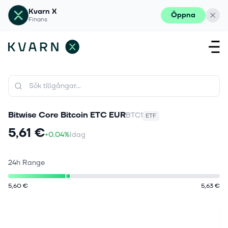
Kvarn X
Öppna
Finans
Bitwise Core Bitcoin ETC EUR
BTC1
ETF
5,61 €
+0.04%
Idag
24h Range
5,60 €
5,63 €