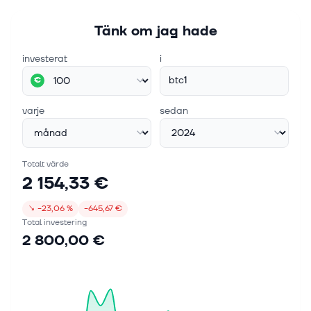
Tänk om jag hade
investerat
i
btc1
€
varje
sedan
Totalt värde
2 154,33 €
↘
−23,06 %
−645,67 €
Total investering
2 800,00 €