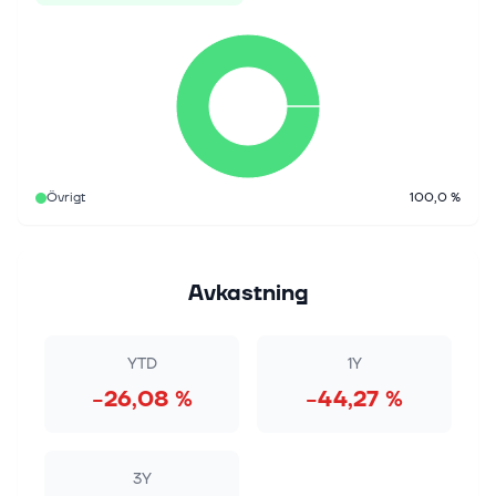
Övrigt
100,0 %
Avkastning
YTD
1Y
−26,08 %
−44,27 %
3Y