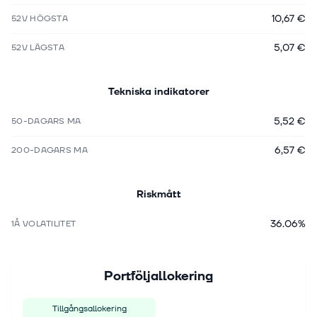
10,67 €
52V HÖGSTA
5,07 €
52V LÄGSTA
Tekniska indikatorer
5,52 €
50-DAGARS MA
6,57 €
200-DAGARS MA
Riskmått
36.06%
1Å VOLATILITET
Portföljallokering
Tillgångsallokering