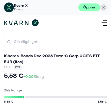
Kvarn X
Öppna
Finans
iShares iBonds Dec 2026 Term € Corp UCITS ETF
EUR (Acc)
CEBE
ETF
5,58 €
+0.00%
Idag
24h Range
5,58 €
5,58 €