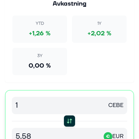
Avkastning
YTD
1Y
+1,26 %
+2,02 %
3Y
0,00 %
CEBE
EUR
€