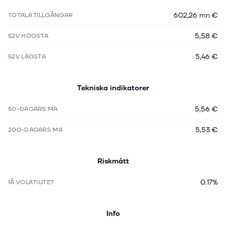
602,26 mn €
TOTALA TILLGÅNGAR
5,58 €
52V HÖGSTA
5,46 €
52V LÄGSTA
Tekniska indikatorer
5,56 €
50-DAGARS MA
5,53 €
200-DAGARS MA
Riskmått
0.17%
1Å VOLATILITET
Info