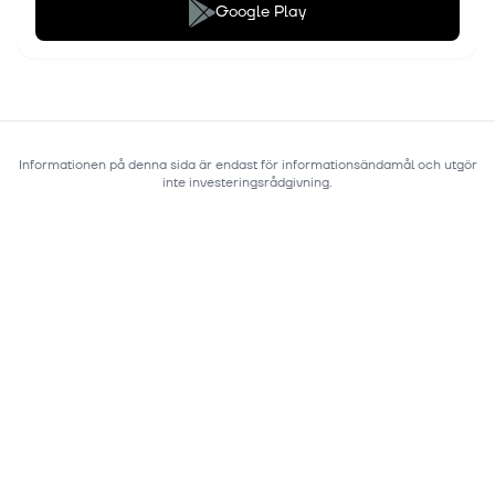
Google Play
Informationen på denna sida är endast för informationsändamål och utgör
inte investeringsrådgivning.