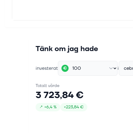
Tänk om jag hade
investerat
i
ceb
€
Totalt värde
3 723,84 €
↗
+
6,4 %
+
223,84 €