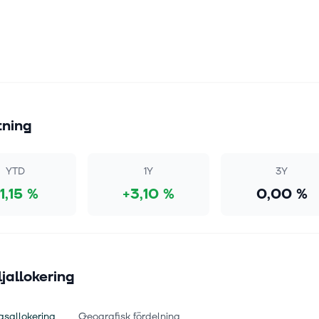
tning
YTD
1Y
3Y
1,15 %
+3,10 %
0,00 %
ljallokering
gsallokering
Geografisk fördelning