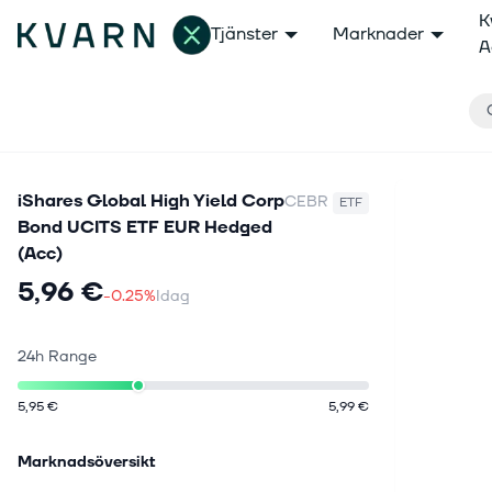
K
Tjänster
Marknader
A
iShares Global High Yield Corp
CEBR
ETF
Bond UCITS ETF EUR Hedged
(Acc)
5,96 €
-0.25%
Idag
24h Range
5,95 €
5,99 €
Marknadsöversikt