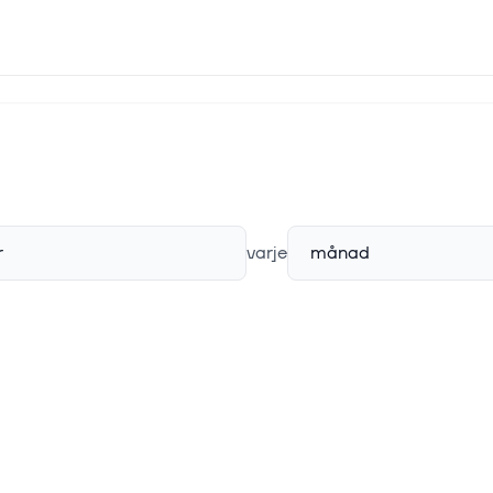
r
varje