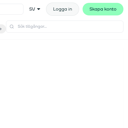
SV
Logga in
Skapa konto
e