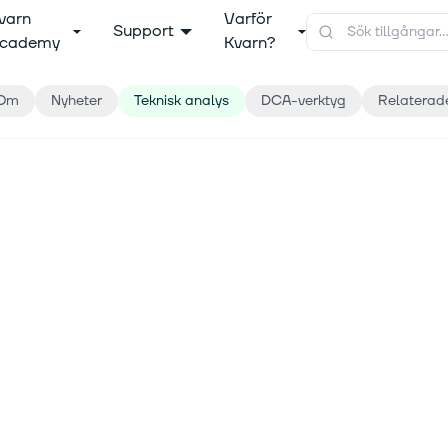
varn
Varför
Support
cademy
Kvarn?
Om
Nyheter
Teknisk analys
DCA-verktyg
Relaterad