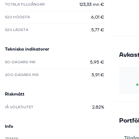
123,33 mn €
TOTALA TILLGÅNGAR
6,01 €
52V HÖGSTA
5,77 €
52V LÄGSTA
Tekniska indikatorer
Avkas
5,95 €
50-DAGARS MA
5,91 €
200-DAGARS MA
+
Riskmått
2.82%
1Å VOLATILITET
Portfö
Info
Tillgån
TEMAN