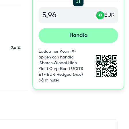
EUR
€
Handla
2,6 %
Ladda ner Kvarn X-
appen och handla
iShares Global High
Yield Corp Bond UCITS
ETF EUR Hedged (Acc)
på minuter