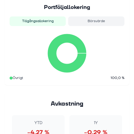
Portföljallokering
Tillgångsallokering
Börsvärde
Övrigt
100,0 %
Avkastning
YTD
1Y
−4,27 %
−0,29 %