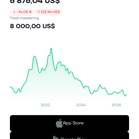
6 876,04 US$
↘
−14,05 %
−1 123,96 US$
Total investering
8 000,00 US$
2022
2024
2026
App Store