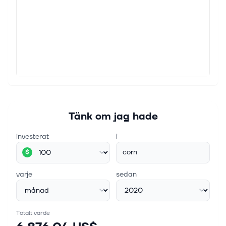
Tänk om jag hade
investerat
i
corn
$
varje
sedan
Totalt värde