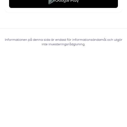
Google Play
Informationen på denna sida är endast för informationsändamål och utgör
inte investeringsrådgivning.