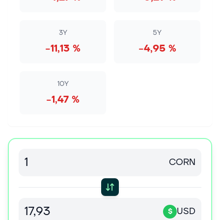
3Y
5Y
−11,13 %
−4,95 %
10Y
−1,47 %
CORN
USD
$