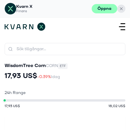
Kvarn X
Öppna
Finans
WisdomTree Corn
CORN
ETF
17,93 US$
-0.39%
Idag
24h Range
17,93 US$
18,02 US$