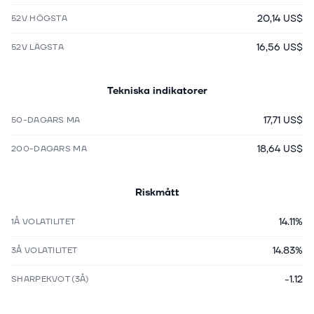
20,14 US$
52V HÖGSTA
16,56 US$
52V LÄGSTA
Tekniska indikatorer
17,71 US$
50-DAGARS MA
18,64 US$
200-DAGARS MA
Riskmått
14.11%
1Å VOLATILITET
14.83%
3Å VOLATILITET
-1.12
SHARPEKVOT (3Å)