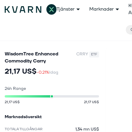
K
Tjänster
Marknader
A
WisdomTree Enhanced
CRRY
ETF
Commodity Carry
21,17 US$
-0.21%
Idag
24h Range
21,17 US$
21,17 US$
Marknadsöversikt
1,34 mn US$
TOTALA TILLGÅNGAR