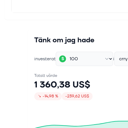
Tänk om jag hade
investerat
i
crry
$
Totalt värde
1 360,38 US$
↘
−14,98 %
−239,62 US$