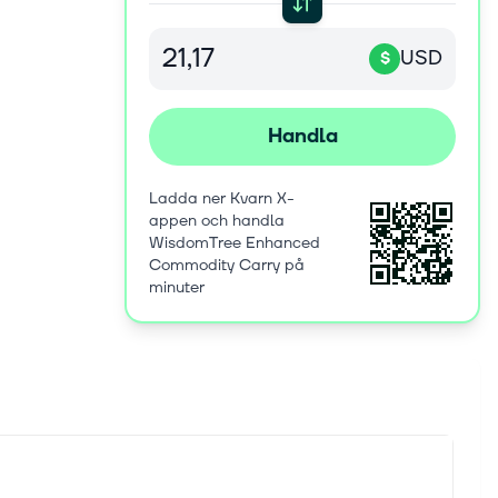
USD
$
Handla
Ladda ner Kvarn X-
appen och handla
WisdomTree Enhanced
Commodity Carry på
minuter