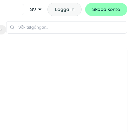
SV
Logga in
Skapa konto
e