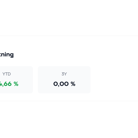
tning
YTD
3Y
4,66 %
0,00 %