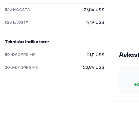
27,54 US$
52V HÖGSTA
17,19 US$
52V LÄGSTA
Tekniska indikatorer
Avkas
21,11 US$
50-DAGARS MA
22,94 US$
200-DAGARS MA
+