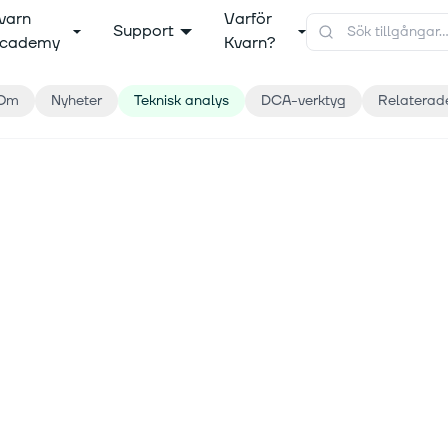
varn
Varför
Support
cademy
Kvarn?
Om
Nyheter
Teknisk analys
DCA-verktyg
Relaterad