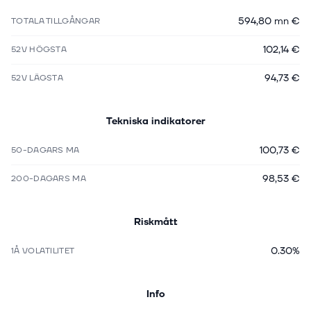
594,80 mn €
TOTALA TILLGÅNGAR
102,14 €
52V HÖGSTA
94,73 €
52V LÄGSTA
Tekniska indikatorer
100,73 €
50-DAGARS MA
98,53 €
200-DAGARS MA
Riskmått
0.30%
1Å VOLATILITET
Info