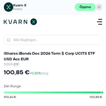
Kvarn X
Öppna
Finans
iShares iBonds Dec 2026 Term $ Corp UCITS ETF
USD Acc EUR
D26A
ETF
100,85 €
+0.26%
Idag
24h Range
100,64 €
100,85 €