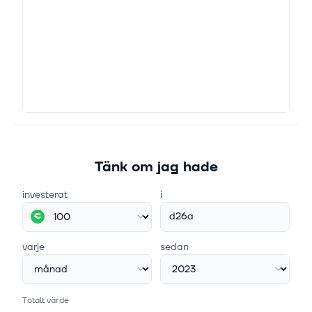
Tänk om jag hade
investerat
i
d26a
€
varje
sedan
Totalt värde