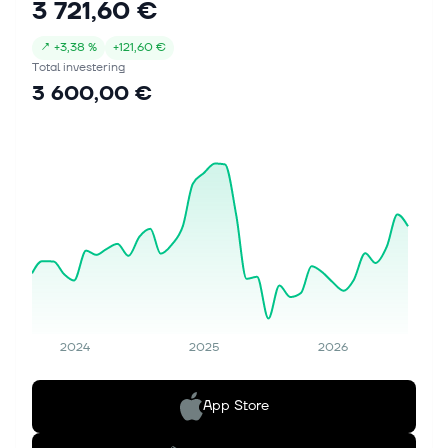
3 721,60 €
↗
+
3,38 %
+
121,60 €
Total investering
3 600,00 €
2024
2025
2026
App Store