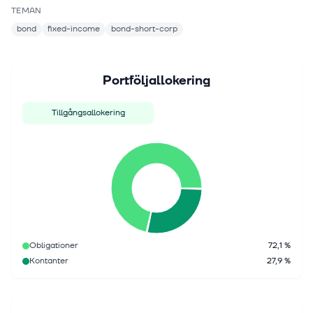
TEMAN
bond
fixed-income
bond-short-corp
Portföljallokering
Tillgångsallokering
Obligationer
72,1 %
Kontanter
27,9 %