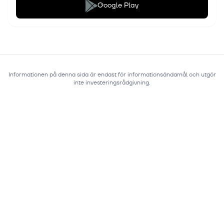
Google Play
Informationen på denna sida är endast för informationsändamål och utgör
inte investeringsrådgivning.