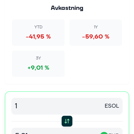
Avkastning
YTD
1Y
−41,95 %
−59,60 %
3Y
+9,01 %
ESOL