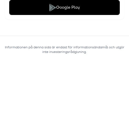
Google Play
Informationen på denna sida är endast för informationsändamål och utgör
inte investeringsrådgivning.