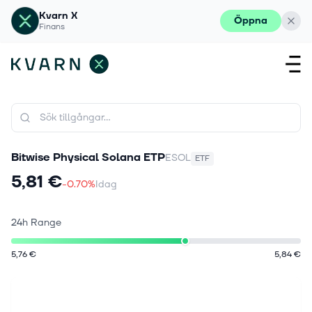
Kvarn X
Öppna
Finans
Bitwise Physical Solana ETP
ESOL
ETF
5,81 €
-0.70%
Idag
24h Range
5,76 €
5,84 €