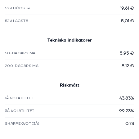
19,61 €
52V HÖGSTA
5,01 €
52V LÄGSTA
Tekniska indikatorer
5,95 €
50-DAGARS MA
8,12 €
200-DAGARS MA
Riskmått
43.83%
1Å VOLATILITET
99.23%
3Å VOLATILITET
0.73
SHARPEKVOT (3Å)