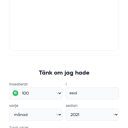
Tänk om jag hade
investerat
i
esol
€
varje
sedan
Totalt värde