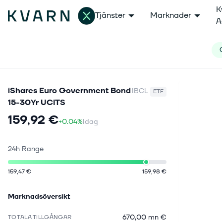
K
Tjänster
Marknader
A
iShares Euro Government Bond
IBCL
ETF
15-30Yr UCITS
159,92 €
+0.04%
Idag
24h Range
159,47 €
159,98 €
Marknadsöversikt
670,00 mn €
TOTALA TILLGÅNGAR