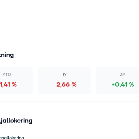
tning
YTD
1Y
3Y
1,41 %
−2,66 %
+0,41 %
ljallokering
gsallokering