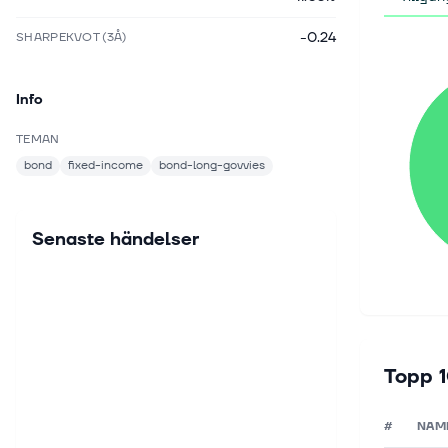
-0.24
SHARPEKVOT (3Å)
Info
TEMAN
bond
fixed-income
bond-long-govvies
Senaste händelser
Topp 1
#
NAM