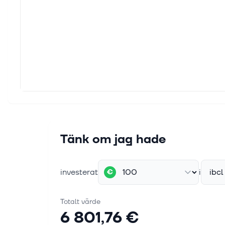
Tänk om jag hade
investerat
i
ibcl
€
Totalt värde
6 801,76 €