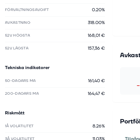
0.20%
FÖRVALTNINGSAVGIFT
318.00%
AVKASTNING
168,01 €
52V HÖGSTA
157,36 €
52V LÄGSTA
Avkas
Tekniska indikatorer
161,40 €
50-DAGARS MA
−
164,47 €
200-DAGARS MA
Riskmått
Portfö
8.26%
1Å VOLATILITET
11.03%
Tillgån
3Å VOLATILITET