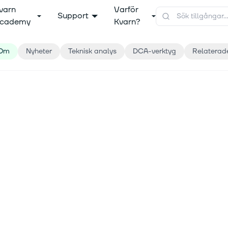
varn
Varför
Support
cademy
Kvarn?
Om
Nyheter
Teknisk analys
DCA-verktyg
Relaterad