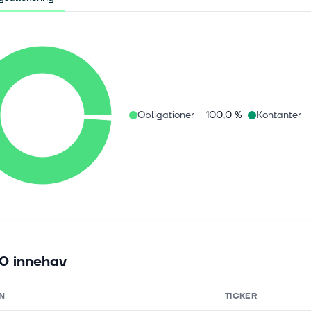
Obligationer
100,0 %
Kontanter
0 innehav
N
TICKER