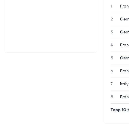
1
Fran
2
Germ
3
Germ
4
Fran
5
Germ
6
Fran
7
Ital
8
Fran
Topp 10 t