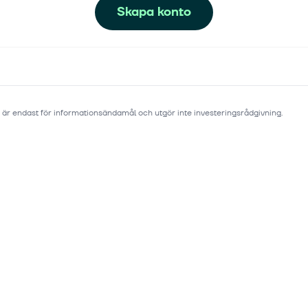
Skapa konto
 är endast för informationsändamål och utgör inte investeringsrådgivning.