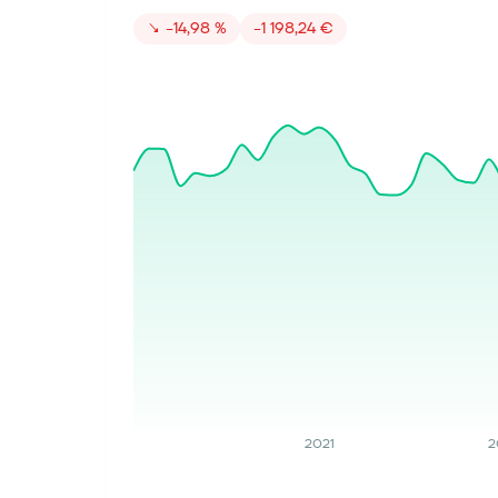
↘
−14,98 %
−1 198,24 €
2021
2