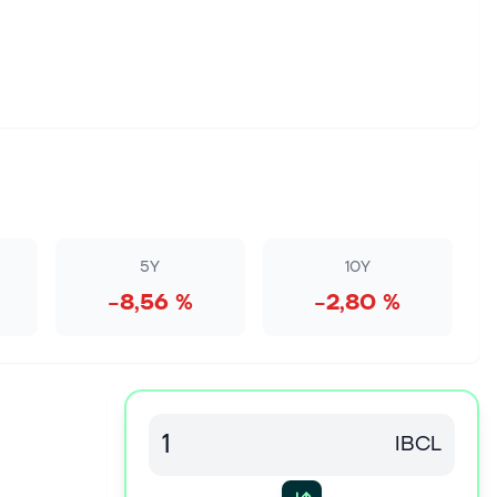
5Y
10Y
−8,56 %
−2,80 %
IBCL