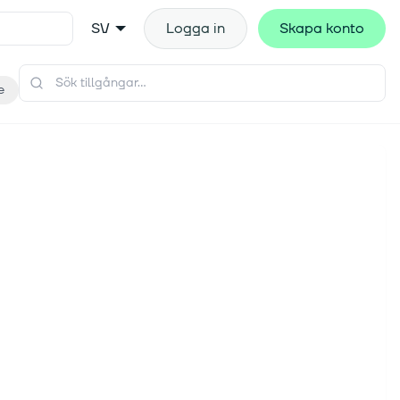
SV
Logga in
Skapa konto
e