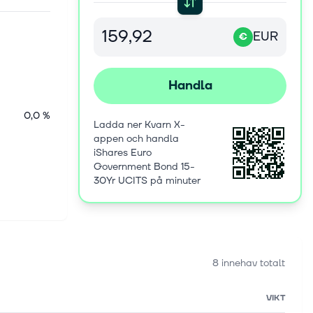
EUR
€
Handla
0,0 %
Ladda ner Kvarn X-
appen och handla
iShares Euro
Government Bond 15-
30Yr UCITS på minuter
8 innehav totalt
VIKT