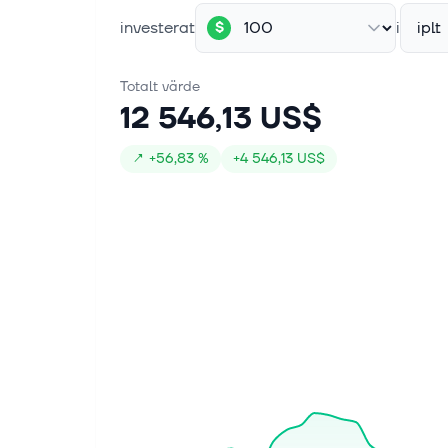
investerat
i
iplt
$
Totalt värde
12 546,13 US$
↗
+
56,83 %
+
4 546,13 US$