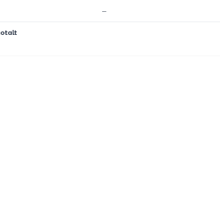
—
otalt