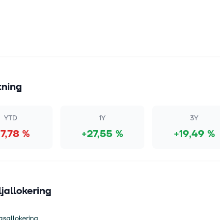
tning
YTD
1Y
3Y
17,78 %
+27,55 %
+19,49 %
ljallokering
gsallokering