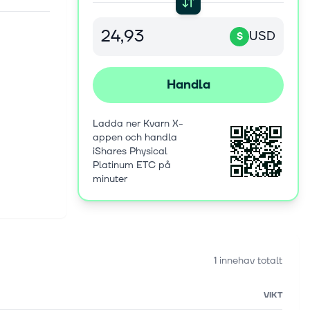
USD
$
Handla
Ladda ner Kvarn X-
appen och handla
iShares Physical
Platinum ETC på
minuter
1 innehav totalt
VIKT