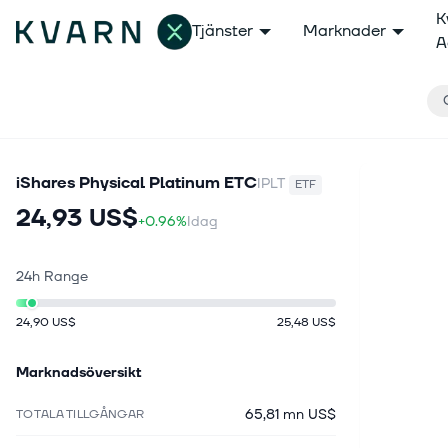
K
Tjänster
Marknader
A
iShares Physical Platinum ETC
IPLT
ETF
24,93 US$
+0.96%
Idag
24h Range
24,90 US$
25,48 US$
Marknadsöversikt
65,81 mn US$
TOTALA TILLGÅNGAR