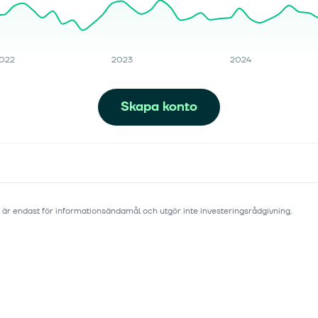
022
2023
2024
Skapa konto
 är endast för informationsändamål och utgör inte investeringsrådgivning.