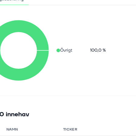
Övrigt
100,0 %
0 innehav
NAMN
TICKER