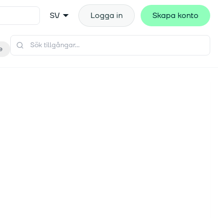
SV
Logga in
Skapa konto
e