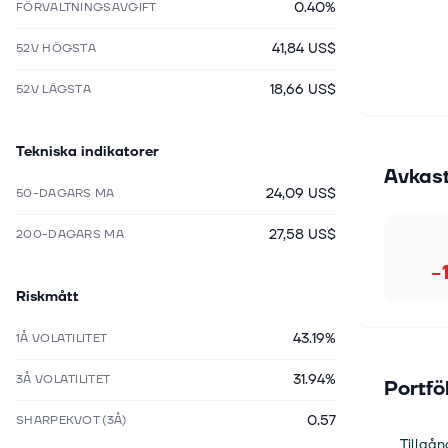
0.40%
FÖRVALTNINGSAVGIFT
41,84 US$
52V HÖGSTA
18,66 US$
52V LÄGSTA
Tekniska indikatorer
Avkas
24,09 US$
50-DAGARS MA
27,58 US$
200-DAGARS MA
−
Riskmått
43.19%
1Å VOLATILITET
31.94%
3Å VOLATILITET
Portfö
0.57
SHARPEKVOT (3Å)
Tillgån