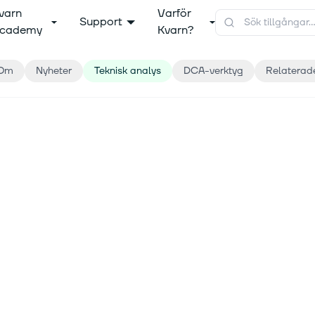
varn
Varför
Support
cademy
Kvarn?
Om
Nyheter
Teknisk analys
DCA-verktyg
Relaterad