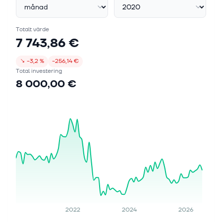
Totalt värde
7 743,86 €
↘
−3,2 %
−256,14 €
Total investering
8 000,00 €
2022
2024
2026