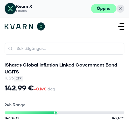
Kvarn X
Öppna
Finans
iShares Global Inflation Linked Government Bond
UCITS
IUS5
ETF
142,99 €
-0.14%
Idag
24h Range
142,86 €
143,17 €