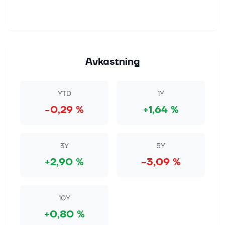
Avkastning
YTD
1Y
−0,29 %
+1,64 %
3Y
5Y
+2,90 %
−3,09 %
10Y
+0,80 %