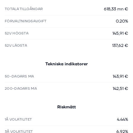
618,33 mn €
TOTALA TILLGÅNGAR
0.20%
FÖRVALTNINGSAVGIFT
145,91 €
52V HÖGSTA
137,62 €
52V LÄGSTA
Tekniska indikatorer
143,91 €
50-DAGARS MA
142,51 €
200-DAGARS MA
Riskmått
4.44%
1Å VOLATILITET
6.92%
3Å VOLATILITET