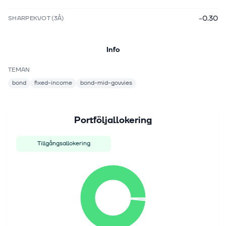
-0.30
SHARPEKVOT (3Å)
Info
TEMAN
bond
fixed-income
bond-mid-govvies
Portföljallokering
Tillgångsallokering