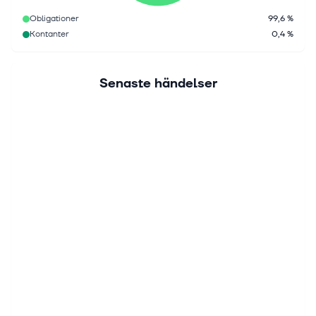
Obligationer
99,6 %
Kontanter
0,4 %
Senaste händelser