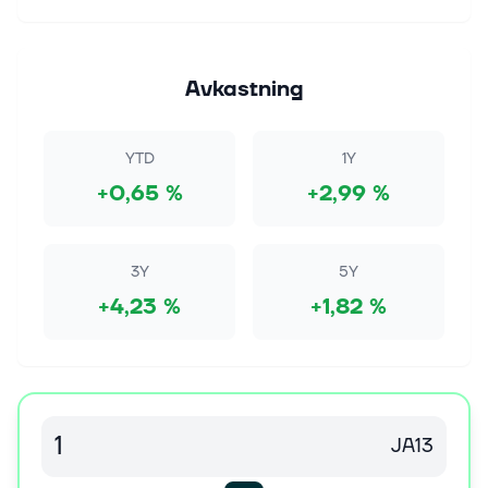
Avkastning
YTD
1Y
+0,65 %
+2,99 %
3Y
5Y
+4,23 %
+1,82 %
JA13