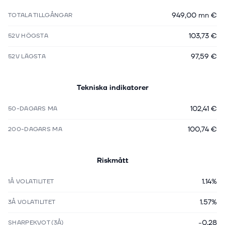
949,00 mn €
TOTALA TILLGÅNGAR
103,73 €
52V HÖGSTA
97,59 €
52V LÄGSTA
Tekniska indikatorer
102,41 €
50-DAGARS MA
100,74 €
200-DAGARS MA
Riskmått
1.14%
1Å VOLATILITET
1.57%
3Å VOLATILITET
-0.28
SHARPEKVOT (3Å)