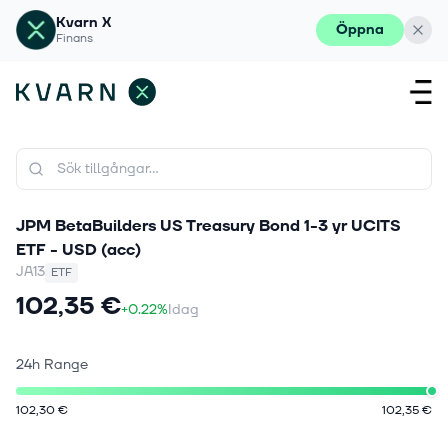
Kvarn X
Öppna
Finans
JPM BetaBuilders US Treasury Bond 1-3 yr UCITS
ETF - USD (acc)
JA13
ETF
102,35 €
+0.22%
Idag
24h Range
102,30 €
102,35 €