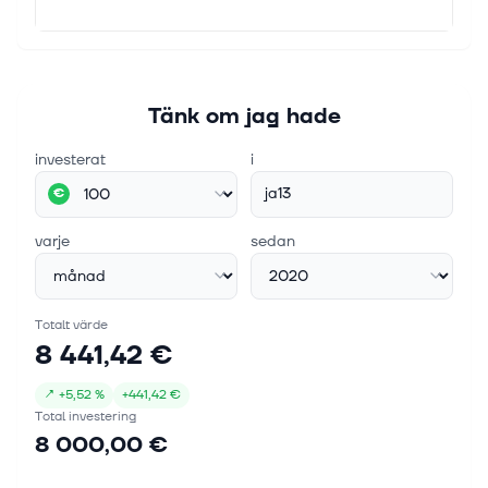
Tänk om jag hade
investerat
i
ja13
€
varje
sedan
Totalt värde
8 441,42 €
↗
+
5,52 %
+
441,42 €
Total investering
8 000,00 €