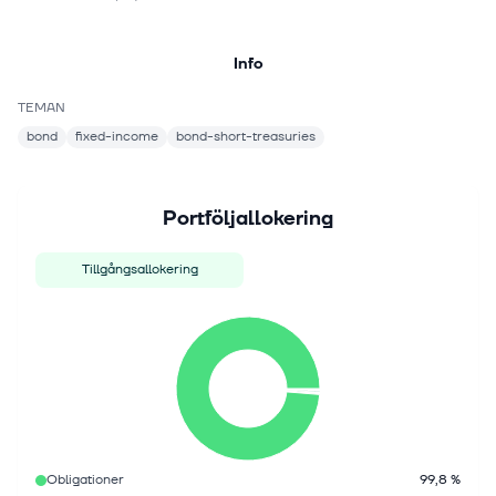
Info
TEMAN
bond
fixed-income
bond-short-treasuries
Portföljallokering
Tillgångsallokering
Obligationer
99,8 %