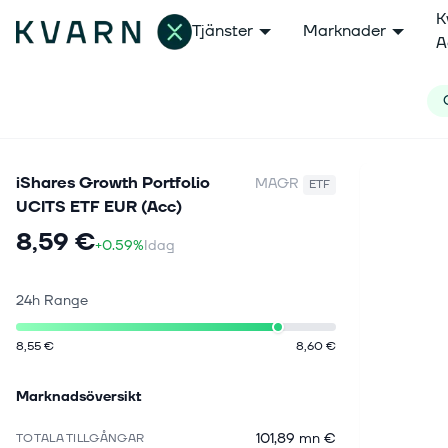
K
Tjänster
Marknader
A
iShares Growth Portfolio
MAGR
ETF
UCITS ETF EUR (Acc)
8,59 €
+0.59%
Idag
24h Range
8,55 €
8,60 €
Marknadsöversikt
101,89 mn €
TOTALA TILLGÅNGAR