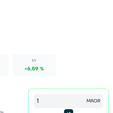
5Y
+6,59 %
MAGR
de