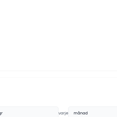
r
varje