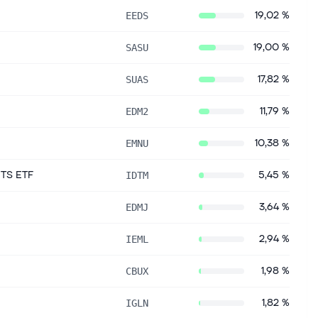
19,02 %
EEDS
19,00 %
SASU
17,82 %
SUAS
11,79 %
EDM2
10,38 %
EMNU
ITS ETF
5,45 %
IDTM
3,64 %
EDMJ
2,94 %
IEML
1,98 %
CBUX
1,82 %
IGLN