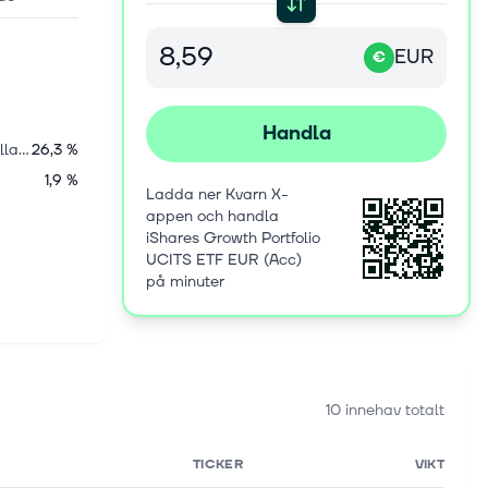
EUR
€
Handla
Internationella aktier
26,3 %
1,9 %
Ladda ner Kvarn X-
appen och handla
iShares Growth Portfolio
UCITS ETF EUR (Acc)
på minuter
10 innehav totalt
TICKER
VIKT