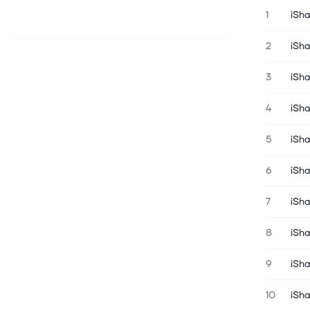
1
iSh
2
iSh
3
iSh
4
iSh
5
iSh
6
iSha
7
iSh
8
iSh
9
iSha
10
iSh