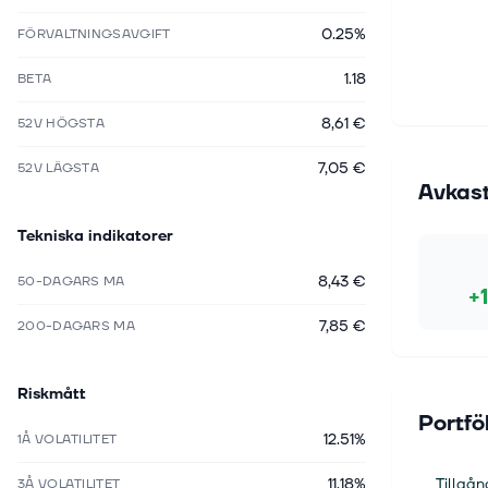
0.25%
FÖRVALTNINGSAVGIFT
1.18
BETA
8,61 €
52V HÖGSTA
7,05 €
52V LÄGSTA
Avkas
Tekniska indikatorer
8,43 €
50-DAGARS MA
+
7,85 €
200-DAGARS MA
Riskmått
Portfö
12.51%
1Å VOLATILITET
11.18%
Tillgån
3Å VOLATILITET