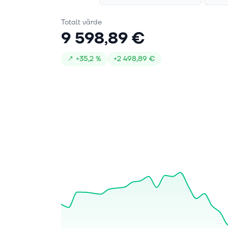
Totalt värde
9 598,89 €
↗
+
35,2 %
+
2 498,89 €