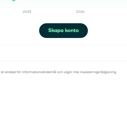
2023
2024
Skapa konto
 är endast för informationsändamål och utgör inte investeringsrådgivning.