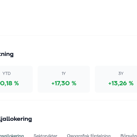
tning
YTD
1Y
3Y
10,18 %
+17,30 %
+13,26 %
ljallokering
gsallokering
Sektorvikter
Geografisk fördelning
Börsvär