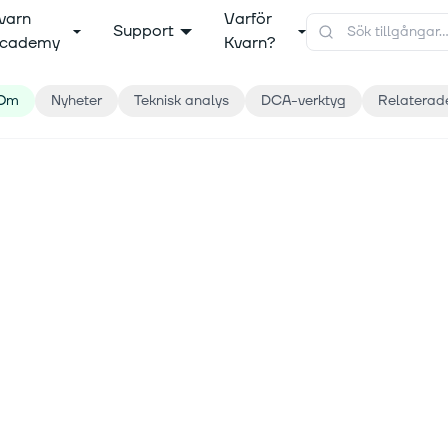
varn
Varför
Support
cademy
Kvarn?
Om
Nyheter
Teknisk analys
DCA-verktyg
Relaterad