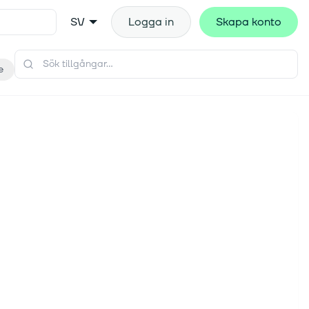
SV
Logga in
Skapa konto
e