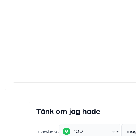
Tänk om jag hade
investerat
i
mag
€