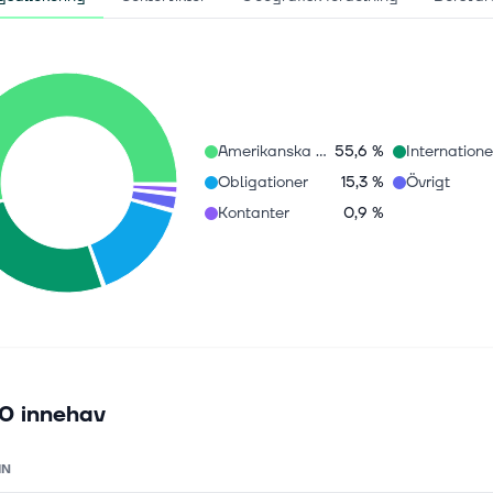
Amerikanska aktier
55,6 %
Obligationer
15,3 %
Övrigt
Kontanter
0,9 %
0 innehav
MN