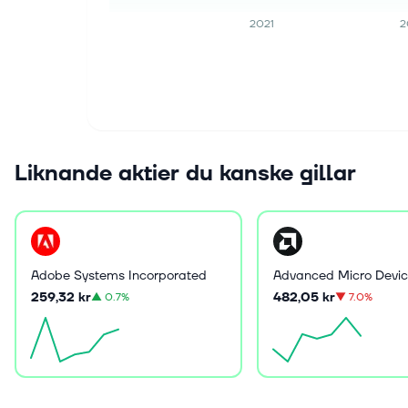
2021
2
Liknande aktier du kanske gillar
Adobe Systems Incorporated
Advanced Micro Devic
259,32 kr
482,05 kr
▲
0.7%
▼
7.0%