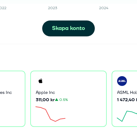
022
2023
2024
Skapa konto
es Inc
Apple Inc
ASML Hol
311,00 kr
1 472,40 
▲
0.5%