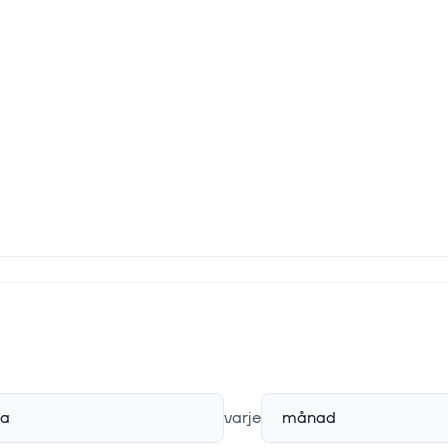
ia
varje