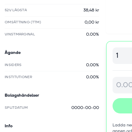
38,48 kr
52V LÄGSTA
0,00 kr
OMSÄTTNING (TTM)
0.00%
VINSTMARGINAL
Ägande
0.00%
INSIDERS
0.00%
INSTITUTIONER
Bolagshändelser
0000-00-00
SPLITDATUM
Ladda ner
Info
appen oc