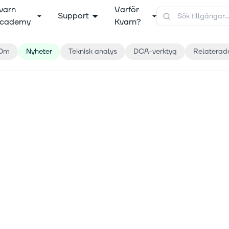
varn
Varför
Support
cademy
Kvarn?
Om
Nyheter
Teknisk analys
DCA-verktyg
Relaterad