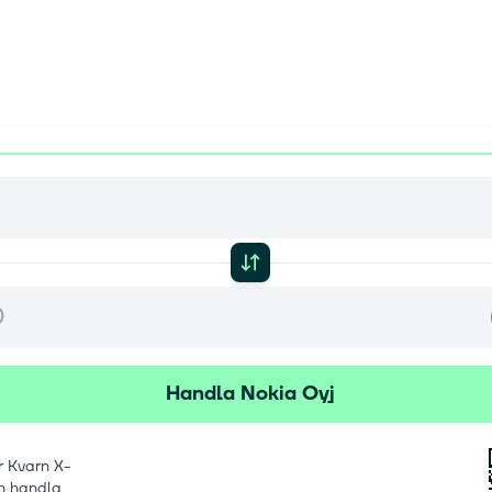
Handla Nokia Oyj
 Kvarn X-
h handla