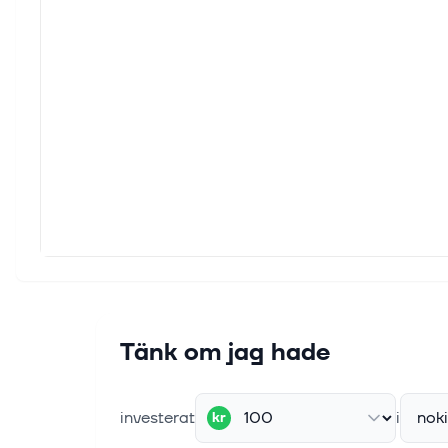
Tänk om jag hade
investerat
i
nok
kr