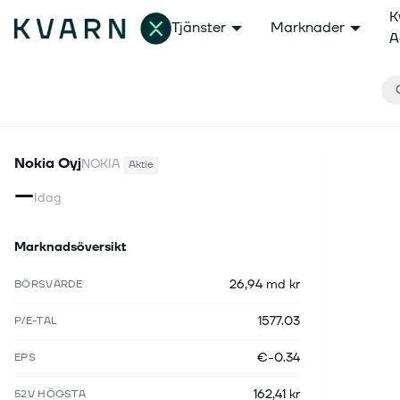
K
Tjänster
Marknader
A
Nokia Oyj
NOKIA
Aktie
—
Idag
Marknadsöversikt
26,94 md kr
BÖRSVÄRDE
1577.03
P/E-TAL
€-0.34
EPS
162,41 kr
52V HÖGSTA