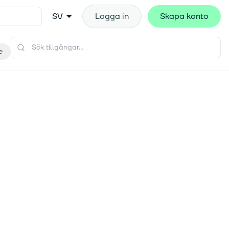
SV
Logga in
Skapa konto
e