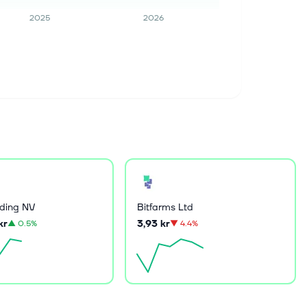
2025
2026
ding NV
Bitfarms Ltd
kr
3,93 kr
▲
0.5%
▼
4.4%