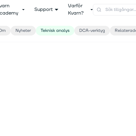
varn
Varför
Support
cademy
Kvarn?
Om
Nyheter
Teknisk analys
DCA-verktyg
Relaterad