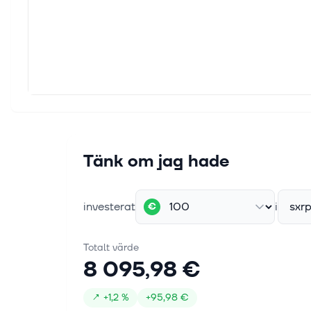
Tänk om jag hade
investerat
i
sxr
€
Totalt värde
8 095,98 €
↗
+
1,2 %
+
95,98 €