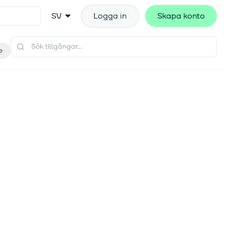
SV
Logga in
Skapa konto
e