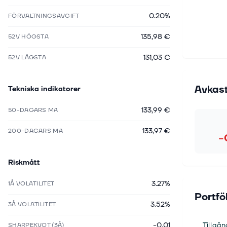
0.20%
FÖRVALTNINGSAVGIFT
135,98 €
52V HÖGSTA
131,03 €
52V LÄGSTA
Avkas
Tekniska indikatorer
133,99 €
50-DAGARS MA
133,97 €
200-DAGARS MA
−
Riskmått
3.27%
1Å VOLATILITET
Portfö
3.52%
3Å VOLATILITET
-0.01
Tillgån
SHARPEKVOT (3Å)