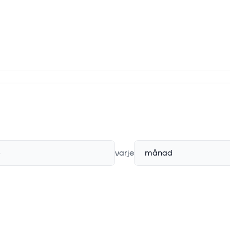
p
varje