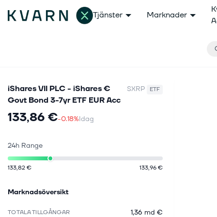
K
Tjänster
Marknader
A
iShares VII PLC - iShares €
SXRP
ETF
Govt Bond 3-7yr ETF EUR Acc
133,86 €
-0.18%
Idag
24h Range
133,82 €
133,96 €
Marknadsöversikt
1,36 md €
TOTALA TILLGÅNGAR