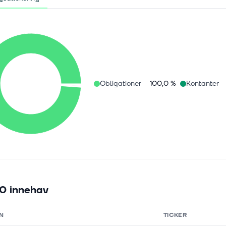
Obligationer
100,0 %
Kontanter
0 innehav
N
TICKER