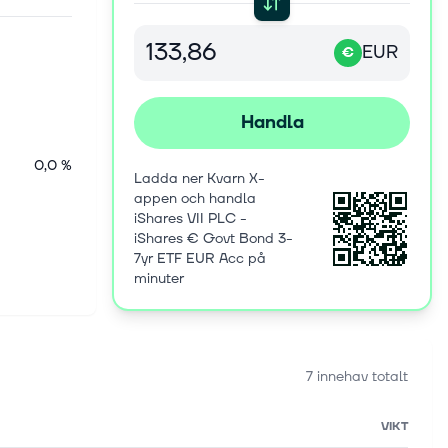
EUR
€
Handla
0,0 %
Ladda ner Kvarn X-
appen och handla
iShares VII PLC -
iShares € Govt Bond 3-
7yr ETF EUR Acc på
minuter
7 innehav totalt
VIKT