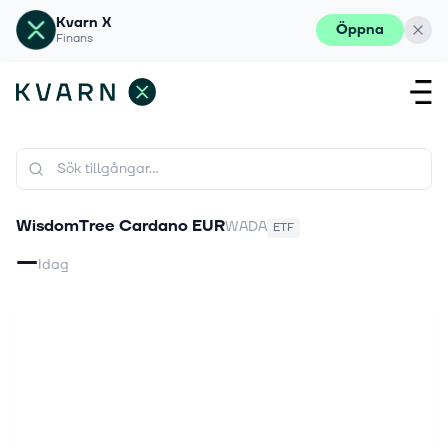
Kvarn X
Öppna
Finans
WisdomTree Cardano EUR
WADA
ETF
—
Idag