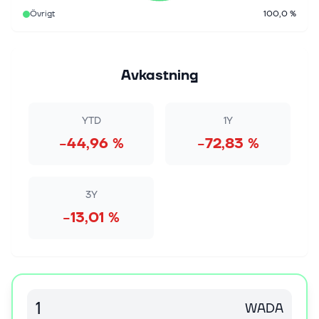
Övrigt
100,0 %
Avkastning
YTD
1Y
−44,96 %
−72,83 %
3Y
−13,01 %
WADA