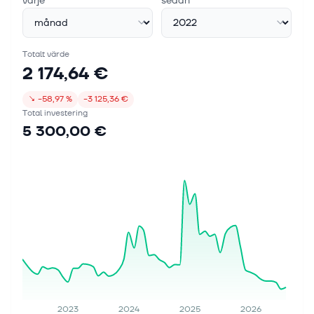
varje
sedan
Totalt värde
2 174,64 €
↘
−58,97 %
−3 125,36 €
Total investering
5 300,00 €
2023
2024
2025
2026