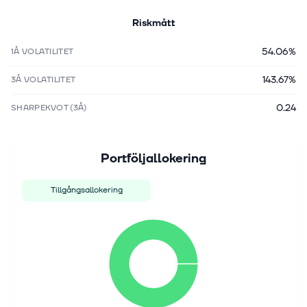
Riskmått
54.06%
1Å VOLATILITET
143.67%
3Å VOLATILITET
0.24
SHARPEKVOT (3Å)
Portföljallokering
Tillgångsallokering