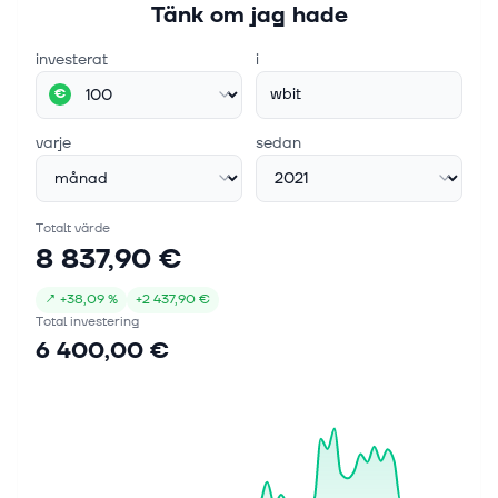
Tänk om jag hade
investerat
i
wbit
€
varje
sedan
Totalt värde
8 837,90 €
↗
+
38,09 %
+
2 437,90 €
Total investering
6 400,00 €