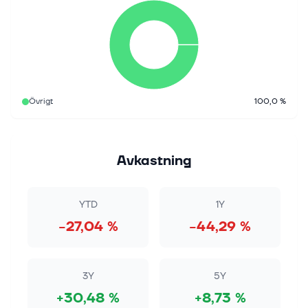
Övrigt
100,0 %
Avkastning
YTD
1Y
−27,04 %
−44,29 %
3Y
5Y
+30,48 %
+8,73 %