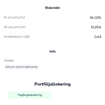
Riskmått
36.02%
1Å VOLATILITET
51.25%
3Å VOLATILITET
0.63
SHARPEKVOT (3Å)
Info
TEMAN
bitcoin-and-kryptovarat
Portföljallokering
Tillgångsallokering