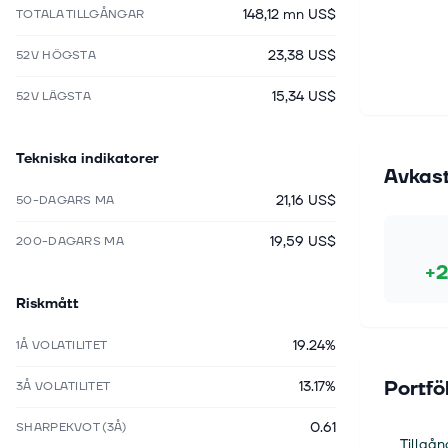
148,12 mn US$
TOTALA TILLGÅNGAR
23,38 US$
52V HÖGSTA
15,34 US$
52V LÄGSTA
Tekniska indikatorer
Avkas
21,16 US$
50-DAGARS MA
19,59 US$
200-DAGARS MA
+2
Riskmått
19.24%
1Å VOLATILITET
Portfö
13.17%
3Å VOLATILITET
0.61
SHARPEKVOT (3Å)
Tillgån