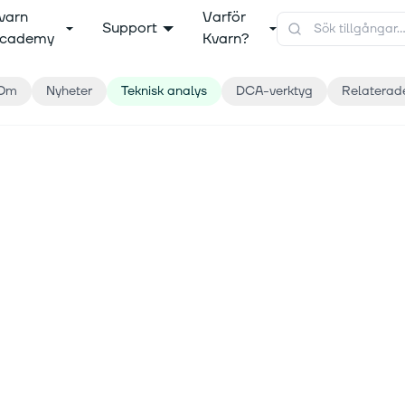
varn
Varför
Support
cademy
Kvarn?
Om
Nyheter
Teknisk analys
DCA-verktyg
Relaterad