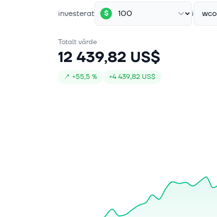
investerat
i
wco
$
Totalt värde
12 439,82 US$
↗
+
55,5 %
+
4 439,82 US$