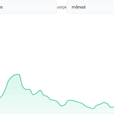
a
varje