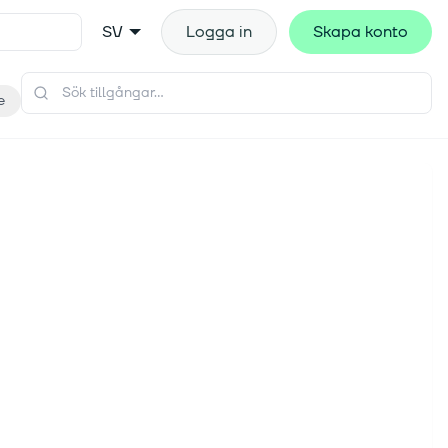
SV
Logga in
Skapa konto
e