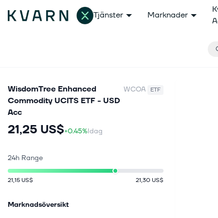
K
Tjänster
Marknader
A
WisdomTree Enhanced
WCOA
ETF
Commodity UCITS ETF - USD
Acc
21,25 US$
+0.45%
Idag
24h Range
21,15 US$
21,30 US$
Marknadsöversikt