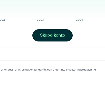
022
2023
2024
Skapa konto
 är endast för informationsändamål och utgör inte investeringsrådgivning.