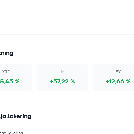
tning
YTD
1Y
3Y
5,43 %
+37,22 %
+12,66 %
ljallokering
gsallokering