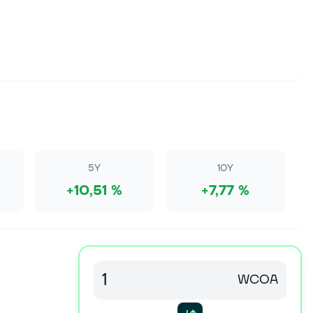
5Y
10Y
+10,51 %
+7,77 %
WCOA