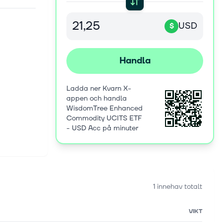
USD
$
Handla
Ladda ner Kvarn X-
appen och handla
WisdomTree Enhanced
Commodity UCITS ETF
- USD Acc på minuter
1 innehav totalt
VIKT