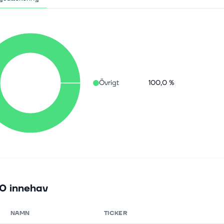
Övrigt
100,0 %
0 innehav
NAMN
TICKER