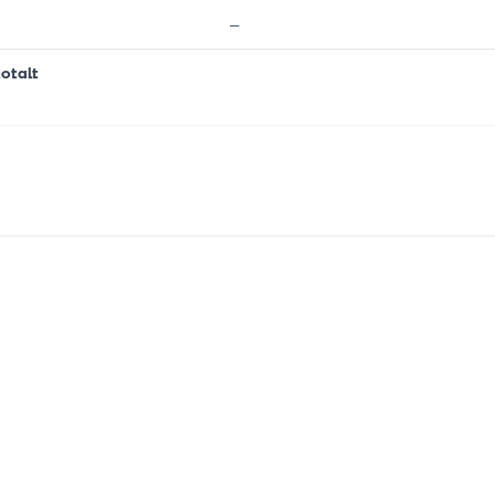
—
otalt